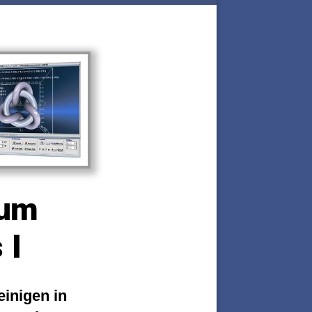
zum
 I
inigen in