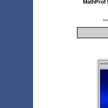
MathProf 
Sta