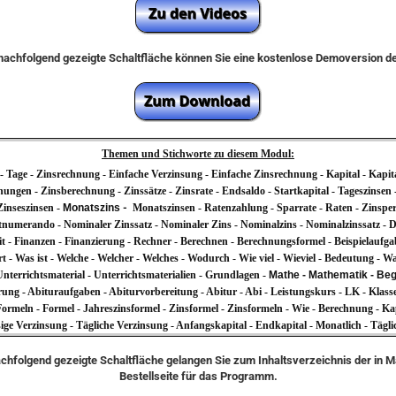
e nachfolgend gezeigte Schaltfläche können Sie eine kostenlose Demoversion 
Themen und Stichworte zu diesem Modul:
s - Tage - Zinsrechnung - Einfache Verzinsung - Einfache Zinsrechnung - Kapital - Kapi
ungen - Zinsberechnung - Zinssätze - Zinsrate - Endsaldo - Startkapital - Tageszinsen 
Zinseszinsen -
Monatszins
-
Monatszinsen - Ratenzahlung - Sparrate - Raten - Zinsperio
tnumerando - Nominaler Zinssatz - Nominaler Zins - Nominalzins - Nominalzinssatz - Di
eit - Finanzen - Finanzierung - Rechner - Berechnen - Berechnungsformel - Beispielaufga
rt - Was ist - Welche - Welcher - Welches - Wodurch - Wie viel - Wieviel - Bedeutung - Wa
 Unterrichtsmaterial - Unterrichtsmaterialien - Grundlagen -
Mathe - Mathematik - Begri
ng - Abituraufgaben - Abiturvorbereitung - Abitur - Abi - Leistungskurs - LK - Klas
 Formeln - Formel - Jahreszinsformel - Zinsformel - Zinsformeln - Wie - Berechnung - K
ige Verzinsung - Tägliche Verzinsung - Anfangskapital - Endkapital - Monatlich - Tägli
achfolgend gezeigte Schaltfläche gelangen Sie zum Inhaltsverzeichnis der in 
Bestellseite für das Programm.