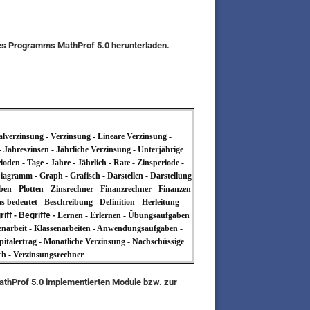
des Programms MathProf 5.0 herunterladen.
talverzinsung - Verzinsung - Lineare Verzinsung -
- Jahreszinsen - Jährliche Verzinsung - Unterjährige
den - Tage - Jahre - Jährlich - Rate - Zinsperiode -
agramm - Graph - Grafisch - Darstellen - Darstellung
ben - Plotten - Zinsrechner - Finanzrechner - Finanzen
s bedeutet - Beschreibung - Definition - Herleitung -
ff - Begriffe -
Lernen - Erlernen - Übungsaufgaben
senarbeit - Klassenarbeiten - Anwendungsaufgaben -
apitalertrag - Monatliche Verzinsung - Nachschüssige
ch - Verzinsungsrechner
MathProf 5.0 implementierten Module bzw. zur