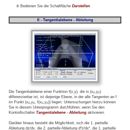
Bedienen Sie die Schaltfläche
Darstellen
.
II - Tangentialebene - Ableitung
Die Tangentialebene einer Funktion f(x,y), die in (x
,y
)
0
0
differenzierbar ist, ist diejenige Ebene, in der alle Tangenten an f
im Punkt (x
,y
, f(x
,y
)) liegen. Untersuchungen hierzu können
0
0
0
0
Sie in diesem Unterprogramm durchführen, wenn Sie den
Kontrollschalter
Tangentialebene - Ableitung
aktivieren.
Darüber hinaus besteht die Möglichkeit, sich die 1. partielle
Ableitung dz/dx, die 2. partielle Ableitung d²z/dx², die 1. partielle