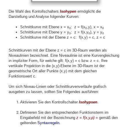
Die Wahl des Kontollschalters
Isohypen
ermöglicht die
Darstellung und Analyse folgender Kurven:
Schnittkurve mit Ebene x = x
: z = f(x
,y), x = x
0
0
0
Schnittkurve mit Ebene y = y
: z = f(x,y
), y = y
0
0
0
Schnittkurve mit der Ebene z = c: f(x,y) = c, z = c
Schnittkurven mit der Ebene z = c im 3D-Raum werden als
Niveaulinien bezeichnet. Eine Niveaulinie ist eine Kurvengleichung
in impliziter Form, für welche gilt: f(x,y) = c bzw. z = c. Ihre
vertikale Projektion in die (x,y)-Ebene im 3D-Raum ist der
geometrische Ort aller Punkte (x,y) mit dem gleichen
Funktionswert c.
Um sich Niveau-Linien oder Schnittkurvenverläufe grafisch
ausgeben zu lassen, sollten Sie Folgendes ausführen:
Aktivieren Sie den Kontrollschalter
Isohypsen
.
Definieren Sie den entsprechenden Funktionsterm im
Eingabefeld mit der Bezeichnung
z = f(x,y,p) =
gemäß den
geltenden
Syntaxregeln
.