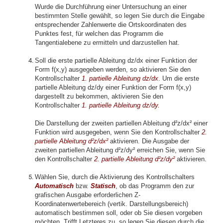
Wurde die Durchführung einer Untersuchung an einer
bestimmten Stelle gewählt, so legen Sie durch die Eingabe
entsprechender Zahlenwerte die Ortskoordinaten des
Punktes fest, für welchen das Programm die
Tangentialebene zu ermitteln und darzustellen hat.
Soll die erste partielle Ableitung dz/dx einer Funktion der
Form f(x,y) ausgegeben werden, so aktivieren Sie den
Kontrollschalter
1. partielle Ableitung dz/dx
. Um die erste
partielle Ableitung dz/dy einer Funktion der Form f(x,y)
dargestellt zu bekommen, aktivieren Sie den
Kontrollschalter
1. partielle
Ableitung dz/dy.
Die Darstellung der zweiten partiellen Ableitung d²z/dx² einer
Funktion wird ausgegeben, wenn Sie den Kontrollschalter
2
.
partielle
Ableitung d²z/dx²
aktivieren. Die Ausgabe der
zweiten partiellen Ableitung d²z/dy² erreichen Sie, wenn Sie
den Kontrollschalter
2
. partielle
Ableitung d²z/dy²
aktivieren.
Wählen Sie, durch die Aktivierung des Kontrollschalters
Automatisch
bzw.
Statisch
, ob das Programm
den
zur
grafischen Ausgabe erforderlichen Z-
Koordinatenwertebereich (vertik. Darstellungsbereich)
automatisch bestimmen soll, oder ob Sie diesen vorgeben
möchten. Trifft Letzteres zu, so legen Sie diesen durch die