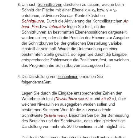
Um sich
Schnittkurven
darstellen zu lassen, welche beim
Schnitt der Fläche mit einer Ebene x = x
bzw. y = y
0
0
entstehen, aktivieren Sie das Kontrollkästchen
Schnittkurve
. Durch die Aktivierung der Kontrollkästchen
An
best. Pos
bzw.
Interaktiv
legen Sie fest, ob die
Schnittkurven an bestimmten Ebenenpositionen dargestellt
werden sollen, oder ob die Position der Ebenen zur Ausgabe
der Schnittkurven bei der grafischen Darstellung variabel
einstellbar sein soll. Wurde die Untersuchung an einer
bestimmten Stelle gewählt, so legen Sie durch die Eingabe
entsprechender Zahlenwerte die Positionen fest, an welchen
das Programm die Schnittkurven auszugeben hat.
Die Darstellung von
Höhenlinien
erreichen Sie
folgendermaßen:
Legen Sie durch die Eingabe entsprechender Zahlen den
Wertebereich fest
(
Niveaulinien
von z1 =
und
bis z2 =
)
, über
welchen Niveaulinien ausgegeben werden sollen und
bestimmen Sie einen Wert für die zu verwendende
Schrittweite
(
Schrittweite)
. Beachten Sie bei der Bemessung
des Bereichs und der Schrittweite, dass eine gleichzeitige
Darstellung von mehr als 20 Höhenlinien nicht möglich ist.
Durch die Aktivierung der entsprechenden Kontrollschalter