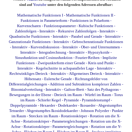
sind auf
Youtube
unter den folgenden Adressen abrufbar:
Mathematische Funktionen I
-
Mathematische Funktionen II
-
Funktionen in Parameterform
-
Funktionen in Polarform
-
Kurvenscharen
-
Funktionsparameter
-
Kubische Funktionen
-
Zahlenfolgen - Interaktiv
-
Rekursive Zahlenfolgen - Interaktiv
-
Quadratische Funktionen - Interaktiv
-
Parabel und Gerade - Interaktiv
-
Ganzrationale Funktionen - Interaktiv
-
Gebrochenrationale Funktionen
- Interaktiv
-
Kurvendiskussion - Interaktiv
-
Ober- und Untersummen -
Interaktiv
-
Integralrechnung - Interaktiv
-
Hypozykoide
-
Sinusfunktion und Cosinusfunktion
-
Fourier-Reihen
-
Implizite
Funktionen
-
Zweipunkteform einer Gerade
-
Kreis und Punkt -
Interaktiv
-
Kegelschnitte in achsparalleler Lage - Interaktiv
-
Rechtwinkliges Dreieck - Interaktiv
-
Allgemeines Dreieck - Interaktiv
-
Höhensatz
-
Eulersche Gerade
-
Richtungsfelder von
Differentialgleichungen
-
Addition und Subtraktion komplexer Zahlen
-
Binomialverteilung - Interaktiv
-
Galton-Brett
-
Satz des Pythagoras
-
Bewegungen in der Ebene
-
Dreieck im Raum
-
Würfel im Raum
-
Torus
im Raum
-
Schiefer Kegel
-
Pyramide
-
Pyramidenstumpf
-
Doppelpyramide
-
Hexaeder
-
Dodekaeder
-
Ikosaeder
-
Abgestumpftes
Tetraeder
-
Abgestumpftes Ikosidodekaeder
-
Johnson Polyeder
-
Punkte
im Raum
-
Strecken im Raum
-
Rotationskörper - Rotation um die X-
Achse
-
Rotationskörper - Parametergleichungen - Rotation um die X-
Achse
-
Rotationskörper - Parametergleichungen - Rotation um die Y-
Achse
-
Flächen im Raum I
-
Flächen im Raum II
-
Analyse impliziter