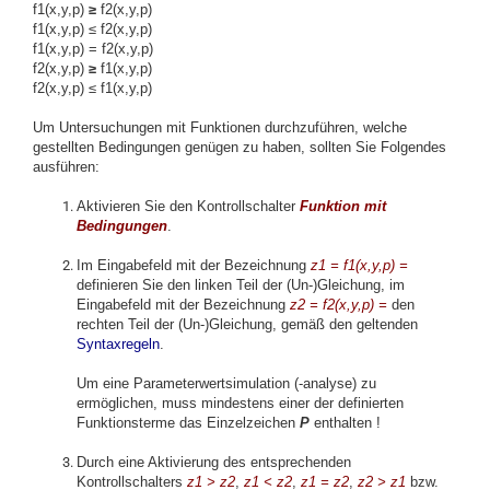
f1(x,y,p)
≥
f2(x,y,p)
f1(x,y,p) ≤ f2(x,y,p)
f1(x,y,p) = f2(x,y,p)
f2(x,y,p)
≥
f1(x,y,p)
f2(x,y,p) ≤ f1(x,y,p)
Um Untersuchungen mit Funktionen durchzuführen, welche
gestellten Bedingungen genügen zu haben, sollten Sie Folgendes
ausführen:
Aktivieren Sie den Kontrollschalter
Funktion mit
Bedingungen
.
Im Eingabefeld mit der Bezeichnung
z1 = f1(x,y,p) =
definieren Sie den linken Teil der (Un-)Gleichung, im
Eingabefeld mit der Bezeichnung
z2 = f2(x,y,p) =
den
rechten Teil der (Un-)Gleichung, gemäß den geltenden
Syntaxregeln
.
Um eine Parameterwertsimulation (-analyse) zu
ermöglichen, muss mindestens einer der definierten
Funktionsterme das Einzelzeichen
P
enthalten !
Durch eine Aktivierung des entsprechenden
Kontrollschalters
z1 > z2
,
z1 < z2
,
z1 = z2
,
z2 > z1
bzw.