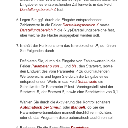
Eingabe eines entsprechenden Zahlenwerts in das Feld
Darstellungsbereich Z
fest.
Legen Sie ggf. durch die Eingabe entsprechender
Zahlenwerte in die Felder
Darstellungsbereich X
sowie
Darstellungsbereich Y
die (x,y)-Darstellungsbereiche fest,
über welche die Fläche ausgegeben werden soll.
Enthält der Funktionsterm das Einzelzeichen
P
, so führen
Sie Folgendes durch:
Definieren Sie, durch die Eingabe von Zahlenwerten in die
Felder
Parameter p von ...
und
bis
, den Startwert, sowie
den Endwert des vom Parameter P zu durchlaufenden
Wertebereichs und legen Sie durch die Eingabe eines
entsprechenden Werts in das Feld
Schrittweite
die
Schrittweite für Parameter P fest. Voreingestellt sind der
Startwert -5, der Endwert 5, sowie eine Schrittweite von 0,1.
Wählen Sie durch die Aktivierung des Kontrollschalters
Automatisch
bei Simul.
oder
Manuell
, ob Sie die
Parameterwertsimulation manuell durchführen möchten,
oder ob das Programm diese automatisch ausführen soll.
Bedienen Sie die Schaltfläche
Darstellen
.