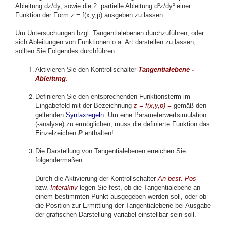
Ableitung dz/dy, sowie die 2. partielle Ableitung d²z/dy² einer
Funktion der Form z = f(x,y,p) ausgeben zu lassen.
Um Untersuchungen bzgl. Tangentialebenen durchzuführen, oder
sich Ableitungen von Funktionen o.a. Art darstellen zu lassen,
sollten Sie Folgendes durchführen:
Aktivieren Sie den Kontrollschalter
Tangentialebene -
Ableitung
.
Definieren Sie den entsprechenden Funktionsterm im
Eingabefeld mit der Bezeichnung
z = f(x,y,p) =
gemäß den
geltenden
Syntaxregeln
. Um eine Parameterwertsimulation
(-analyse) zu ermöglichen, muss die definierte Funktion das
Einzelzeichen
P
enthalten!
Die Darstellung von
Tangentialebenen
erreichen Sie
folgendermaßen:
Durch die Aktivierung der Kontrollschalter
An best. Pos
bzw.
Interaktiv
legen Sie fest, ob die Tangentialebene an
einem bestimmten Punkt ausgegeben werden soll, oder ob
die Position zur Ermittlung der Tangentialebene bei Ausgabe
der grafischen Darstellung variabel einstellbar sein soll.