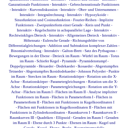
Ganzrationale Funktionen - Interaktiv
-
Gebrochenrationale Funktionen
- Interaktiv
-
Kurvendiskussion - Interaktiv
-
Ober- und Untersummen -
Interaktiv
-
Integralrechnung - Interaktiv
-
Hypozykoide
-
Sinusfunktion und Cosinusfunktion
-
Fourier-Reihen
-
Implizite
Funktionen
-
Zweipunkteform einer Gerade
-
Kreis und Punkt -
Interaktiv
-
Kegelschnitte in achsparalleler Lage - Interaktiv
-
Rechtwinkliges Dreieck - Interaktiv
-
Allgemeines Dreieck - Interaktiv
-
Höhensatz
-
Eulersche Gerade
-
Richtungsfelder von
Differentialgleichungen
-
Addition und Subtraktion komplexer Zahlen
-
Binomialverteilung - Interaktiv
-
Galton-Brett
-
Satz des Pythagoras
-
Bewegungen in der Ebene
-
Dreieck im Raum
-
Würfel im Raum
-
Torus
im Raum
-
Schiefer Kegel
-
Pyramide
-
Pyramidenstumpf
-
Doppelpyramide
-
Hexaeder
-
Dodekaeder
-
Ikosaeder
-
Abgestumpftes
Tetraeder
-
Abgestumpftes Ikosidodekaeder
-
Johnson Polyeder
-
Punkte
im Raum
-
Strecken im Raum
-
Rotationskörper - Rotation um die X-
Achse
-
Rotationskörper - Parametergleichungen - Rotation um die X-
Achse
-
Rotationskörper - Parametergleichungen - Rotation um die Y-
Achse
-
Flächen im Raum I
-
Flächen im Raum II
-
Analyse impliziter
Funktionen im Raum
-
Flächen in Parameterform I
-
Flächen in
Parameterform II
-
Flächen mit Funktionen in Kugelkoordinaten I
-
Flächen mit Funktionen in Kugelkoordinaten II
-
Flächen mit
Funktionen in Zylinderkoordinaten
-
Raumkurven I
-
Raumkurven II
-
Raumkurven III
-
Quadriken - Ellipsoid
-
Geraden im Raum I
-
Geraden
im Raum II
-
Ebene durch 3 Punkte
-
Ebenen im Raum
-
Kugel und
Gerade
-
Kugel - Ebene - Punkt
-
Raumgittermodelle