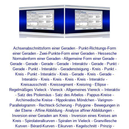
Achsenabschnittsform einer Geraden
-
Punkt-Richtungs-Form
einer Geraden
-
Zwei-Punkte-Form einer Geraden
-
Hessesche
Normalenform einer Geraden
-
Allgemeine Form einer Gerade
-
Gerade - Gerade
-
Gerade - Gerade - Interaktiv
-
Gerade - Punkt
-
Gerade - Punkt - Interaktiv
-
Geradensteigung
-
Kreis - Punkt
-
Kreis - Punkt - Interaktiv
-
Kreis - Gerade
-
Kreis - Gerade -
Interaktiv
-
Kreis - Kreis
-
Kreis - Kreis - Interaktiv
-
Kreisausschnitt
-
Kreissegment
-
Kreisring
-
Ellipse
-
Regelmäßiges Vieleck
-
Viereck
-
Allgemeines Viereck – Interaktiv
-
Satz des Ptolemäus
-
Satz des Arbelos
-
Pappus-Kreise
-
Archimedische Kreise
-
Hippokrates Möndchen
-
Varignon-
Parallelogramm
-
Rechteck-Scherung
-
Polygone
-
Bewegungen in
der Ebene
-
Affine Abbildung
-
Analyse affiner Abbildungen
-
Inversion einer Geraden am Kreis
-
Inversion eines Kreises am
Kreis
-
Spirolateralkurven
-
Spiralen im Vieleck
-
Granvillesche
Kurven
-
Bérard-Kurven
-
Eikurven
-
Kegelschnitt - Prinzip
-