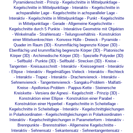
Pyramidenschnitt - Prinzip
-
Kegelschnitte in Mittelpunktlage
-
Kegelschnitte in Mittelpunktlage - Interaktiv
-
Kegelschnitte in
achsparalleler Lage
-
Kegelschnitte in achsparalleler Lage -
Interaktiv
-
Kegelschnitte in Mittelpunktlage - Punkt
-
Kegelschnitte
in Mittelpunktlage - Gerade
-
Allgemeine Kegelschnitte
-
Kegelschnitte durch 5 Punkte
-
Interaktive Geometrie mit Objekten
-
Winkelmaße
-
Strahlensatz
-
Teilungsverhältnis
-
Konstruktion
einer Mittelsenkrechten
-
Konvexe Hülle
-
Dreieck - Pyramide -
Quader im Raum (3D)
-
Krummflächig begrenzte Körper (3D)
-
Ebenflächig und krummflächig begrenzte Körper (3D)
-
Platonische
Körper (3D)
-
Archimedische Körper (3D)
-
Spezielle Polyeder (3D)
-
Selfbuild - Punkte (3D)
-
Selfbuild - Strecken (3D)
-
Kreise -
Tangenten
-
Kreisausschnitt - Interaktiv
-
Kreissegment - Interaktiv
-
Ellipse - Interaktiv
-
Regelmäßiges Vieleck - Interaktiv
-
Rechteck
- Interaktiv
-
Trapez - Interaktiv
-
Drachenviereck - Interaktiv
-
Sehnenviereck
-
Tangentenviereck
-
Sangaku-Problem
-
Malfatti-
Kreise
-
Apollonius-Problem
-
Pappus-Kette
-
Steinersche
Kreiskette
-
Versiera der Agnesi
-
Kegelschnitt - Prinzip (3D)
-
Konstruktion einer Ellipse
-
Konstruktion einer Parabel
-
Konstruktion einer Hyperbel
-
Kegelschnitte in Scheitellage
-
Kegelschnitte in Scheitellage - Interaktiv
-
Kegelschnittgleichungen
in Polarkoordinaten
-
Kegelschnittgleichungen in Polarkoordinaten -
Interaktiv
-
Kegelschnittgleichungen in Parameterform - Interaktiv
-
Brennpunkte - Brennstrahlen
-
Allgemeine Kegelschnitte -
Interaktiv
-
Sehnensatz
-
Sekantensatz
-
Sehnentangentensatz
-