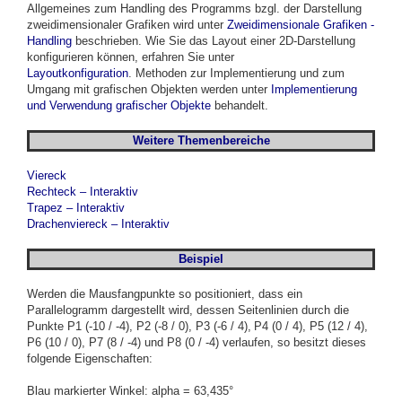
Allgemeines zum Handling des Programms bzgl. der Darstellung
zweidimensionaler Grafiken wird unter
Zweidimensionale Grafiken -
Handling
beschrieben. Wie Sie das Layout einer 2D-Darstellung
konfigurieren können, erfahren Sie unter
Layoutkonfiguration
. Methoden zur Implementierung und zum
Umgang mit grafischen Objekten werden unter
Implementierung
und Verwendung grafischer Objekte
behandelt.
Weitere Themenbereiche
Viereck
Rechteck – Interaktiv
Trapez – Interaktiv
Drachenviereck – Interaktiv
Beispiel
Werden die Mausfangpunkte so positioniert, dass ein
Parallelogramm dargestellt wird, dessen Seitenlinien durch die
Punkte P1 (-10 / -4), P2 (-8 / 0), P3 (-6 / 4),
P4 (0 / 4), P5 (12 / 4),
P6 (10 / 0), P7 (8 / -4) und P8 (0 / -4) verlaufen, so besitzt dieses
folgende Eigenschaften:
Blau markierter Winkel: alpha = 63,435°