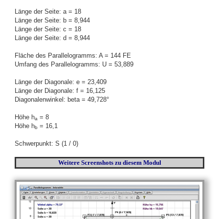
Länge der Seite: a = 18
Länge der Seite: b = 8,944
Länge der Seite: c = 18
Länge der Seite: d = 8,944
Fläche des Parallelogramms: A = 144 FE
Umfang des Parallelogramms: U = 53,889
Länge der Diagonale: e = 23,409
Länge der Diagonale: f = 16,125
Diagonalenwinkel: beta = 49,728°
Höhe h
= 8
a
Höhe h
= 16,1
b
Schwerpunkt: S (1 / 0)
Weitere Screenshots
zu diesem Modul