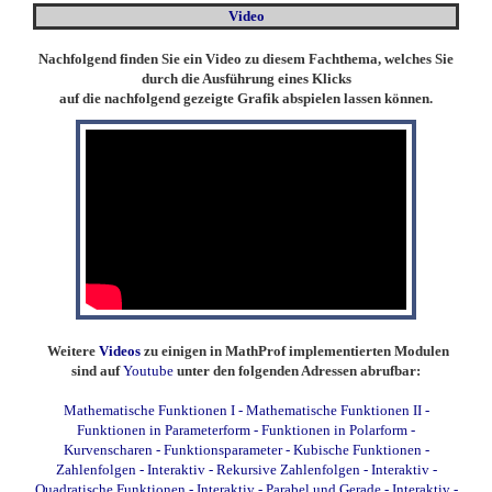
Video
Nachfolgend finden Sie ein Video zu diesem Fachthema, welches Sie
durch die Ausführung eines Klicks
auf die nachfolgend gezeigte Grafik abspielen lassen können.
Weitere
Videos
zu einigen in MathProf implementierten Modulen
sind auf
Youtube
unter den folgenden Adressen abrufbar:
Mathematische Funktionen I
-
Mathematische Funktionen II
-
Funktionen in Parameterform
-
Funktionen in Polarform
-
Kurvenscharen
-
Funktionsparameter
-
Kubische Funktionen
-
Zahlenfolgen - Interaktiv
-
Rekursive Zahlenfolgen - Interaktiv
-
Quadratische Funktionen - Interaktiv
-
Parabel und Gerade - Interaktiv
-