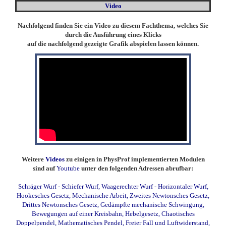
Video
Nachfolgend finden Sie ein Video zu diesem Fachthema, welches Sie
durch die Ausführung eines Klicks
auf die nachfolgend gezeigte Grafik abspielen lassen können.
Weitere
Videos
zu einigen in PhysProf implementierten Modulen
sind auf
Youtube
unter den folgenden Adressen abrufbar:
Schräger Wurf - Schiefer Wurf
,
Waagerechter Wurf - Horizontaler Wurf
,
Hookesches Gesetz
,
Mechanische Arbeit
,
Zweites Newtonsches Gesetz
,
Drittes Newtonsches Gesetz
,
Gedämpfte mechanische Schwingung
,
Bewegungen auf einer Kreisbahn
,
Hebelgesetz
,
Chaotisches
Doppelpendel
,
Mathematisches Pendel
,
Freier Fall und Luftwiderstand
,