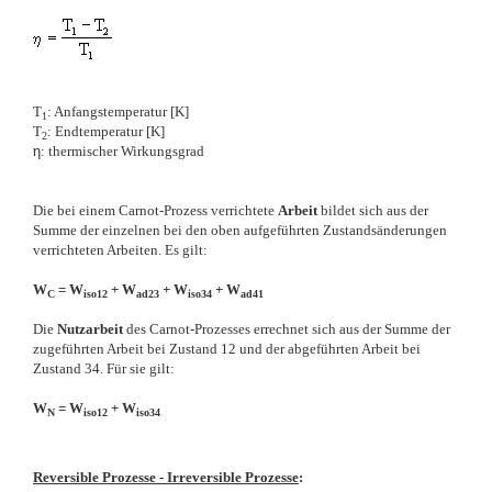
T
: Anfangstemperatur [K]
1
T
: Endtemperatur [K]
2
η
: thermischer Wirkungsgrad
Die bei einem Carnot-Prozess verrichtete
Arbeit
bildet sich aus der
Summe der einzelnen bei den oben aufgeführten Zustandsänderungen
verrichteten Arbeiten. Es gilt:
W
= W
+ W
+ W
+ W
C
iso12
ad23
iso34
ad41
Die
Nutzarbeit
des Carnot-Prozesses errechnet sich aus der Summe der
zugeführten Arbeit bei Zustand 12 und der abgeführten Arbeit bei
Zustand 34. Für sie gilt:
W
= W
+ W
N
iso12
iso34
Reversible Prozesse - Irreversible Prozesse
: