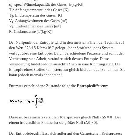
c
: spez. Wärmekapazität des Gases [J/(kg·K)]
v
T
: Anfangstemperatur des Gases [K]
1
T
: Endtemperatur des Gases [K]
2
V
: Anfangsvolumen des Gases [m³]
1
V
: Endvolumen des Gases [m³]
2
R: Gaskonstante [J/(kg·K)]
Der Nullpunkt der Entropie wird in den meisten Fällen der Technik auf
den Wert 273,15 K bzw 0°C gelegt. Jeder Stoff und jedes System
verfügt über eine Entropie. Durch verschiedene Prozesse und somit der
Verrichtung von Arbeit, verändert sich dessen Entropie. Diese
Veränderung findet jedoch ausschließlich in eine Richtung statt. Die
Entropie eines Stoffes kann stets nur gleich bleiben oder zunehmen. Sie
kann jedoch niemals abnehmen!
Für zwei verschiedene Zustände folgt die
Entropiedifferenz
:
Diese ist bei einem reversiblen Kreisprozess gleich Null (ΔS = 0). Bei
einem irreversiblen Prozess ist sie größer Null (ΔS > 0).
Der Entropiebegriff lässt sich außer auf den Carnotschen Kreisprozess