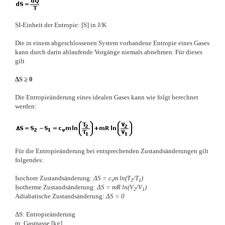
SI-Einheit der Entropie: [S] in J/K
Die in einem abgeschlossenen System vorhandene Entropie eines Gases
kann durch darin ablaufende Vorgänge niemals abnehmen. Für dieses
gilt
ΔS ≥ 0
Die Entropieänderung eines idealen Gases kann wie folgt berechnet
werden:
Für die Entropieänderung bei entsprechenden Zustandsänderungen gilt
folgendes:
Isochore Zustandsänderung:
ΔS = c
m ln(T
/T
)
v
2
1
Isotherme Zustandsänderung:
ΔS = mR ln(V
/V
)
2
1
Adiabatische Zustandsänderung:
ΔS = 0
ΔS: Entropieänderung
m: Gasmasse [kg]