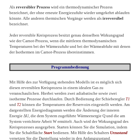
Als
reversibler Prozess
wird ein thermodynamischer Prozess
bezeichnet, der ohne erneute Energiezufuhr wieder umgekehrt ablaufen
könnte. Alle anderen thermischen Vorgänge werden als
irreversibel
bezeichnet.
Jeder reversible Kreisprozess besitzt genau denselben Wirkungsgrad
wie der Carnot-Prozess, wenn die mittleren thermodynamischen
Temperaturen bei der Wärmezufuhr und bei der Wärmeabfuhr mit denen
der Isothermen im Carnot-Prozess übereinstimmen.
Programmbedienung
Mit Hilfe des zur Verfügung stehenden Modells ist es möglich sich
diesen reversiblen Kreisprozess in einem idealen Gas zu
veranschaulichen. Hierbei werden zwei adiabatische sowie zwei
isotherme Prozesse durchlaufen. Durch Bedienung der Schieberegler
T1
und
T2
können die Temperaturen der Reservoirs eingestellt werden. Am
dargestellten Energiediagramm werden die Änderung der inneren
Energie ΔU, die dem System zugeführte Wärmeenergie Q und die am
System verrichtete Arbeit W ermittelt. Auch wird der Wirkungsgrad des
Kreisprozesses ausgegeben. Starten können Sie die Simulation, indem
Sie die Schaltfläche
Start
bedienen. Mit Hilfe des Schalters
Urzustand
versetzen Sie die Darstellung wieder in den Anfangszustand.