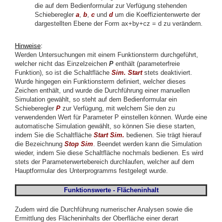
die auf dem Bedienformular zur Verfügung stehenden
Schieberegler
a
,
b
,
c
und
d
um die Koeffizientenwerte der
dargestellten Ebene der Form ax+by+cz = d zu verändern.
Hinweise
:
Werden Untersuchungen mit einem Funktionsterm durchgeführt,
welcher nicht das Einzelzeichen
P
enthält (parameterfreie
Funktion), so ist die Schaltfläche
Sim. Start
stets deaktiviert.
Wurde hingegen ein Funktionsterm definiert, welcher dieses
Zeichen enthält, und wurde die Durchführung einer manuellen
Simulation gewählt, so steht auf dem Bedienformular ein
Schieberegler
P
zur Verfügung, mit welchem Sie den zu
verwendenden Wert für Parameter P einstellen können. Wurde eine
automatische Simulation gewählt, so können Sie diese starten,
indem Sie die Schaltfläche
Start Sim.
bedienen. Sie trägt hierauf
die Bezeichnung
Stop
Sim
. Beendet werden kann die Simulation
wieder, indem Sie diese Schaltfläche nochmals bedienen. Es wird
stets der Parameterwertebereich durchlaufen, welcher auf dem
Hauptformular des Unterprogramms festgelegt wurde.
Funktionswerte - Flächeninhalt
Zudem wird die Durchführung numerischer Analysen sowie die
Ermittlung des Flächeninhalts der Oberfläche einer derart