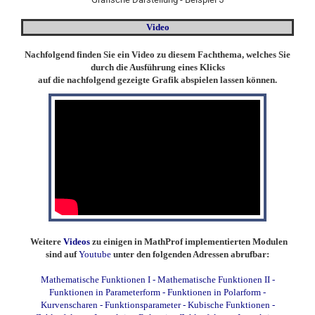
Video
Nachfolgend finden Sie ein Video zu diesem Fachthema, welches Sie
durch die Ausführung eines Klicks
auf die nachfolgend gezeigte Grafik abspielen lassen können.
Weitere
Videos
zu einigen in MathProf implementierten Modulen
sind auf
Youtube
unter den folgenden Adressen abrufbar:
Mathematische Funktionen I
-
Mathematische Funktionen II
-
Funktionen in Parameterform
-
Funktionen in Polarform
-
Kurvenscharen
-
Funktionsparameter
-
Kubische Funktionen
-