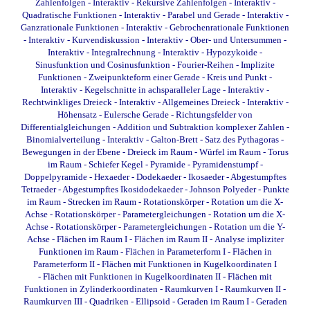
Zahlenfolgen - Interaktiv
-
Rekursive Zahlenfolgen - Interaktiv
-
Quadratische Funktionen - Interaktiv
-
Parabel und Gerade - Interaktiv
-
Ganzrationale Funktionen - Interaktiv
-
Gebrochenrationale Funktionen
- Interaktiv
-
Kurvendiskussion - Interaktiv
-
Ober- und Untersummen -
Interaktiv
-
Integralrechnung - Interaktiv
-
Hypozykoide
-
Sinusfunktion und Cosinusfunktion
-
Fourier-Reihen
-
Implizite
Funktionen
-
Zweipunkteform einer Gerade
-
Kreis und Punkt -
Interaktiv
-
Kegelschnitte in achsparalleler Lage - Interaktiv
-
Rechtwinkliges Dreieck - Interaktiv
-
Allgemeines Dreieck - Interaktiv
-
Höhensatz
-
Eulersche Gerade
-
Richtungsfelder von
Differentialgleichungen
-
Addition und Subtraktion komplexer Zahlen
-
Binomialverteilung - Interaktiv
-
Galton-Brett
-
Satz des Pythagoras
-
Bewegungen in der Ebene
-
Dreieck im Raum
-
Würfel im Raum
-
Torus
im Raum
-
Schiefer Kegel
-
Pyramide
-
Pyramidenstumpf
-
Doppelpyramide
-
Hexaeder
-
Dodekaeder
-
Ikosaeder
-
Abgestumpftes
Tetraeder
-
Abgestumpftes Ikosidodekaeder
-
Johnson Polyeder
-
Punkte
im Raum
-
Strecken im Raum
-
Rotationskörper - Rotation um die X-
Achse
-
Rotationskörper - Parametergleichungen - Rotation um die X-
Achse
-
Rotationskörper - Parametergleichungen - Rotation um die Y-
Achse
-
Flächen im Raum I
-
Flächen im Raum II
-
Analyse impliziter
Funktionen im Raum
-
Flächen in Parameterform I
-
Flächen in
Parameterform II
-
Flächen mit Funktionen in Kugelkoordinaten I
-
Flächen mit Funktionen in Kugelkoordinaten II
-
Flächen mit
Funktionen in Zylinderkoordinaten
-
Raumkurven I
-
Raumkurven II
-
Raumkurven III
-
Quadriken - Ellipsoid
-
Geraden im Raum I
-
Geraden