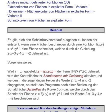
Analyse implizit definierter Funktionen (3D)
Flächenkontur von Flächen in expliziter Form - Variante I
Höhenlinien - Flächenkontur von Flächen in expliziter Form -
Variante II
Schnittkurven von Flächen in expliziter Form
Beispiel
Es gilt, sich den Schnittkurvenverlauf ausgeben zu lassen der
entsteht, wenn eine Fläche,
beschrieben
durch
eine Funktion f(x,y)
= x²+y²-1
eine Ebene schneidet,
welche durch die Gleichung
2·x+3·y-4·z = -2 definiert ist.
Vorgehensweise:
Wird im Eingabefeld
z = f(x,y,p) =
der Term
X^2+Y^2-1
definiert,
wird der Kontrollschalter
Schnittebene mit Gleichung
aktiviert und
werden in die zugehörigen Felder die Werte 2, 3, -4 und -2
eingegeben, so stellt das Programm nach einer Bedienung der
Schaltfläche
Darstellen
die Kurve (rot) dar, welche durch den
Schnitt der Fläche z = f(x,y) = x²+y²-1 und der Ebene 2·x+3·y-4·z
= -2 beschrieben wird.
Screenshots und Kurzbeschreibungen einiger Module zu