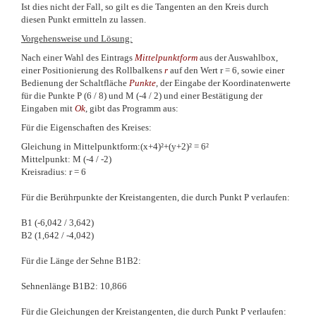
Ist dies nicht der Fall, so gilt es die Tangenten an den Kreis durch
diesen Punkt ermitteln zu lassen.
Vorgehensweise und Lösung:
Nach einer Wahl des Eintrags
Mittelpunktform
aus der Auswahlbox,
einer Positionierung des Rollbalkens
r
auf den Wert r = 6, sowie einer
Bedienung der Schaltfläche
Punkte
, der Eingabe der Koordinatenwerte
für die Punkte P (6 / 8) und M (-4 / 2) und einer Bestätigung der
Eingaben mit
Ok
, gibt das Programm aus:
Für die Eigenschaften des Kreises:
Gleichung in Mittelpunktform:(x+4)²+(y+2)² = 6²
Mittelpunkt: M (-4 / -2)
Kreisradius: r = 6
Für die Berührpunkte der Kreistangenten, die durch Punkt P verlaufen:
B1 (-6,042 / 3,642)
B2 (1,642 / -4,042)
Für die Länge der Sehne B1B2:
Sehnenlänge B1B2: 10,866
Für die Gleichungen der Kreistangenten, die durch Punkt P verlaufen: