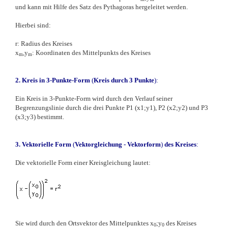
und kann mit Hilfe des Satz des Pythagoras hergeleitet werden.
Hierbei sind:
r: Radius des Kreises
x
,y
: Koordinaten des Mittelpunkts des Kreises
m
m
2. Kreis in 3-Punkte-Form
(
Kreis durch 3 Punkte
):
Ein Kreis in 3-Punkte-Form wird durch den Verlauf seiner
Begrenzungslinie durch die drei Punkte P1 (x1;y1), P2 (x2;y2) und P3
(x3;y3)
bestimmt.
3. Vektorielle Form
(
Vektorgleichung - Vektorform
)
des Kreises
:
Die vektorielle Form einer Kreisgleichung lautet:
Sie wird durch den Ortsvektor des Mittelpunktes x
;y
des Kreises
0
0