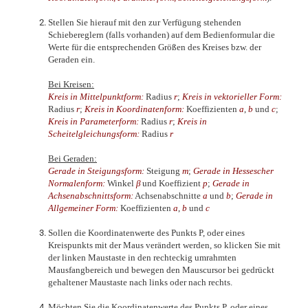
Stellen Sie hierauf mit den zur Verfügung stehenden
Schiebereglern (falls vorhanden) auf dem Bedienformular die
Werte für die entsprechenden Größen des Kreises bzw. der
Geraden ein.
Bei Kreisen:
Kreis in Mittelpunktform:
Radius
r
;
Kreis in vektorieller Form:
Radius
r
;
Kreis in Koordinatenform:
Koeffizienten
a
,
b
und
c
;
Kreis in Parameterform:
Radius
r
;
Kreis in
Scheitelgleichungsform:
Radius
r
Bei Geraden:
Gerade in Steigungsform:
Steigung
m
;
Gerade in Hessescher
Normalenform:
Winkel
β
und Koeffizient
p
;
Gerade in
Achsenabschnittsform:
Achsenabschnitte
a
und
b
;
Gerade in
Allgemeiner Form:
Koeffizienten
a
,
b
und
c
Sollen die Koordinatenwerte des Punkts P, oder eines
Kreispunkts mit der Maus verändert werden, so klicken Sie mit
der linken Maustaste in den rechteckig umrahmten
Mausfangbereich und bewegen den Mauscursor bei gedrückt
gehaltener Maustaste nach links oder nach rechts.
Möchten Sie die Koordinatenwerte des Punkts P, oder eines