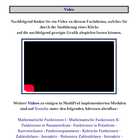
Video
Nachfolgend finden Sie ein Video zu diesem Fachthema, welches Sie
durch die Ausführung eines Klicks
auf die nachfolgend gezeigte Grafik abspielen lassen können.
Weitere
Videos
zu einigen in MathProf implementierten Modulen
sind auf
Youtube
unter den folgenden Adressen abrufbar:
Mathematische Funktionen I
-
Mathematische Funktionen II
-
Funktionen in Parameterform
-
Funktionen in Polarform
-
Kurvenscharen
-
Funktionsparameter
-
Kubische Funktionen
-
Zahlenfolgen - Interaktiv
-
Rekursive Zahlenfolgen - Interaktiv
-