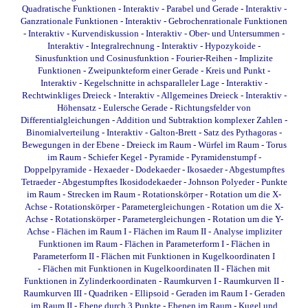
Quadratische Funktionen - Interaktiv
-
Parabel und Gerade - Interaktiv
-
Ganzrationale Funktionen - Interaktiv
-
Gebrochenrationale Funktionen
- Interaktiv
-
Kurvendiskussion - Interaktiv
-
Ober- und Untersummen -
Interaktiv
-
Integralrechnung - Interaktiv
-
Hypozykoide
-
Sinusfunktion und Cosinusfunktion
-
Fourier-Reihen
-
Implizite
Funktionen
-
Zweipunkteform einer Gerade
-
Kreis und Punkt -
Interaktiv
-
Kegelschnitte in achsparalleler Lage - Interaktiv
-
Rechtwinkliges Dreieck - Interaktiv
-
Allgemeines Dreieck - Interaktiv
-
Höhensatz
-
Eulersche Gerade
-
Richtungsfelder von
Differentialgleichungen
-
Addition und Subtraktion komplexer Zahlen
-
Binomialverteilung - Interaktiv
-
Galton-Brett
-
Satz des Pythagoras
-
Bewegungen in der Ebene
-
Dreieck im Raum
-
Würfel im Raum
-
Torus
im Raum
-
Schiefer Kegel
-
Pyramide
-
Pyramidenstumpf
-
Doppelpyramide
-
Hexaeder
-
Dodekaeder
-
Ikosaeder
-
Abgestumpftes
Tetraeder
-
Abgestumpftes Ikosidodekaeder
-
Johnson Polyeder
-
Punkte
im Raum
-
Strecken im Raum
-
Rotationskörper - Rotation um die X-
Achse
-
Rotationskörper - Parametergleichungen - Rotation um die X-
Achse
-
Rotationskörper - Parametergleichungen - Rotation um die Y-
Achse
-
Flächen im Raum I
-
Flächen im Raum II
-
Analyse impliziter
Funktionen im Raum
-
Flächen in Parameterform I
-
Flächen in
Parameterform II
-
Flächen mit Funktionen in Kugelkoordinaten I
-
Flächen mit Funktionen in Kugelkoordinaten II
-
Flächen mit
Funktionen in Zylinderkoordinaten
-
Raumkurven I
-
Raumkurven II
-
Raumkurven III
-
Quadriken - Ellipsoid
-
Geraden im Raum I
-
Geraden
im Raum II
-
Ebene durch 3 Punkte
-
Ebenen im Raum
-
Kugel und