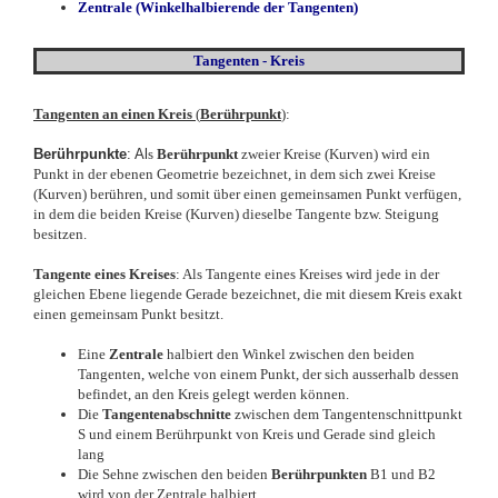
Zentrale (Winkelhalbierende der Tangenten)
Tangenten - Kreis
Tangenten an einen Kreis
(
Berührpunkt
)
:
Berührpunkte
: Al
s
Berührpunkt
zweier Kreise (Kurven) wird ein
Punkt in der ebenen Geometrie bezeichnet, in dem sich zwei Kreise
(Kurven) berühren, und somit über einen gemeinsamen Punkt verfügen,
in dem die beiden Kreise (Kurven) dieselbe Tangente bzw. Steigung
besitzen.
Tangente eines Kreises
: Als Tangente eines Kreises wird jede in der
gleichen Ebene liegende Gerade bezeichnet, die mit diesem Kreis exakt
einen gemeinsam Punkt besitzt.
Eine
Zentrale
halbiert den Winkel zwischen den beiden
Tangenten, welche von einem Punkt, der sich ausserhalb dessen
befindet, an den Kreis gelegt werden können.
Die
Tangentenabschnitte
zwischen dem Tangentenschnittpunkt
S und einem Berührpunkt von Kreis und Gerade sind gleich
lang
Die Sehne zwischen den beiden
Berührpunkten
B1 und B2
wird von der Zentrale halbiert