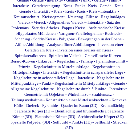
Gerade - Gerade - Interaktiv
-
Gerade - Punkt
-
Gerade - Punkt -
Interaktiv
-
Geradensteigung
-
Kreis - Punkt
-
Kreis - Gerade
-
Kreis -
Gerade - Interaktiv
-
Kreis - Kreis
-
Kreis - Kreis - Interaktiv
-
Kreisausschnitt
-
Kreissegment
-
Kreisring
-
Ellipse
-
Regelmäßiges
Vieleck
-
Viereck
-
Allgemeines Viereck – Interaktiv
-
Satz des
Ptolemäus
-
Satz des Arbelos
-
Pappus-Kreise
-
Archimedische Kreise
-
Hippokrates Möndchen
-
Varignon-Parallelogramm
-
Rechteck-
Scherung
-
Soddy-Kreise
-
Polygone
-
Bewegungen in der Ebene
-
Affine Abbildung
-
Analyse affiner Abbildungen
-
Inversion einer
Geraden am Kreis
-
Inversion eines Kreises am Kreis
-
Spirolateralkurven
-
Spiralen im Vieleck
-
Granvillesche Kurven
-
Bérard-Kurven
-
Eikurven
-
Kegelschnitt - Prinzip
-
Pyramidenschnitt -
Prinzip
-
Kegelschnitte in Mittelpunktlage
-
Kegelschnitte in
Mittelpunktlage - Interaktiv
-
Kegelschnitte in achsparalleler Lage
-
Kegelschnitte in achsparalleler Lage - Interaktiv
-
Kegelschnitte in
Mittelpunktlage - Punkt
-
Kegelschnitte in Mittelpunktlage - Gerade
-
Allgemeine Kegelschnitte
-
Kegelschnitte durch 5 Punkte
-
Interaktive
Geometrie mit Objekten
-
Winkelmaße
-
Strahlensatz
-
Teilungsverhältnis
-
Konstruktion einer Mittelsenkrechten
-
Konvexe
Hülle
-
Dreieck - Pyramide - Quader im Raum (3D)
-
Krummflächig
begrenzte Körper (3D)
-
Ebenflächig und krummflächig begrenzte
Körper (3D)
-
Platonische Körper (3D)
-
Archimedische Körper (3D)
-
Spezielle Polyeder (3D)
-
Selfbuild - Punkte (3D)
-
Selfbuild - Strecken
(3D)