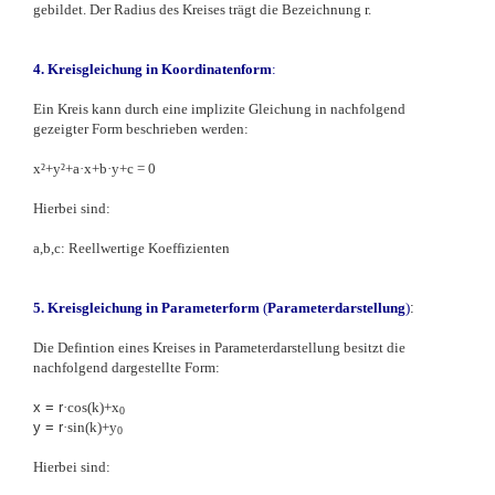
gebildet. Der Radius des Kreises trägt die Bezeichnung r.
4. Kreisgleichung in
Koordinatenf
orm
:
Ein Kreis kann durch eine implizite Gleichung in nachfolgend
gezeigter Form beschrieben werden:
x²+y²+a·x+b·y+c = 0
Hierbei sind:
a,b,c: Reellwertige Koeffizienten
5. Kreisgleichung in
Parameterf
orm
(
Parameterdarstellung
)
:
Die Defintion eines Kreises in Parameterdarstellung besitzt die
nachfolgend dargestellte Form:
x = r
·cos(k)+x
0
y
= r
·sin(k)+y
0
Hierbei sind: