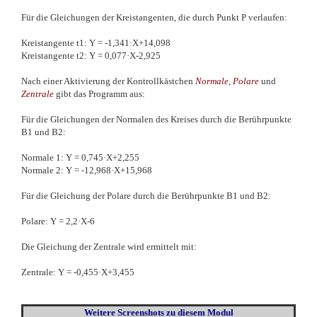
Für die Gleichungen der Kreistangenten, die durch Punkt P verlaufen:
Kreistangente t1: Y = -1,341·X+14,098
Kreistangente t2: Y = 0,077·X-2,925
Nach einer Aktivierung der Kontrollkästchen
Normale
,
Polare
und
Zentrale
gibt das Programm aus:
Für die Gleichungen der Normalen des Kreises durch die Berührpunkte
B1 und B2:
Normale 1: Y = 0,745·X+2,255
Normale 2: Y = -12,968·X+15,968
Für die Gleichung der Polare durch die Berührpunkte B1 und B2:
Polare: Y = 2,2·X-6
Die Gleichung der Zentrale wird ermittelt mit:
Zentrale: Y = -0,455·X+3,455
Weitere Screenshots
zu diesem Modul