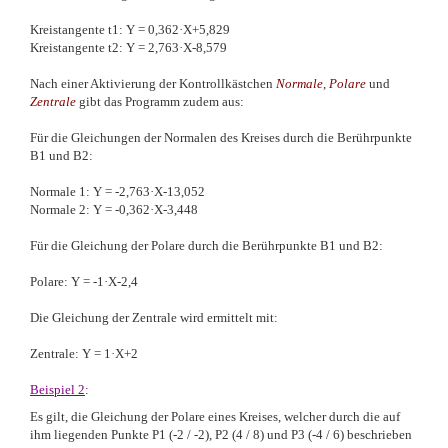
Kreistangente t1: Y = 0,362·X+5,829
Kreistangente t2: Y = 2,763·X-8,579
Nach einer Aktivierung der Kontrollkästchen
Normale
,
Polare
und
Zentrale
gibt das Programm zudem aus:
Für die Gleichungen der Normalen des Kreises durch die Berührpunkte
B1 und B2:
Normale 1: Y = -2,763·X-13,052
Normale 2: Y = -0,362·X-3,448
Für die Gleichung der Polare durch die Berührpunkte B1 und B2:
Polare: Y = -1·X-2,4
Die Gleichung der Zentrale wird ermittelt mit:
Zentrale: Y = 1·X+2
Beispiel 2
:
Es gilt, die Gleichung der Polare eines Kreises, welcher durch die auf
ihm liegenden Punkte P1 (-2 / -2), P2 (4 / 8) und P3 (-4 / 6) beschrieben