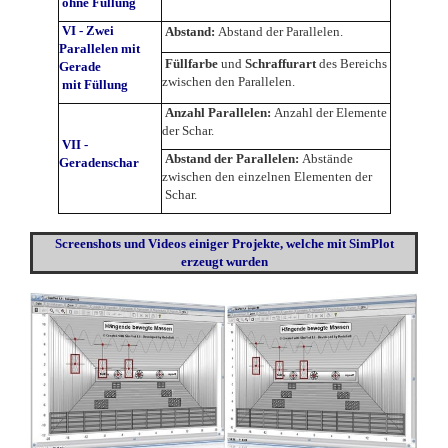
ohne Füllung
VI - Zwei
Abstand:
Abstand der Parallelen.
Parallelen mit
Füllfarbe
und
Schraffurart
des Bereichs
Gerade
zwischen den Parallelen.
mit Füllung
Anzahl Parallelen:
Anzahl der Elemente
der Schar.
VII -
Abstand der Parallelen:
Abstände
Geradenschar
zwischen den einzelnen Elementen der
Schar.
Screenshots
und Videos einiger Projekte, welche mit SimPlot
erzeugt wurden