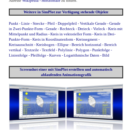
Adresse
Wikipedia - Horizontale
zu finden.
Weitere in
SimPlot zur Verfügung stehende Objekte
Punkt
- Linie
-
Strecke
-
Pfeil
-
Doppelpfeil
-
Vertikale Gerade
-
Gerade
in Zwei-Punkte-Form
-
Gerade
-
Rechteck
-
Dreieck
-
Vieleck
-
Kreis mit
Mittelpunkt und Radius
-
Kreis in vektorieller Form
-
Kreis in Drei-
Punkte-Form
-
Kreis in Koordinatenform
-
Kreissegment
-
Kreisausschnitt
-
Kreisbogen
-
Ellipse
-
Bereich horizontal
-
Bereich
vertikal
-
Textzeile
-
Textfeld
-
Polylinie
-
Polygon
-
Punktfolge
-
Linienfolge
-
Pfeilfolge
-
Kurven
-
Logarithmische Daten
-
Bild
Screenshot einer mit SimPlot erstellten und automatisch
ablaufenden Animationsgrafik