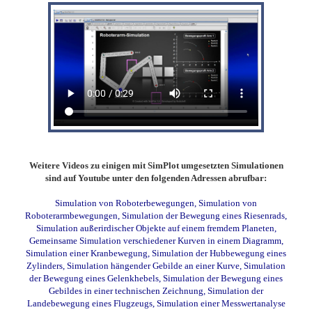
Weitere Videos zu einigen mit SimPlot umgesetzten Simulationen
sind auf Youtube unter den folgenden Adressen abrufbar:
Simulation von Roboterbewegungen
,
Simulation von
Roboterarmbewegungen
,
Simulation der Bewegung eines Riesenrads
,
Simulation außerirdischer Objekte auf einem fremdem Planeten
,
Gemeinsame Simulation verschiedener Kurven in einem Diagramm
,
Simulation einer Kranbewegung
,
Simulation der Hubbewegung eines
Zylinders
,
Simulation hängender Gebilde an einer Kurve
,
Simulation
der Bewegung eines Gelenkhebels
,
Simulation der Bewegung eines
Gebildes in einer technischen Zeichnung
,
Simulation der
Landebewegung eines Flugzeugs
,
Simulation einer Messwertanalyse