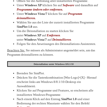
Öffnen Sie die Auflistung aller installierten Programme.
Unter
Windows XP
klicken Sie auf
Software
und daraufhin auf
Programme ändern oder entfernen.
Unter
Windows Vista/7
klicken Sie auf
Programm
deinstallieren.
Wählen Sie aus der Liste der zurzeit installierten Programme
SimPlot 1.0
aus.
Um die Deinstallation zu starten klicken Sie
unter
Windows XP
auf
Entfernen
.
unter
Windows Vista/7
auf
Deinstallieren
.
Folgen Sie den Anweisungen des Deinstallations-Assistenten.
Beachten Sie:
Sie müssen als Administrator angemeldet sein, um das
Programm deinstallieren zu können.
Deinstallation unter Windows
8/8.1/10
Beenden Sie SimPlot.
Drücken Sie die Tastenkombination [Win-Logo]+[X] - Hierauf
erscheint links am Windows 8/8.1/10-Desktop ein
Auswahlmenü.
Klicken Sie auf Programme und Features, so erscheinen alle
installierten Windows-Programme.
Nach einem Klick auf den Eintrag
SimPlot 1.0
und einer
Bedienung der rechten Maustaste wählen Sie den Befehl