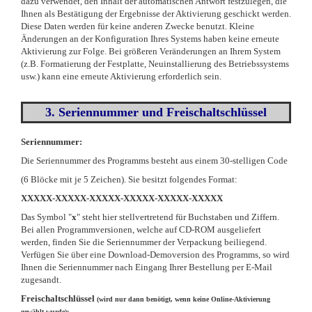
dazu verwendet, den Inhalt der automatischen Antwort festzulegen, die
Ihnen als Bestätigung der Ergebnisse der Aktivierung geschickt werden.
Diese Daten werden für keine anderen Zwecke benutzt. Kleine
Änderungen an der Konfiguration Ihres Systems haben keine erneute
Aktivierung zur Folge. Bei größeren Veränderungen an Ihrem System
(z.B. Formatierung der Festplatte, Neuinstallierung des Betriebssystems
usw.) kann eine erneute Aktivierung erforderlich sein.
3. Seriennummer und Freischaltschlüssel
Seriennummer:
Die Seriennummer des Programms besteht aus einem 30-stelligen Code
(6 Blöcke mit je 5 Zeichen). Sie besitzt folgendes Format:
XXXXX-XXXXX-XXXXX-XXXXX-XXXXX-XXXXX
Das Symbol "
x
" steht hier stellvertretend für Buchstaben und Ziffern.
Bei allen Programmversionen, welche auf CD-ROM ausgeliefert
werden, finden Sie die Seriennummer der Verpackung beiliegend.
Verfügen Sie über eine Download-Demoversion des Programms, so wird
Ihnen die Seriennummer nach Eingang Ihrer Bestellung per E-Mail
zugesandt.
Freischaltschlüssel
(wird nur dann benötigt, wenn keine Online-Aktivierung
gewählt wurde):