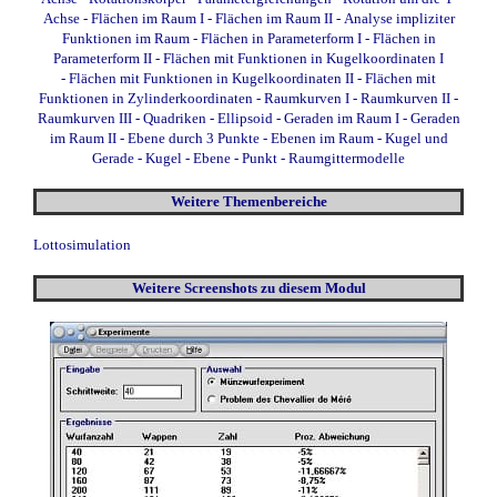
Achse
-
Flächen im Raum I
-
Flächen im Raum II
-
Analyse impliziter
Funktionen im Raum
-
Flächen in Parameterform I
-
Flächen in
Parameterform II
-
Flächen mit Funktionen in Kugelkoordinaten I
-
Flächen mit Funktionen in Kugelkoordinaten II
-
Flächen mit
Funktionen in Zylinderkoordinaten
-
Raumkurven I
-
Raumkurven II
-
Raumkurven III
-
Quadriken - Ellipsoid
-
Geraden im Raum I
-
Geraden
im Raum II
-
Ebene durch 3 Punkte
-
Ebenen im Raum
-
Kugel und
Gerade
-
Kugel - Ebene - Punkt
-
Raumgittermodelle
Weitere Themenbereiche
Lottosimulation
Weitere Screenshots
zu diesem Modul