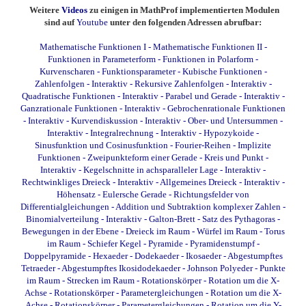
Weitere
Videos
zu einigen in MathProf implementierten Modulen
sind auf
Youtube
unter den folgenden Adressen abrufbar:
Mathematische Funktionen I
-
Mathematische Funktionen II
-
Funktionen in Parameterform
-
Funktionen in Polarform
-
Kurvenscharen
-
Funktionsparameter
-
Kubische Funktionen
-
Zahlenfolgen - Interaktiv
-
Rekursive Zahlenfolgen - Interaktiv
-
Quadratische Funktionen - Interaktiv
-
Parabel und Gerade - Interaktiv
-
Ganzrationale Funktionen - Interaktiv
-
Gebrochenrationale Funktionen
- Interaktiv
-
Kurvendiskussion - Interaktiv
-
Ober- und Untersummen -
Interaktiv
-
Integralrechnung - Interaktiv
-
Hypozykoide
-
Sinusfunktion und Cosinusfunktion
-
Fourier-Reihen
-
Implizite
Funktionen
-
Zweipunkteform einer Gerade
-
Kreis und Punkt -
Interaktiv
-
Kegelschnitte in achsparalleler Lage - Interaktiv
-
Rechtwinkliges Dreieck - Interaktiv
-
Allgemeines Dreieck - Interaktiv
-
Höhensatz
-
Eulersche Gerade
-
Richtungsfelder von
Differentialgleichungen
-
Addition und Subtraktion komplexer Zahlen
-
Binomialverteilung - Interaktiv
-
Galton-Brett
-
Satz des Pythagoras
-
Bewegungen in der Ebene
-
Dreieck im Raum
-
Würfel im Raum
-
Torus
im Raum
-
Schiefer Kegel
-
Pyramide
-
Pyramidenstumpf
-
Doppelpyramide
-
Hexaeder
-
Dodekaeder
-
Ikosaeder
-
Abgestumpftes
Tetraeder
-
Abgestumpftes Ikosidodekaeder
-
Johnson Polyeder
-
Punkte
im Raum
-
Strecken im Raum
-
Rotationskörper - Rotation um die X-
Achse
-
Rotationskörper - Parametergleichungen - Rotation um die X-
Achse
-
Rotationskörper - Parametergleichungen - Rotation um die Y-