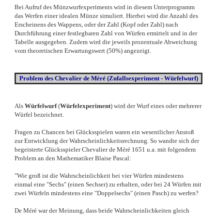
Bei Aufruf des Münzwurfexperiments wird in diesem Unterprogramm
das Werfen einer idealen Münze simuliert. Hierbei wird die Anzahl des
Erscheinens des Wappens, oder der Zahl (Kopf oder Zahl) nach
Durchführung einer festlegbaren Zahl von Würfen ermittelt und in der
Tabelle ausgegeben. Zudem wird die jeweils prozentuale Abweichung
vom theoretischen Erwartungswert (50%) angezeigt.
Problem des Chevalier de M
é
r
é (Zufallsexperiment - Würfelwurf)
Als
Würfelwurf
(
Würfelexperiment
) wird der Wurf eines oder mehrerer
Würfel bezeichnet.
Fragen zu Chancen bei Glücksspielen waren ein wesentlicher Anstoß
zur Entwicklung der Wahrscheinlichkeitsrechnung. So wandte sich der
begeisterte Glücksspieler Chevalier de M
é
r
é
1651 u.a. mit folgendem
Problem an den Mathematiker Blaise Pascal:
"Wie groß ist die Wahrscheinlichkeit bei vier Würfen mindestens
einmal eine "Sechs" (einen Sechser) zu erhalten, oder bei 24 Würfen mit
zwei Würfeln mindestens eine "Doppelsechs" (einen Pasch) zu werfen?
De M
é
r
é
war der Meinung, dass beide Wahrscheinlichkeiten gleich