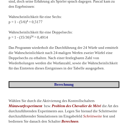
sind, doch seine Erfahrung als Spieler sprach dagegen. Pascal kam zu
den Ergebnissen:
Wahrscheinlichkeit für eine Sechs:
4
p = 1 - (5/6)
= 0,5177
Wahrscheinlichkeit für eine Doppelsechs:
24
p = 1 - (35/36)
= 0,4914
Das Programm wiederholt die Durchführung der 24 Würfe und ermittelt
die Wahrscheinlichkeit nach 24-maligen Werfen zweier Würfel eine
Doppelsechs zu erhalten. Nach einer festlegbaren Zahl von
Wiederholungen werden die Wurfanzahl, sowie die Wahrscheinlichkeit
für das Eintreten dieses Ereignisses in der Tabelle ausgegeben.
Berechnung
Wählen Sie durch die Aktivierung des Kontrollschalters
Münzwurfexperiment
bzw.
Problem des Chevalier de M
é
r
é
die Art des
durchzuführenden Experiments aus. Legen Sie hierauf die Schrittweite
durchzuführender Simulationen im Eingabefeld
Schrittweite
fest und
bedienen Sie danach den Schalter
Berechnen
.