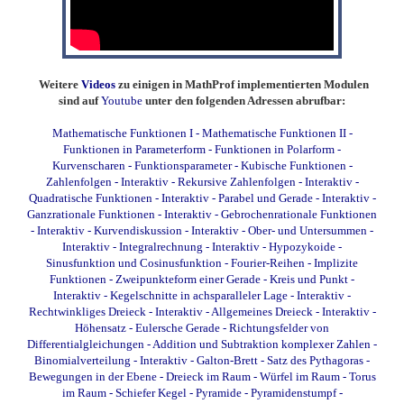
Weitere
Videos
zu einigen in MathProf implementierten Modulen
sind auf
Youtube
unter den folgenden Adressen abrufbar:
Mathematische Funktionen I
-
Mathematische Funktionen II
-
Funktionen in Parameterform
-
Funktionen in Polarform
-
Kurvenscharen
-
Funktionsparameter
-
Kubische Funktionen
-
Zahlenfolgen - Interaktiv
-
Rekursive Zahlenfolgen - Interaktiv
-
Quadratische Funktionen - Interaktiv
-
Parabel und Gerade - Interaktiv
-
Ganzrationale Funktionen - Interaktiv
-
Gebrochenrationale Funktionen
- Interaktiv
-
Kurvendiskussion - Interaktiv
-
Ober- und Untersummen -
Interaktiv
-
Integralrechnung - Interaktiv
-
Hypozykoide
-
Sinusfunktion und Cosinusfunktion
-
Fourier-Reihen
-
Implizite
Funktionen
-
Zweipunkteform einer Gerade
-
Kreis und Punkt -
Interaktiv
-
Kegelschnitte in achsparalleler Lage - Interaktiv
-
Rechtwinkliges Dreieck - Interaktiv
-
Allgemeines Dreieck - Interaktiv
-
Höhensatz
-
Eulersche Gerade
-
Richtungsfelder von
Differentialgleichungen
-
Addition und Subtraktion komplexer Zahlen
-
Binomialverteilung - Interaktiv
-
Galton-Brett
-
Satz des Pythagoras
-
Bewegungen in der Ebene
-
Dreieck im Raum
-
Würfel im Raum
-
Torus
im Raum
-
Schiefer Kegel
-
Pyramide
-
Pyramidenstumpf
-