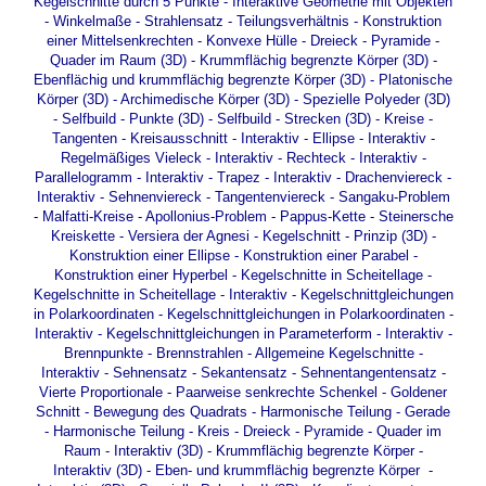
Kegelschnitte durch 5 Punkte
-
Interaktive Geometrie mit Objekten
-
Winkelmaße
-
Strahlensatz
-
Teilungsverhältnis
-
Konstruktion
einer Mittelsenkrechten
-
Konvexe Hülle
-
Dreieck - Pyramide -
Quader im Raum (3D)
-
Krummflächig begrenzte Körper (3D)
-
Ebenflächig und krummflächig begrenzte Körper (3D)
-
Platonische
Körper (3D)
-
Archimedische Körper (3D)
-
Spezielle Polyeder (3D)
-
Selfbuild - Punkte (3D)
-
Selfbuild - Strecken (3D)
-
Kreise -
Tangenten
-
Kreisausschnitt - Interaktiv
-
Ellipse - Interaktiv
-
Regelmäßiges Vieleck - Interaktiv
-
Rechteck - Interaktiv
-
Parallelogramm - Interaktiv
-
Trapez - Interaktiv
-
Drachenviereck -
Interaktiv
-
Sehnenviereck
-
Tangentenviereck
-
Sangaku-Problem
-
Malfatti-Kreise
-
Apollonius-Problem
-
Pappus-Kette
-
Steinersche
Kreiskette
-
Versiera der Agnesi
-
Kegelschnitt - Prinzip (3D)
-
Konstruktion einer Ellipse
-
Konstruktion einer Parabel
-
Konstruktion einer Hyperbel
-
Kegelschnitte in Scheitellage
-
Kegelschnitte in Scheitellage - Interaktiv
-
Kegelschnittgleichungen
in Polarkoordinaten
-
Kegelschnittgleichungen in Polarkoordinaten -
Interaktiv
-
Kegelschnittgleichungen in Parameterform - Interaktiv
-
Brennpunkte - Brennstrahlen
-
Allgemeine Kegelschnitte -
Interaktiv
-
Sehnensatz
-
Sekantensatz
-
Sehnentangentensatz
-
Vierte Proportionale
-
Paarweise senkrechte Schenkel
-
Goldener
Schnitt
-
Bewegung des Quadrats
-
Harmonische Teilung - Gerade
-
Harmonische Teilung - Kreis
-
Dreieck - Pyramide - Quader im
Raum - Interaktiv (3D)
-
Krummflächig begrenzte Körper -
Interaktiv (3D)
-
Eben- und krummflächig begrenzte Körper -