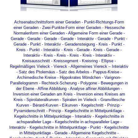
Achsenabschnittsform einer Geraden
-
Punkt-Richtungs-Form
einer Geraden
-
Zwei-Punkte-Form einer Geraden
-
Hessesche
Normalenform einer Geraden
-
Allgemeine Form einer Gerade
-
Gerade - Gerade
-
Gerade - Gerade - Interaktiv
-
Gerade - Punkt
-
Gerade - Punkt - Interaktiv
-
Geradensteigung
-
Kreis - Punkt
-
Kreis - Punkt - Interaktiv
-
Kreis - Gerade
-
Kreis - Gerade -
Interaktiv
-
Kreis - Kreis
-
Kreis - Kreis - Interaktiv
-
Kreisausschnitt
-
Kreissegment
-
Kreisring
-
Ellipse
-
Regelmäßiges Vieleck
-
Viereck
-
Allgemeines Viereck – Interaktiv
-
Satz des Ptolemäus
-
Satz des Arbelos
-
Pappus-Kreise
-
Archimedische Kreise
-
Hippokrates Möndchen
-
Varignon-
Parallelogramm
-
Rechteck-Scherung
-
Polygone
-
Bewegungen in
der Ebene
-
Affine Abbildung
-
Analyse affiner Abbildungen
-
Inversion einer Geraden am Kreis
-
Inversion eines Kreises am
Kreis
-
Spirolateralkurven
-
Spiralen im Vieleck
-
Granvillesche
Kurven
-
Bérard-Kurven
-
Eikurven
-
Kegelschnitt - Prinzip
-
Pyramidenschnitt - Prinzip
-
Kegelschnitte in Mittelpunktlage
-
Kegelschnitte in Mittelpunktlage - Interaktiv
-
Kegelschnitte in
achsparalleler Lage
-
Kegelschnitte in achsparalleler Lage -
Interaktiv
-
Kegelschnitte in Mittelpunktlage - Punkt
-
Kegelschnitte
in Mittelpunktlage - Gerade
-
Allgemeine Kegelschnitte
-