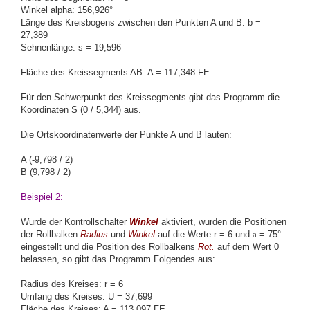
Winkel alpha: 156,926°
Länge des Kreisbogens zwischen den Punkten A und B: b =
27,389
Sehnenlänge: s = 19,596
Fläche des Kreissegments AB: A = 117,348 FE
Für den Schwerpunkt des Kreissegments gibt das Programm die
Koordinaten S (0 / 5,344) aus.
Die Ortskoordinatenwerte der Punkte A und B lauten:
A (-9,798 / 2)
B (9,798 / 2)
Beispiel 2:
Wurde der Kontrollschalter
Winkel
aktiviert, wurden die Positionen
der Rollbalken
Radius
und
Winkel
auf die Werte r = 6 und
a
= 75°
eingestellt und die Position des Rollbalkens
Rot.
auf dem Wert 0
belassen, so gibt das Programm Folgendes aus:
Radius des Kreises: r = 6
Umfang des Kreises: U = 37,699
Fläche des Kreises: A = 113,097 FE