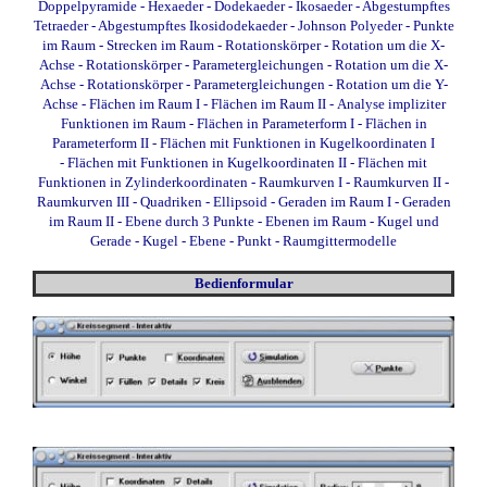
Doppelpyramide
-
Hexaeder
-
Dodekaeder
-
Ikosaeder
-
Abgestumpftes
Tetraeder
-
Abgestumpftes Ikosidodekaeder
-
Johnson Polyeder
-
Punkte
im Raum
-
Strecken im Raum
-
Rotationskörper - Rotation um die X-
Achse
-
Rotationskörper - Parametergleichungen - Rotation um die X-
Achse
-
Rotationskörper - Parametergleichungen - Rotation um die Y-
Achse
-
Flächen im Raum I
-
Flächen im Raum II
-
Analyse impliziter
Funktionen im Raum
-
Flächen in Parameterform I
-
Flächen in
Parameterform II
-
Flächen mit Funktionen in Kugelkoordinaten I
-
Flächen mit Funktionen in Kugelkoordinaten II
-
Flächen mit
Funktionen in Zylinderkoordinaten
-
Raumkurven I
-
Raumkurven II
-
Raumkurven III
-
Quadriken - Ellipsoid
-
Geraden im Raum I
-
Geraden
im Raum II
-
Ebene durch 3 Punkte
-
Ebenen im Raum
-
Kugel und
Gerade
-
Kugel - Ebene - Punkt
-
Raumgittermodelle
Bedienformular