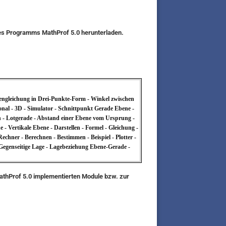
des Programms MathProf 5.0 herunterladen.
engleichung in Drei-Punkte-Form - Winkel zwischen
nal - 3D - Simulator - Schnittpunkt Gerade Ebene -
 - Lotgerade - Abstand einer Ebene vom Ursprung -
 Vertikale Ebene - Darstellen - Formel - Gleichung -
chner - Berechnen - Bestimmen - Beispiel - Plotter -
 Gegenseitige Lage - Lagebeziehung Ebene-Gerade -
MathProf 5.0 implementierten Module bzw. zur