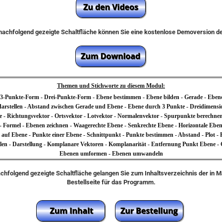
e nachfolgend gezeigte Schaltfläche können Sie eine kostenlose Demoversion 
Themen und Stichworte zu diesem Modul:
n 3-Punkte-Form - Drei-Punkte-Form - Ebene bestimmen - Ebene bilden - Gerade - Eben
rstellen - Abstand zwischen Gerade und Ebene - Ebene durch 3 Punkte - Dreidimensio
 - Richtungsvektor - Ortsvektor - Lotvektor - Normalenvektor - Spurpunkte berechnen
 Formel - Ebenen zeichnen - Waagerechte Ebene - Senkrechte Ebene - Horizontale Ebene -
 auf Ebene - Punkte einer Ebene - Schnittpunkt - Punkte bestimmen - Abstand - Plot - Re
llen - Darstellung - Komplanare Vektoren - Komplanarität - Entfernung Punkt Ebene -
Ebenen umformen - Ebenen umwandeln
achfolgend gezeigte Schaltfläche gelangen Sie zum Inhaltsverzeichnis der in 
Bestellseite für das Programm.