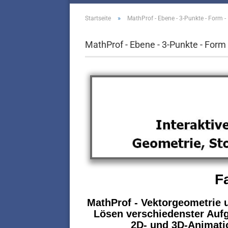
»
Startseite
MathProf - Ebene - 3-Punkte - Form 
MathProf - Ebene - 3-Punkte - Form
F
MathProf - Vektorgeometrie u
Lösen verschiedenster Aufg
2D- und 3D-Animatio