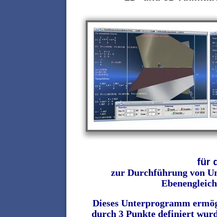
für 
zur Durchführung von U
Ebenengleic
Dieses Unterprogramm ermög
durch 3 Punkte definiert wurd