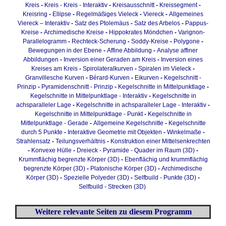
Kreis
-
Kreis - Kreis - Interaktiv
-
Kreisausschnitt
-
Kreissegment
-
Kreisring
-
Ellipse
-
Regelmäßiges Vieleck
-
Viereck
-
Allgemeines
Viereck – Interaktiv
-
Satz des Ptolemäus
-
Satz des Arbelos
-
Pappus-
Kreise
-
Archimedische Kreise
-
Hippokrates Möndchen
-
Varignon-
Parallelogramm
-
Rechteck-Scherung
-
Soddy-Kreise
-
Polygone
-
Bewegungen in der Ebene
-
Affine Abbildung
-
Analyse affiner
Abbildungen
-
Inversion einer Geraden am Kreis
-
Inversion eines
Kreises am Kreis
-
Spirolateralkurven
-
Spiralen im Vieleck
-
Granvillesche Kurven
-
Bérard-Kurven
-
Eikurven
-
Kegelschnitt -
Prinzip
-
Pyramidenschnitt - Prinzip
-
Kegelschnitte in Mittelpunktlage
-
Kegelschnitte in Mittelpunktlage - Interaktiv
-
Kegelschnitte in
achsparalleler Lage
-
Kegelschnitte in achsparalleler Lage - Interaktiv
-
Kegelschnitte in Mittelpunktlage - Punkt
-
Kegelschnitte in
Mittelpunktlage - Gerade
-
Allgemeine Kegelschnitte
-
Kegelschnitte
durch 5 Punkte
-
Interaktive Geometrie mit Objekten
-
Winkelmaße
-
Strahlensatz
-
Teilungsverhältnis
-
Konstruktion einer Mittelsenkrechten
-
Konvexe Hülle
-
Dreieck - Pyramide - Quader im Raum (3D)
-
Krummflächig begrenzte Körper (3D)
-
Ebenflächig und krummflächig
begrenzte Körper (3D)
-
Platonische Körper (3D)
-
Archimedische
Körper (3D)
-
Spezielle Polyeder (3D)
-
Selfbuild - Punkte (3D)
-
Selfbuild - Strecken (3D)
Weitere relevante Seiten zu diesem Programm