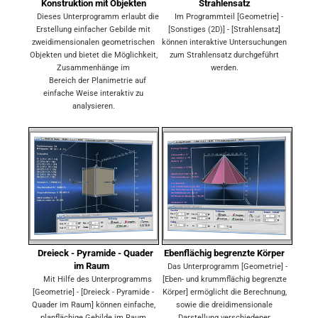
Konstruktion mit Objekten
Strahlensatz
Dieses Unterprogramm erlaubt die
Im Programmteil [Geometrie] -
Erstellung einfacher Gebilde mit
[Sonstiges (2D)] - [Strahlensatz]
zweidimensionalen geometrischen
können interaktive Untersuchungen
Objekten und bietet die Möglichkeit,
zum Strahlensatz durchgeführt
Zusammenhänge im
werden.
Bereich der Planimetrie auf
einfache Weise interaktiv zu
analysieren.
Dreieck - Pyramide - Quader
Ebenflächig begrenzte Körper
im Raum
Das Unterprogramm [Geometrie] -
Mit Hilfe des Unterprogramms
[Eben- und krummflächig begrenzte
[Geometrie] - [Dreieck - Pyramide -
Körper] ermöglicht die Berechnung,
Quader im Raum] können einfache,
sowie die dreidimensionale
planflächige Gebilde im Raum
Darstellung verschiedener