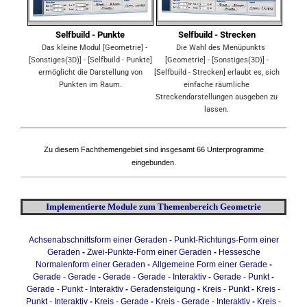
Selfbuild - Punkte
Selfbuild - Strecken
Das kleine Modul [Geometrie] -
Die Wahl des Menüpunkts
[Sonstiges(3D)] - [Selfbuild - Punkte]
[Geometrie] - [Sonstiges(3D)] -
ermöglicht die Darstellung von
[Selfbuild - Strecken] erlaubt es, sich
Punkten im Raum.
einfache räumliche
Streckendarstellungen ausgeben zu
lassen.
Zu diesem Fachthemengebiet sind insgesamt 66 Unterprogramme
eingebunden.
Implementierte Module zum Themenbereich Geometrie
Achsenabschnittsform einer Geraden
-
Punkt-Richtungs-Form einer
Geraden
-
Zwei-Punkte-Form einer Geraden
-
Hessesche
Normalenform einer Geraden
-
Allgemeine Form einer Gerade
-
Gerade - Gerade
-
Gerade - Gerade - Interaktiv
-
Gerade - Punkt
-
Gerade - Punkt - Interaktiv
-
Geradensteigung
-
Kreis - Punkt
-
Kreis -
Punkt - Interaktiv
-
Kreis - Gerade
-
Kreis - Gerade - Interaktiv
-
Kreis -