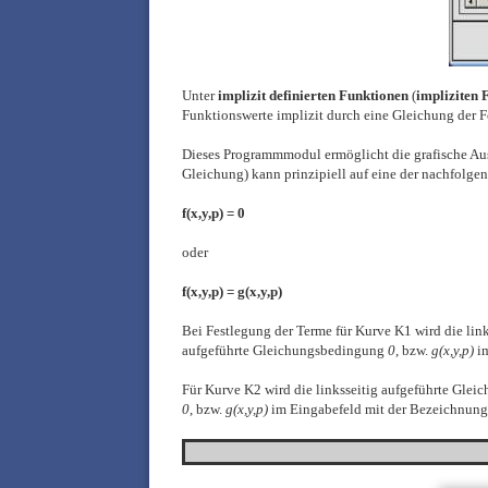
Unter
implizit definierten Funktionen
(
impliziten 
Funktionswerte implizit durch eine Gleichung der
Dieses Programmmodul ermöglicht die grafische Ausg
Gleichung) kann prinzipiell auf eine der nachfolge
f(x,y,p) = 0
oder
f(x,y,p) = g(x,y,p)
Bei Festlegung der Terme für Kurve K1 wird die li
aufgeführte Gleichungsbedingung
0
, bzw.
g(x,y,p)
im
Für Kurve K2 wird die linksseitig aufgeführte Gle
0
, bzw.
g(x,y,p)
im Eingabefeld mit der Bezeichnun