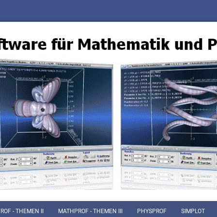
OF - THEMEN II
MATHPROF - THEMEN III
PHYSPROF
SIMPLOT