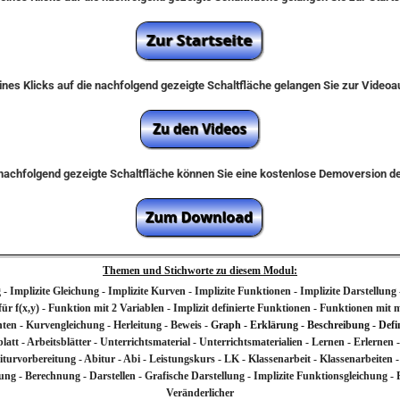
nes Klicks auf die nachfolgend gezeigte Schaltfläche gelangen Sie zur Video
e nachfolgend gezeigte Schaltfläche können Sie eine kostenlose Demoversion 
Themen und Stichworte zu diesem Modul:
g - Implizite Gleichung - Implizite Kurven - Implizite Funktionen - Implizite Darstellu
 für f(x,y) - Funktion mit 2 Variablen - Implizit definierte Funktionen - Funktionen mi
ten - Kurvengleichung - Herleitung - Beweis -
Graph - Erklärung - Beschreibung - Defin
latt - Arbeitsblätter - Unterrichtsmaterial - Unterrichtsmaterialien - Lernen - Erlern
biturvorbereitung - Abitur - Abi - Leistungskurs - LK - Klassenarbeit - Klassenarbeite
lung - Berechnung - Darstellen - Grafische Darstellung - Implizite Funktionsgleichung 
Veränderlicher