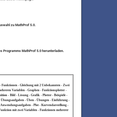
auswahl zu MathProf 5.0.
des Programms MathProf 5.0 herunterladen.
ng - Funktionen - Gleichung mit 2 Unbekannten - Zwei
t mehreren Variablen - Graphen -
Funktionsplotter -
ition -
Bild - Lösung - Grafik
- Plotter - Beispiele -
en - Übungsaufgaben - Üben - Übungen - Einführung -
n - Anwendungsaufgaben - Plot - Kurvendarstellung -
- Funktion mit zwei Variablen - Funktionen mehrerer