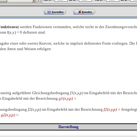
Funktionen
) werden Funktionen verstanden, welche nicht in der Zuordnungsvorschri
 Form
f(x,y) = 0
definiert sind.
abe einer oder zweier Kurven, welche in implizit definierter Form vorliegen. Die 
nden Arten und Weisen erfolgen:
nksseitig aufgeführte Gleichungsbedingung
f1(x,y,p)
im Eingabefeld mit der Bezeic
 Eingabefeld mit der Bezeichnung
g1(x,y,p)
=
.
ichungsbedingung
f2(x,y,p)
im Eingabefeld mit der Bezeichnung
f2(x,y,p) =
festgeleg
g
g2(x,y,p)
=
.
Darstellung