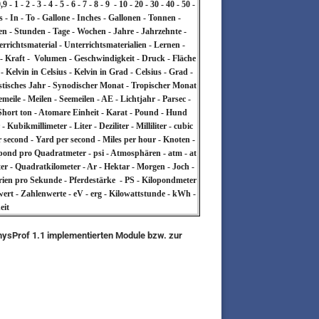
 2 - 3 - 4 - 5 - 6 - 7 - 8 - 9 - 10 - 20 - 30 - 40 - 50 -
es - In - To - Gallone - Inches - Gallonen - Tonnen -
en - Stunden - Tage - Wochen - Jahre - Jahrzehnte -
rrichtsmaterial - Unterrichtsmaterialien - Lernen -
- Kraft - Volumen - Geschwindigkeit - Druck - Fläche
Kelvin in Celsius - Kelvin in Grad - Celsius - Grad -
listisches Jahr - Synodischer Monat - Tropischer Monat
emeile - Meilen - Seemeilen - AE - Lichtjahr - Parsec -
Short ton - Atomare Einheit - Karat - Pound - Hund
bikmillimeter - Liter - Deziliter - Milliliter - cubic
r second - Yard per second - Miles per hour - Knoten -
opond pro Quadratmeter - psi - Atmosphären - atm - at
r - Quadratkilometer - Ar - Hektar - Morgen - Joch -
lorien pro Sekunde - Pferdestärke - PS - Kilopondmeter
wert - Zahlenwerte - eV - erg - Kilowattstunde - kWh -
eit
PhysProf 1.1 implementierten Module bzw. zur