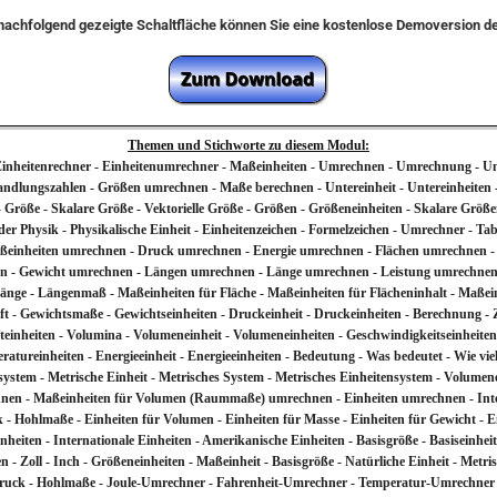
e nachfolgend gezeigte Schaltfläche können Sie eine kostenlose Demoversion 
Themen und Stichworte zu diesem Modul:
- Einheitenrechner - Einheitenumrechner - Maßeinheiten - Umrechnen - Umrechnung 
ungszahlen - Größen umrechnen - Maße berechnen - Untereinheit - Untereinheiten - Ü
 Größe - Skalare Größe - Vektorielle Größe - Größen - Größeneinheiten - Skalare Grö
der Physik - Physikalische Einheit - Einheitenzeichen - Formelzeichen - Umrechner - Ta
Maßeinheiten umrechnen - Druck umrechnen - Energie umrechnen - Flächen umrechnen 
n - Gewicht umrechnen - Längen umrechnen - Länge umrechnen - Leistung umrechne
änge - Längenmaß - Maßeinheiten für Fläche - Maßeinheiten für Flächeninhalt - Maßei
t - Gewichtsmaße - Gewichtseinheiten - Druckeinheit - Druckeinheiten - Berechnung - Ze
teinheiten - Volumina - Volumeneinheit - Volumeneinheiten - Geschwindigkeitseinheiten 
atureinheiten - Energieeinheit - Energieeinheiten - Bedeutung - Was bedeutet - Wie viel 
stem - Metrische Einheit - Metrisches System - Metrisches Einheitensystem - Volume
hnen - Maßeinheiten für Volumen (Raummaße) umrechnen - Einheiten umrechnen - Inter
 Hohlmaße - Einheiten für Volumen - Einheiten für Masse - Einheiten für Gewicht - Ein
nheiten - Internationale Einheiten - Amerikanische Einheiten - Basisgröße - Basiseinheit 
ten - Zoll - Inch - Größeneinheiten - Maßeinheit - Basisgröße - Natürliche Einheit - Metr
für Druck - Hohlmaße - Joule-Umrechner - Fahrenheit-Umrechner - Temperatur-Umrechne