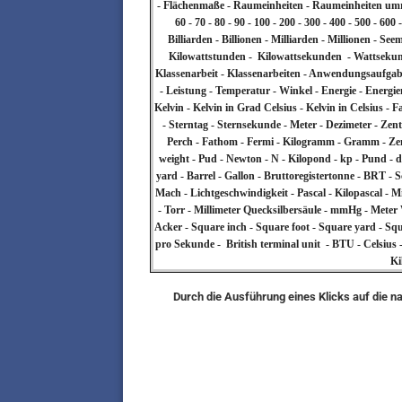
- Flächenmaße - Raumeinheiten - Raumeinheiten umrechnen 
60 - 70 - 80 - 90 - 100 - 200 - 300 - 400 - 500 - 60
Billiarden - Billionen - Milliarden - Millionen - 
Kilowattstunden - Kilowattsekunden - Wattsekunden 
Klassenarbeit - Klassenarbeiten - Anwendungsaufgabe
- Leistung - Temperatur - Winkel - Energie - Energie
Kelvin - Kelvin in Grad Celsius - Kelvin in Celsius -
- Sterntag - Sternsekunde - Meter - Dezimeter - Zentim
Perch - Fathom - Fermi - Kilogramm - Gramm - Zent
weight - Pud - Newton - N - Kilopond - kp - Pund - dy
yard - Barrel - Gallon - Bruttoregistertonne - BRT - 
Mach - Lichtgeschwindigkeit - Pascal - Kilopascal - 
- Torr - Millimeter Quecksilbersäule - mmHg - Meter
Acker - Square inch - Square foot - Square yard - Squ
pro Sekunde - British terminal unit - BTU - Celsius -
Ki
Durch die Ausführung eines Klicks auf die n