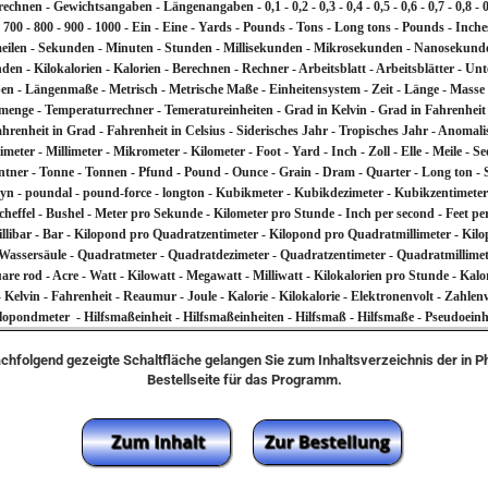
- Gewichtsangaben - Längenangaben - 0,1 - 0,2 - 0,3 - 0,4 - 0,5 - 0,6 - 0,7 - 0,8 - 0,9 - 1 -
0 - 700 - 800 - 900 - 1000 - Ein - Eine - Yards - Pounds - Tons - Long tons - Pounds - Inch
Seemeilen - Sekunden - Minuten - Stunden - Millisekunden - Mikrosekunden - Nanosekund
- Kilokalorien - Kalorien - Berechnen - Rechner - Arbeitsblatt - Arbeitsblätter - Unte
n - Längenmaße - Metrisch - Metrische Maße - Einheitensystem - Zeit - Länge - Masse 
menge - Temperaturrechner - Temeratureinheiten - Grad in Kelvin - Grad in Fahrenheit - 
 Fahrenheit in Grad - Fahrenheit in Celsius - Siderisches Jahr - Tropisches Jahr - Anoma
eter - Millimeter - Mikrometer - Kilometer - Foot - Yard - Inch - Zoll - Elle - Meile - Se
ner - Tonne - Tonnen - Pfund - Pound - Ounce - Grain - Dram - Quarter - Long ton - 
n - poundal - pound-force - longton - Kubikmeter - Kubikdezimeter - Kubikzentimeter - Ku
Scheffel - Bushel - Meter pro Sekunde - Kilometer pro Stunde - Inch per second - Feet pe
Millibar - Bar - Kilopond pro Quadratzentimeter - Kilopond pro Quadratmillimeter - Kil
 Wassersäule - Quadratmeter - Quadratdezimeter - Quadratzentimeter - Quadratmillimete
are rod - Acre - Watt - Kilowatt - Megawatt - Milliwatt - Kilokalorien pro Stunde - Ka
 Kelvin - Fahrenheit - Reaumur - Joule - Kalorie - Kilokalorie - Elektronenvolt - Zahlen
lopondmeter - Hilfsmaßeinheit - Hilfsmaßeinheiten - Hilfsmaß - Hilfsmaße - Pseudoeinh
achfolgend gezeigte Schaltfläche gelangen Sie zum Inhaltsverzeichnis der in 
Bestellseite für das Programm.