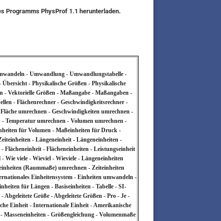
des Programms PhysProf 1.1 herunterladen.
- Umwandeln - Umwandlung - Umwandlungstabelle -
bersicht - Physikalische Größen - Physikalische
ßen - Vektorielle Größen - Maßangabe - Maßangaben -
bellen - Flächenrechner - Geschwindigkeitsrechner -
- Fläche umrechnen - Geschwindigkeiten umrechnen -
n - Temperatur umrechnen - Volumen umrechnen -
nheiten für Volumen - Maßeinheiten für Druck -
iteinheiten - Längeneinheit - Längeneinheiten -
- Flächeneinheit - Flächeneinheiten - Leistungseinheit
- Wie viele - Wieviel - Wieviele - Längeneinheiten
neinheiten (Raummaße) umrechnen - Zeiteinheiten
nationales Einheitensystem - Einheiten umwandeln -
heiten für Längen - Basiseinheiten - Tabelle - SI-
- Abgeleitete Größe - Abgeleitete Größen - Pro - Je -
ische Einheit - Internationale Einheit - Amerikanische
r - Masseneinheiten - Größengleichung - Volumenmaße