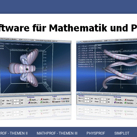
OF - THEMEN II
MATHPROF - THEMEN III
PHYSPROF
SIMPLOT