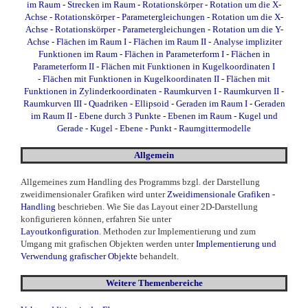
im Raum
-
Strecken im Raum
-
Rotationskörper - Rotation um die X-
Achse
-
Rotationskörper - Parametergleichungen - Rotation um die X-
Achse
-
Rotationskörper - Parametergleichungen - Rotation um die Y-
Achse
-
Flächen im Raum I
-
Flächen im Raum II
-
Analyse impliziter
Funktionen im Raum
-
Flächen in Parameterform I
-
Flächen in
Parameterform II
-
Flächen mit Funktionen in Kugelkoordinaten I
-
Flächen mit Funktionen in Kugelkoordinaten II
-
Flächen mit
Funktionen in Zylinderkoordinaten
-
Raumkurven I
-
Raumkurven II
-
Raumkurven III
-
Quadriken - Ellipsoid
-
Geraden im Raum I
-
Geraden
im Raum II
-
Ebene durch 3 Punkte
-
Ebenen im Raum
-
Kugel und
Gerade
-
Kugel - Ebene - Punkt
-
Raumgittermodelle
Allgemein
Allgemeines zum Handling des Programms bzgl. der Darstellung
zweidimensionaler Grafiken wird unter
Zweidimensionale Grafiken -
Handling
beschrieben. Wie Sie das Layout einer 2D-Darstellung
konfigurieren können, erfahren Sie unter
Layoutkonfiguration
. Methoden zur Implementierung und zum
Umgang mit grafischen Objekten werden unter
Implementierung und
Verwendung grafischer Objekte
behandelt.
Weitere Themenbereiche