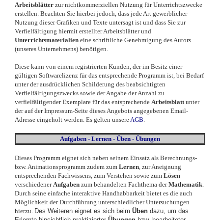
Arbeitsblätter
zur nichtkommerziellen Nutzung für Unterrichtszwecke
erstellen. Beachten Sie hierbei jedoch, dass jede Art gewerblicher
Nutzung dieser Grafiken und Texte untersagt ist und dass Sie zur
Verfielfältigung hiermit erstellter Arbeitsblätter und
Unterrichtsmaterialien
eine schriftliche Genehmigung des Autors
(unseres Unternehmens) benötigen.
Diese kann von einem registrierten Kunden, der im Besitz einer
gültigen Softwarelizenz für das entsprechende Programm ist, bei Bedarf
unter der ausdrücklichen Schilderung des beabsichtigten
Verfielfältigungszwecks sowie der Angabe der Anzahl zu
verfielfältigender Exemplare für das entsprechende
Arbeitsblatt
unter
der auf der Impressum-Seite dieses Angebots angegebenen Email-
Adresse eingeholt werden. Es gelten unsere
AGB
.
Aufgaben - Lernen - Üben - Übungen
Dieses Programm eignet sich neben seinem Einsatz als Berechnungs-
bzw. Animationsprogramm zudem zum
Lernen
, zur Aneignung
entsprechenden Fachwissens, zum Verstehen sowie zum
Lösen
verschiedener
Aufgaben
zum behandelten Fachthema der
Mathematik
.
Durch seine einfache interaktive Handhabbarkeit bietet es die auch
Möglichkeit der Durchführung unterschiedlicher Untersuchungen
hierzu.
Des Weiteren eignet es sich beim
Üben
dazu, um das
Erlernte hinsichtlich praktizierter
Übungen
bzw. bearbeiteter