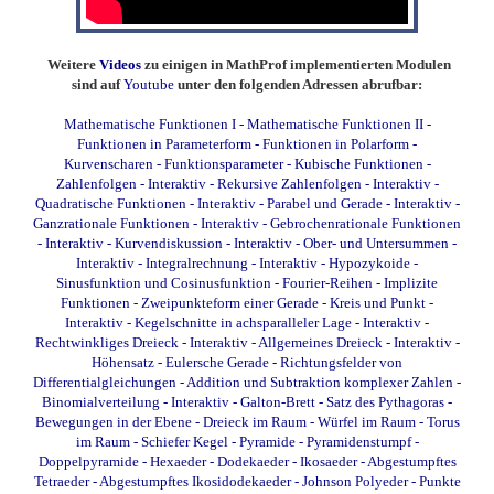
Weitere
Videos
zu einigen in MathProf implementierten Modulen
sind auf
Youtube
unter den folgenden Adressen abrufbar:
Mathematische Funktionen I
-
Mathematische Funktionen II
-
Funktionen in Parameterform
-
Funktionen in Polarform
-
Kurvenscharen
-
Funktionsparameter
-
Kubische Funktionen
-
Zahlenfolgen - Interaktiv
-
Rekursive Zahlenfolgen - Interaktiv
-
Quadratische Funktionen - Interaktiv
-
Parabel und Gerade - Interaktiv
-
Ganzrationale Funktionen - Interaktiv
-
Gebrochenrationale Funktionen
- Interaktiv
-
Kurvendiskussion - Interaktiv
-
Ober- und Untersummen -
Interaktiv
-
Integralrechnung - Interaktiv
-
Hypozykoide
-
Sinusfunktion und Cosinusfunktion
-
Fourier-Reihen
-
Implizite
Funktionen
-
Zweipunkteform einer Gerade
-
Kreis und Punkt -
Interaktiv
-
Kegelschnitte in achsparalleler Lage - Interaktiv
-
Rechtwinkliges Dreieck - Interaktiv
-
Allgemeines Dreieck - Interaktiv
-
Höhensatz
-
Eulersche Gerade
-
Richtungsfelder von
Differentialgleichungen
-
Addition und Subtraktion komplexer Zahlen
-
Binomialverteilung - Interaktiv
-
Galton-Brett
-
Satz des Pythagoras
-
Bewegungen in der Ebene
-
Dreieck im Raum
-
Würfel im Raum
-
Torus
im Raum
-
Schiefer Kegel
-
Pyramide
-
Pyramidenstumpf
-
Doppelpyramide
-
Hexaeder
-
Dodekaeder
-
Ikosaeder
-
Abgestumpftes
Tetraeder
-
Abgestumpftes Ikosidodekaeder
-
Johnson Polyeder
-
Punkte