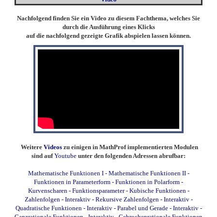
Nachfolgend finden Sie ein Video zu diesem Fachthema, welches Sie
durch die Ausführung eines Klicks
auf die nachfolgend gezeigte Grafik abspielen lassen können.
Weitere
Videos
zu einigen in MathProf implementierten Modulen
sind auf
Youtube
unter den folgenden Adressen abrufbar:
Mathematische Funktionen I
-
Mathematische Funktionen II
-
Funktionen in Parameterform
-
Funktionen in Polarform
-
Kurvenscharen
-
Funktionsparameter
-
Kubische Funktionen
-
Zahlenfolgen - Interaktiv
-
Rekursive Zahlenfolgen - Interaktiv
-
Quadratische Funktionen - Interaktiv
-
Parabel und Gerade - Interaktiv
-
Ganzrationale Funktionen - Interaktiv
-
Gebrochenrationale Funktionen