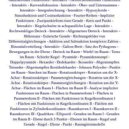
- Interaktiv
-
Kurvendiskussion - Interaktiv
-
Ober- und Untersummen -
Interaktiv
-
Integralrechnung - Interaktiv
-
Hypozykoide
-
Sinusfunktion und Cosinusfunktion
-
Fourier-Reihen
-
Implizite
Funktionen
-
Zweipunkteform einer Gerade
-
Kreis und Punkt -
Interaktiv
-
Kegelschnitte in achsparalleler Lage - Interaktiv
-
Rechtwinkliges Dreieck - Interaktiv
-
Allgemeines Dreieck - Interaktiv
-
Höhensatz
-
Eulersche Gerade
-
Richtungsfelder von
Differentialgleichungen
-
Addition und Subtraktion komplexer Zahlen
-
Binomialverteilung - Interaktiv
-
Galton-Brett
-
Satz des Pythagoras
-
Bewegungen in der Ebene
-
Dreieck im Raum
-
Würfel im Raum
-
Torus
im Raum
-
Schiefer Kegel
-
Pyramide
-
Pyramidenstumpf
-
Doppelpyramide
-
Hexaeder
-
Dodekaeder
-
Ikosaeder
-
Abgestumpftes
Tetraeder
-
Abgestumpftes Ikosidodekaeder
-
Johnson Polyeder
-
Punkte
im Raum
-
Strecken im Raum
-
Rotationskörper - Rotation um die X-
Achse
-
Rotationskörper - Parametergleichungen - Rotation um die X-
Achse
-
Rotationskörper - Parametergleichungen - Rotation um die Y-
Achse
-
Flächen im Raum I
-
Flächen im Raum II
-
Analyse impliziter
Funktionen im Raum
-
Flächen in Parameterform I
-
Flächen in
Parameterform II
-
Flächen mit Funktionen in Kugelkoordinaten I
-
Flächen mit Funktionen in Kugelkoordinaten II
-
Flächen mit
Funktionen in Zylinderkoordinaten
-
Raumkurven I
-
Raumkurven II
-
Raumkurven III
-
Quadriken - Ellipsoid
-
Geraden im Raum I
-
Geraden
im Raum II
-
Ebene durch 3 Punkte
-
Ebenen im Raum
-
Kugel und
Gerade
-
Kugel - Ebene - Punkt
-
Raumgittermodelle