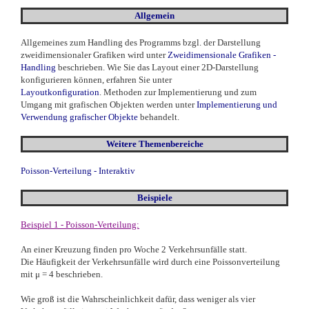
Allgemein
Allgemeines zum Handling des Programms bzgl. der Darstellung
zweidimensionaler Grafiken wird unter
Zweidimensionale Grafiken -
Handling
beschrieben. Wie Sie das Layout einer 2D-Darstellung
konfigurieren können, erfahren Sie unter
Layoutkonfiguration
. Methoden zur Implementierung und zum
Umgang mit grafischen Objekten werden unter
Implementierung und
Verwendung grafischer Objekte
behandelt.
Weitere Themenbereiche
Poisson-Verteilung - Interaktiv
Beispiele
Beispiel 1 - Poisson-Verteilung:
An einer Kreuzung finden pro Woche 2 Verkehrsunfälle statt.
Die Häufigkeit der Verkehrsunfälle wird durch eine Poissonverteilung
mit
μ
= 4 beschrieben.
Wie groß ist die Wahrscheinlichkeit dafür, dass weniger als vier