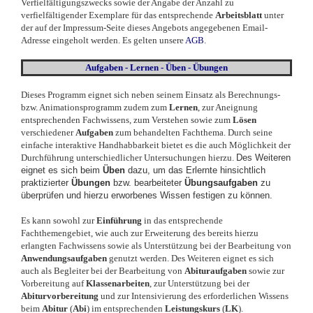
Verfielfältigungszwecks sowie der Angabe der Anzahl zu
verfielfältigender Exemplare für das entsprechende
Arbeitsblatt
unter
der auf der Impressum-Seite dieses Angebots angegebenen Email-
Adresse eingeholt werden. Es gelten unsere
AGB
.
Aufgaben - Lernen - Üben - Übungen
Dieses Programm eignet sich neben seinem Einsatz als Berechnungs-
bzw. Animationsprogramm zudem zum
Lernen
, zur Aneignung
entsprechenden Fachwissens, zum Verstehen sowie zum
Lösen
verschiedener
Aufgaben
zum behandelten Fachthema. Durch seine
einfache interaktive Handhabbarkeit bietet es die auch Möglichkeit der
Durchführung unterschiedlicher Untersuchungen hierzu.
Des Weiteren
eignet es sich beim
Üben
dazu, um das Erlernte hinsichtlich
praktizierter
Übungen
bzw. bearbeiteter
Übungsaufgaben
zu
überprüfen und hierzu erworbenes Wissen festigen zu können.
Es kann sowohl zur
Einführung
in das entsprechende
Fachthemengebiet, wie auch zur Erweiterung des bereits hierzu
erlangten Fachwissens sowie als Unterstützung bei der Bearbeitung von
Anwendungsaufgaben
genutzt werden. Des Weiteren eignet es sich
auch als Begleiter bei der Bearbeitung von
Abituraufgaben
sowie zur
Vorbereitung auf
Klassenarbeiten
, zur Unterstützung bei der
Abiturvorbereitung
und zur Intensivierung des erforderlichen Wissens
beim
Abitur
(
Abi
)
im entsprechenden
Leistungskurs
(
LK
).