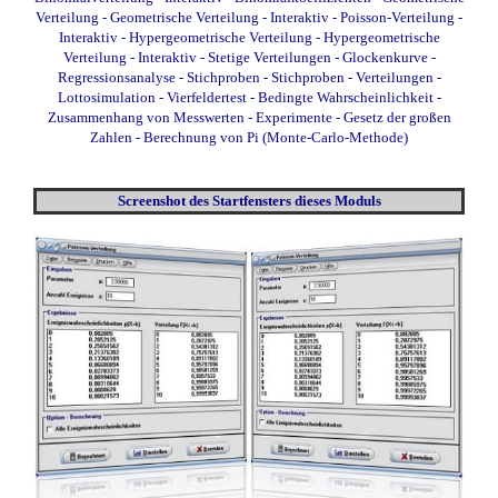
Verteilung
- Geometrische Verteilung - Interaktiv
-
Poisson-Verteilung -
Interaktiv
- Hypergeometrische Verteilung
- Hypergeometrische
Verteilung - Interaktiv
- Stetige Verteilungen
- Glockenkurve
-
Regressionsanalyse
- Stichproben
- Stichproben - Verteilungen
-
Lottosimulation
- Vierfeldertest
- Bedingte Wahrscheinlichkeit
-
Zusammenhang von Messwerten
- Experimente
- Gesetz der großen
Zahlen
- Berechnung von Pi (Monte-Carlo-Methode)
Screenshot des Startfensters dieses Moduls