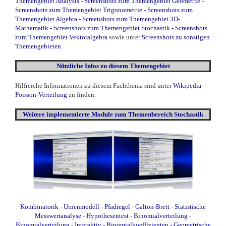
Themengebiet Analysis
-
Screenshots zum Themengebiet Geometrie
-
Screenshots zum Themengebiet Trigonometrie
-
Screenshots zum
Themengebiet Algebra
-
Screenshots zum Themengebiet 3D-
Mathematik
-
Screenshots zum Themengebiet Stochastik
-
Screenshots
zum Themengebiet Vektoralgebra
sowie unter
Screenshots zu sonstigen
Themengebieten
.
Nützliche Infos zu diesem Themengebiet
Hilfreiche Informationen zu diesem Fachthema sind unter
Wikipedia -
Poisson-Verteilung
zu finden.
Weitere
implementierte
Module zum Themenbereich Stochastik
Kombinatorik
- Urnenmodell
- Pfadregel
- Galton-Brett
- Statistische
Messwertanalyse
- Hypothesentest
- Binomialverteilung
-
Binomialverteilung - Interaktiv
- Binomialkoeffizienten
- Geometrische