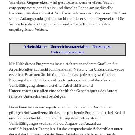
Von einem
Gegenvektor
wird gesprochen, wenn er einem Vektor
entgegengesetzt gerichtet ist und dieselbe Länge sowie dieselbe
Richtung wie dieser besitzt. Wird beispielsweise ein Vektor um 180" um
seinen Anfangspunkt gedreht, so bildet dieser seinen Gegenvektor. Die
Vorzeichen dieses Gegenvektors sind umgekehrt zu denen des
ursprünglichen Vektors.
Arbeitsblätter - Unterrichtsmaterialien - Nutzung zu
Unterrichtszwecken
Mit Hilfe dieses Programms lassen sich unter anderem Grafiken für
Arbeitsblätter
zur nichtkommerziellen Nutzung für Unterrichtszwecke
erstellen. Beachten Sie hierbei jedoch, dass jede Art gewerblicher
Nutzung dieser Grafiken und Texte untersagt ist und dass Sie zur
Verfielfältigung hiermit erstellter Arbeitsblätter und
Unterrichtsmaterialien
eine schriftliche Genehmigung des Autors
(unseres Unternehmens) benötigen.
Diese kann von einem registrierten Kunden, der im Besitz einer
gültigen Softwarelizenz für das entsprechende Programm ist, bei Bedarf
unter der ausdrücklichen Schilderung des beabsichtigten
Verfielfältigungszwecks sowie der Angabe der Anzahl zu
verfielfältigender Exemplare für das entsprechende
Arbeitsblatt
unter
der auf der Impressum-Seite dieses Angebots angegebenen Email-