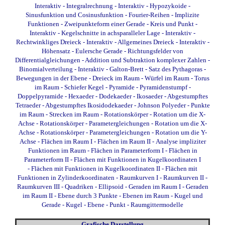
Interaktiv
-
Integralrechnung - Interaktiv
-
Hypozykoide
-
Sinusfunktion und Cosinusfunktion
-
Fourier-Reihen
-
Implizite
Funktionen
-
Zweipunkteform einer Gerade
-
Kreis und Punkt -
Interaktiv
-
Kegelschnitte in achsparalleler Lage - Interaktiv
-
Rechtwinkliges Dreieck - Interaktiv
-
Allgemeines Dreieck - Interaktiv
-
Höhensatz
-
Eulersche Gerade
-
Richtungsfelder von
Differentialgleichungen
-
Addition und Subtraktion komplexer Zahlen
-
Binomialverteilung - Interaktiv
-
Galton-Brett
-
Satz des Pythagoras
-
Bewegungen in der Ebene
-
Dreieck im Raum
-
Würfel im Raum
-
Torus
im Raum
-
Schiefer Kegel
-
Pyramide
-
Pyramidenstumpf
-
Doppelpyramide
-
Hexaeder
-
Dodekaeder
-
Ikosaeder
-
Abgestumpftes
Tetraeder
-
Abgestumpftes Ikosidodekaeder
-
Johnson Polyeder
-
Punkte
im Raum
-
Strecken im Raum
-
Rotationskörper - Rotation um die X-
Achse
-
Rotationskörper - Parametergleichungen - Rotation um die X-
Achse
-
Rotationskörper - Parametergleichungen - Rotation um die Y-
Achse
-
Flächen im Raum I
-
Flächen im Raum II
-
Analyse impliziter
Funktionen im Raum
-
Flächen in Parameterform I
-
Flächen in
Parameterform II
-
Flächen mit Funktionen in Kugelkoordinaten I
-
Flächen mit Funktionen in Kugelkoordinaten II
-
Flächen mit
Funktionen in Zylinderkoordinaten
-
Raumkurven I
-
Raumkurven II
-
Raumkurven III
-
Quadriken - Ellipsoid
-
Geraden im Raum I
-
Geraden
im Raum II
-
Ebene durch 3 Punkte
-
Ebenen im Raum
-
Kugel und
Gerade
-
Kugel - Ebene - Punkt
-
Raumgittermodelle
Grafische
Darstellung