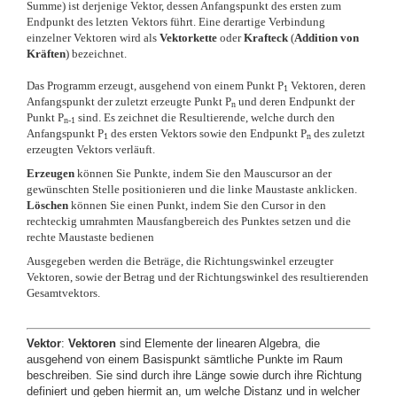
Summe) ist derjenige Vektor, dessen Anfangspunkt des ersten zum
Endpunkt des letzten Vektors führt. Eine derartige Verbindung
einzelner Vektoren wird als
Vektorkette
oder
Krafteck
(
Addition von
Kräften
) bezeichnet.
Das Programm erzeugt, ausgehend von einem Punkt P
Vektoren, deren
1
Anfangspunkt der zuletzt erzeugte Punkt P
und deren Endpunkt der
n
Punkt P
sind. Es zeichnet die Resultierende, welche durch den
n-1
Anfangspunkt P
des ersten Vektors sowie den Endpunkt P
des zuletzt
1
n
erzeugten Vektors verläuft.
Erzeugen
können Sie Punkte, indem Sie den Mauscursor an der
gewünschten Stelle positionieren und die linke Maustaste anklicken.
Löschen
können Sie einen Punkt, indem Sie den Cursor in den
rechteckig umrahmten Mausfangbereich des Punktes setzen und die
rechte Maustaste bedienen
Ausgegeben werden die Beträge, die Richtungswinkel erzeugter
Vektoren, sowie der Betrag und der Richtungswinkel des resultierenden
Gesamtvektors.
Vektor
:
Vektoren
sind Elemente der linearen Algebra, die
ausgehend von einem Basispunkt sämtliche Punkte im Raum
beschreiben. Sie sind durch ihre Länge sowie durch ihre Richtung
definiert und geben hiermit an, um welche Distanz und in welcher