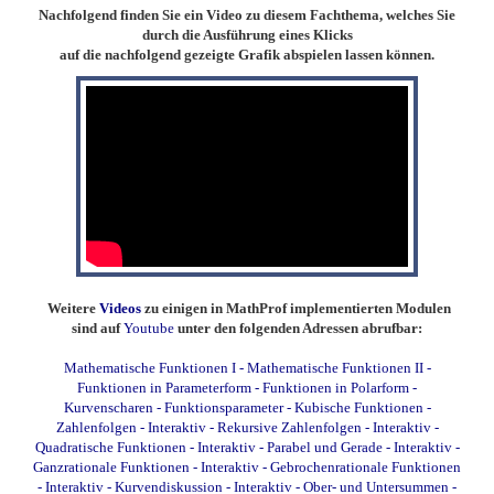
Nachfolgend finden Sie ein Video zu diesem Fachthema, welches Sie
durch die Ausführung eines Klicks
auf die nachfolgend gezeigte Grafik abspielen lassen können.
Weitere
Videos
zu einigen in MathProf implementierten Modulen
sind auf
Youtube
unter den folgenden Adressen abrufbar:
Mathematische Funktionen I
-
Mathematische Funktionen II
-
Funktionen in Parameterform
-
Funktionen in Polarform
-
Kurvenscharen
-
Funktionsparameter
-
Kubische Funktionen
-
Zahlenfolgen - Interaktiv
-
Rekursive Zahlenfolgen - Interaktiv
-
Quadratische Funktionen - Interaktiv
-
Parabel und Gerade - Interaktiv
-
Ganzrationale Funktionen - Interaktiv
-
Gebrochenrationale Funktionen
- Interaktiv
-
Kurvendiskussion - Interaktiv
-
Ober- und Untersummen -