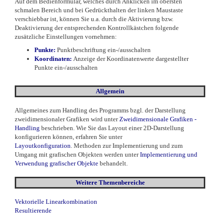
Auf dem Bedienformular, welches durch Anklicken im obersten
schmalen Bereich und bei Gedrückthalten der linken Maustaste
verschiebbar ist, können Sie u.a. durch die Aktivierung bzw.
Deaktivierung der entsprechenden Kontrollkästchen folgende
zusätzliche Einstellungen vornehmen:
Punkte:
Punktbeschriftung ein-/ausschalten
Koordinaten:
Anzeige der Koordinatenwerte dargestellter
Punkte ein-/ausschalten
Allgemein
Allgemeines zum Handling des Programms bzgl. der Darstellung
zweidimensionaler Grafiken wird unter
Zweidimensionale Grafiken -
Handling
beschrieben. Wie Sie das Layout einer 2D-Darstellung
konfigurieren können, erfahren Sie unter
Layoutkonfiguration
. Methoden zur Implementierung und zum
Umgang mit grafischen Objekten werden unter
Implementierung und
Verwendung grafischer Objekte
behandelt.
Weitere Themenbereiche
Vektorielle Linearkombination
Resultierende