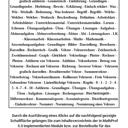
grafisch addieren - Geometrisch - Einführung - Grundlagen -
Grundlegendes - Herleitung - Beweis - Erklärung - Einfach erklärt - Was -
Wie - Weshalb - Bedeutung - Was bedeutet - Begriff - Begriffe - Welche -
Welcher - Welches - Wodurch - Beschreibung - Definition - Arbeitsblatt -
Arbeitsblätter - Unterrichtsmaterial - Unterrichtsmaterialien - Lernen -
Erlernen - Übungsaufgaben - Üben - Übungen - Lösungen - Aufgaben -
Abituraufgaben - Abiturvorbereitung - Abitur - Abi - Leistungskurs - LK
- Klassenarbeit - Klassenarbeiten - Mathe - Mathematik -
Anwendungsaufgaben - Grundlagen - Bilder - Darstellung - Berechnen -
Darstellen - Rechnerisch - Grafik - Vektor - Vektorrechner - Zeichnerisch -
Zweidimensional - Graph - Gleichheit - Vektorlänge - Plotter - Rechner -
Plotten - Addieren von Vektoren - Addition - Vektorketten - Betrag von
Vektoren - Rechnen mit Vektoren - Richtung - Inverser Vektor - Vektoren
grafisch darstellen - Resultierender Vektor - Summenvektor -
Vektorbetrag - Vektorkoordinaten - Kollineare Vektoren - Freie Vektoren -
Gebundene Vektoren - Linienflüchtige Vektoren - Regeln - 0 - 1 - 2 - 3 - 4 -
5 - 6 -7 - 8 - 10 - Addieren - Grundlagen - Übungen - Übungsaufgaben -
Üben - Aufgaben - Lösungen - Rechengesetze -
Rechenregeln -
Differenzvektor - Kommutativgesetz - Assoziativgesetz - Distributivgesetze
- Einheitsvektor - Normiert - Normierung - Normierung eines Vektors
Durch die Ausführung eines Klicks auf die nachfolgend gezeigte
Schaltfläche gelangen Sie zum Inhaltsverzeichnis der in MathProf
5.0 implementierten Module bzw. zur Bestellseite für das