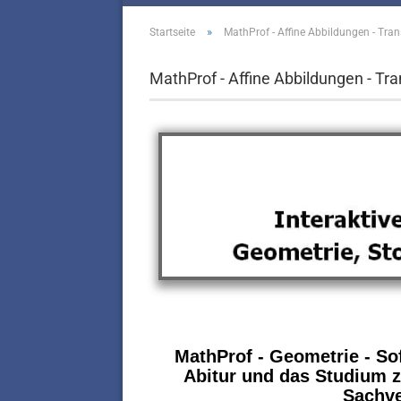
»
Startseite
MathProf - Affine Abbildungen - Tra
MathProf - Affine Abbildungen - Tr
MathProf - Geometrie - Sof
Abitur und das Studium z
Sachve