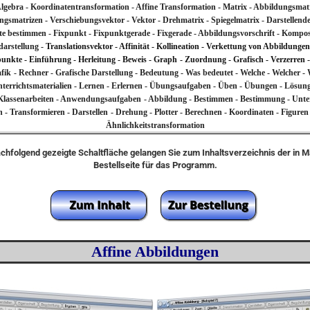
Algebra - Koordinatentransformation - Affine Transformation - Matrix - Abbildungsmatr
ngsmatrizen - Verschiebungsvektor - Vektor - Drehmatrix - Spiegelmatrix - Darstellende
e bestimmen - Fixpunkt - Fixpunktgerade - Fixgerade - Abbildungsvorschrift - Kompo
darstellung -
Translationsvektor - Affinität - Kollineation - Verkettung von Abbildunge
dpunkte - Einführung - Herleitung - Beweis - Graph
- Zuordnung - Grafisch - Verzerren 
afik
- Rechner - Grafische Darstellung - Bedeutung - Was bedeutet - Welche - Welcher - 
- Unterrichtsmaterialien - Lernen - Erlernen - Übungsaufgaben - Üben - Übungen - Lösu
 - Klassenarbeiten - Anwendungsaufgaben
- Abbildung - Bestimmen - Bestimmung - Unt
n - Transformieren - Darstellen
- Drehung - Plotter - Berechnen - Koordinaten -
Figuren 
Ähnlichkeitstransformation
achfolgend gezeigte Schaltfläche gelangen Sie zum Inhaltsverzeichnis der in 
Bestellseite für das Programm.
Affine Abbildungen