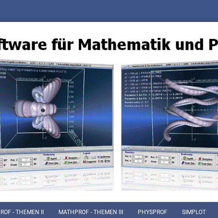
OF - THEMEN II
MATHPROF - THEMEN III
PHYSPROF
SIMPLOT