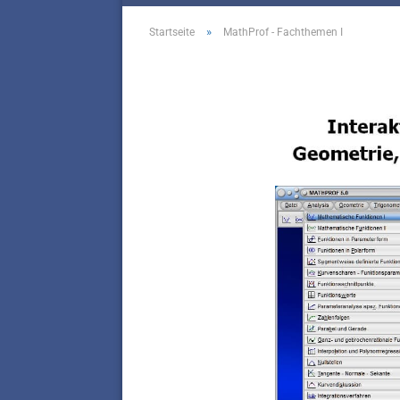
»
Startseite
MathProf - Fachthemen I