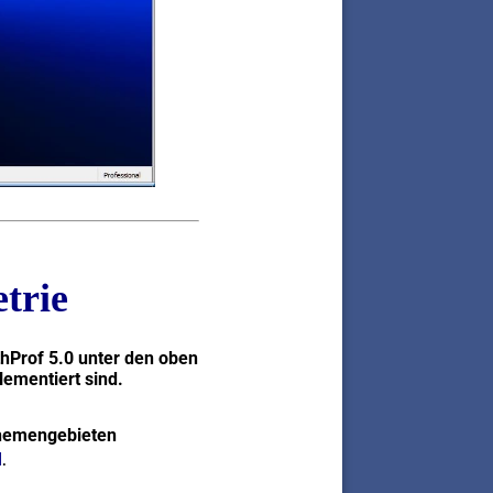
trie
thProf 5.0 unter den oben
lementiert sind.
Themengebieten
I
.