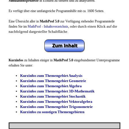
Simulationsprozesse
in Echtzeit zu steuern und zu analysieren.
Es verfügt über eine umfangreiche Programmhilfe mit ca. 1600 Seiten.
Eine Übersicht aller in
MathProf 5.0
zur Verfügung stehender Programmteile
, oder durch einen Klick auf die
finden Sie im
MathProf - Inhaltsverzeichnis
nachfolgend dargestellte Schaltfläche.
Kurzinfos
zu Inhalten einiger in
MathProf 5.0
eingebundnener Unterprogramme
erhalten Sie unter:
Kurzinfos zum Themengebiet Analysis
Kurzinfos zum Themengebiet Geometrie
Kurzinfos zum Themengebiet Algebra
Kurzinfos zum Themengebiet 3D-Mathematik
Kurzinfos zum Themengebiet Stochastik
Kurzinfos zum Themengebiet Vektoralgebra
Kurzinfos zum Themengebiet Trigonometrie
Kurzinfos zu sonstigen Themengebieten