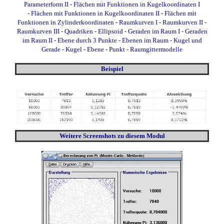
Parameterform II
-
Flächen mit Funktionen in Kugelkoordinaten I
-
Flächen mit Funktionen in Kugelkoordinaten II
-
Flächen mit
Funktionen in Zylinderkoordinaten
-
Raumkurven I
-
Raumkurven II
-
Raumkurven III
-
Quadriken - Ellipsoid
-
Geraden im Raum I
-
Geraden
im Raum II
-
Ebene durch 3 Punkte
-
Ebenen im Raum
-
Kugel und
Gerade
-
Kugel - Ebene - Punkt
-
Raumgittermodelle
Beispiel
Weitere Screenshots
zu diesem Modul