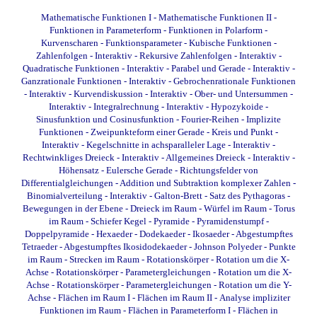
Mathematische Funktionen I
-
Mathematische Funktionen II
-
Funktionen in Parameterform
-
Funktionen in Polarform
-
Kurvenscharen
-
Funktionsparameter
-
Kubische Funktionen
-
Zahlenfolgen - Interaktiv
-
Rekursive Zahlenfolgen - Interaktiv
-
Quadratische Funktionen - Interaktiv
-
Parabel und Gerade - Interaktiv
-
Ganzrationale Funktionen - Interaktiv
-
Gebrochenrationale Funktionen
- Interaktiv
-
Kurvendiskussion - Interaktiv
-
Ober- und Untersummen -
Interaktiv
-
Integralrechnung - Interaktiv
-
Hypozykoide
-
Sinusfunktion und Cosinusfunktion
-
Fourier-Reihen
-
Implizite
Funktionen
-
Zweipunkteform einer Gerade
-
Kreis und Punkt -
Interaktiv
-
Kegelschnitte in achsparalleler Lage - Interaktiv
-
Rechtwinkliges Dreieck - Interaktiv
-
Allgemeines Dreieck - Interaktiv
-
Höhensatz
-
Eulersche Gerade
-
Richtungsfelder von
Differentialgleichungen
-
Addition und Subtraktion komplexer Zahlen
-
Binomialverteilung - Interaktiv
-
Galton-Brett
-
Satz des Pythagoras
-
Bewegungen in der Ebene
-
Dreieck im Raum
-
Würfel im Raum
-
Torus
im Raum
-
Schiefer Kegel
-
Pyramide
-
Pyramidenstumpf
-
Doppelpyramide
-
Hexaeder
-
Dodekaeder
-
Ikosaeder
-
Abgestumpftes
Tetraeder
-
Abgestumpftes Ikosidodekaeder
-
Johnson Polyeder
-
Punkte
im Raum
-
Strecken im Raum
-
Rotationskörper - Rotation um die X-
Achse
-
Rotationskörper - Parametergleichungen - Rotation um die X-
Achse
-
Rotationskörper - Parametergleichungen - Rotation um die Y-
Achse
-
Flächen im Raum I
-
Flächen im Raum II
-
Analyse impliziter
Funktionen im Raum
-
Flächen in Parameterform I
-
Flächen in