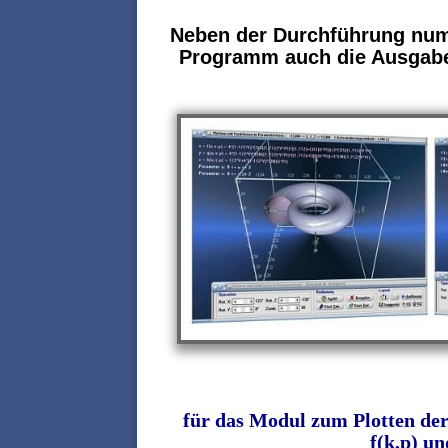
Neben der Durchführung num
Programm auch die Ausgabe 
für das Modul zum Plotten de
f(k,p) u