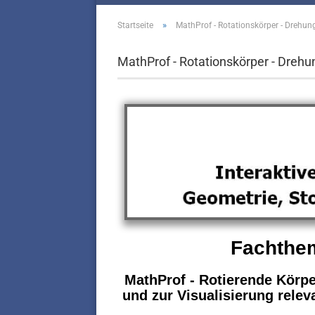
»
Startseite
MathProf - Rotationskörper - Drehun
MathProf - Rotationskörper - Drehu
Fachthem
MathProf - Rotierende Körp
und zur Visualisierung relev