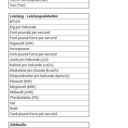
Torr (Torr)
Leistung - Leistungseinheiten
BTU/h
Erg pro Sekunde
Foot-poundal per second
Foot-pound-force per second
Gigawatt (GW)
Horsepower
Inch-pound-force per second
Joule pro Sekunde (J/s)
Kalorie pro Sekunde (cal/s)
Kilokalorie pro Stunde (kcal/h)
Kilopondmeter pro Sekunde (kpm/s))
Kilowatt (KW)
Megawatt (MW)
Milliwatt (mW)
Pferdestärke (PS)
Var
Watt
Yard-pound-force per second
Zählmaße