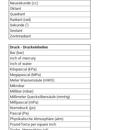
Neusekunde (cc)
Oktant
Quadrant
Radiant (rad)
Sekunde ('')
Sextant
Zentriradiant
Druck - Druckeinheiten
Bar (bar)
Inch of mercury
Inch of water
Kilopascal (kPa)
Megapascal (MPa)
Meter Wassersäule (mWS)
Mikrobar
Millibar (mbar)
Millimeter Quecksilbersäule (mmHg)
Millipascal (mPa)
Normdruck (pn)
Pascal (Pa)
Physikalische Atmosphäre (atm)
Pound force per square inch
Techn. Atmosphäre (at)