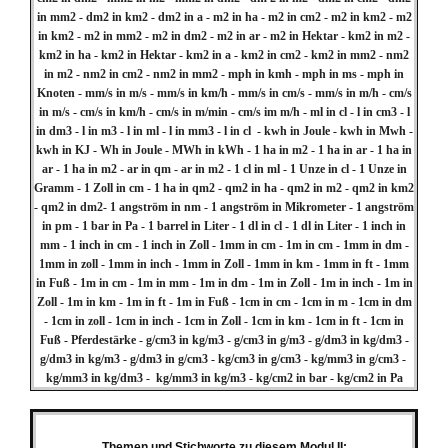
in mm2 - dm2 in km2 - dm2 in a - m2 in ha - m2 in cm2 - m2 in km2 - m2
in km2 - m2 in mm2 - m2 in dm2 - m2 in ar - m2 in Hektar - km2 in m2 -
km2 in ha - km2 in Hektar - km2 in a - km2 in cm2 - km2 in mm2 - nm2
in m2 - nm2 in cm2 - nm2 in mm2 - mph in kmh - mph in ms - mph in
Knoten - mm/s in m/s - mm/s in km/h - mm/s in cm/s - mm/s in m/h - cm/s
in m/s - cm/s in km/h - cm/s in m/min - cm/s im m/h - ml in cl - l in cm3 - l
in dm3 - l in m3 - l in ml - l in mm3 - l in cl - kwh in Joule - kwh in Mwh -
kwh in KJ - Wh in Joule - MWh in kWh - 1 ha in m2 - 1 ha in ar - 1 ha in
ar - 1 ha in m2 - ar in qm - ar in m2 - 1 cl in ml - 1 Unze in cl - 1 Unze in
Gramm - 1 Zoll in cm - 1 ha in qm2 - qm2 in ha - qm2 in m2 - qm2 in km2
- qm2 in dm2- 1 angström in nm - 1 angström in Mikrometer - 1 angström
in pm - 1 bar in Pa - 1 barrel in Liter - 1 dl in cl - 1 dl in Liter - 1 inch in
mm - 1 inch in cm - 1 inch in Zoll - 1mm in cm - 1m in cm - 1mm in dm -
1mm in zoll - 1mm in inch - 1mm in Zoll - 1mm in km - 1mm in ft - 1mm
in Fuß - 1m in cm - 1m in mm - 1m in dm - 1m in Zoll - 1m in inch - 1m in
Zoll - 1m in km - 1m in ft - 1m in Fuß - 1cm in cm - 1cm in m - 1cm in dm
- 1cm in zoll - 1cm in inch - 1cm in Zoll - 1cm in km - 1cm in ft - 1cm in
Fuß - Pferdestärke - g/cm3 in kg/m3 - g/cm3 in g/m3 - g/dm3 in kg/dm3 -
g/dm3 in kg/m3 - g/dm3 in g/cm3 - kg/cm3 in g/cm3 - kg/mm3 in g/cm3 -
kg/mm3 in kg/dm3 - kg/mm3 in kg/m3 - kg/cm2 in bar - kg/cm2 in Pa
Themen und Stichworte zu diesem Modul II: