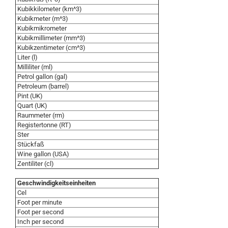
Kubikkilometer (km^3)
Kubikmeter (m^3)
Kubikmikrometer
Kubikmillimeter (mm^3)
Kubikzentimeter (cm^3)
Liter (l)
Milliliter (ml)
Petrol gallon (gal)
Petroleum (barrel)
Pint (UK)
Quart (UK)
Raummeter (rm)
Registertonne (RT)
Ster
Stückfaß
Wine gallon (USA)
Zentiliter (cl)
Geschwindigkeitseinheiten
Cel
Foot per minute
Foot per second
Inch per second