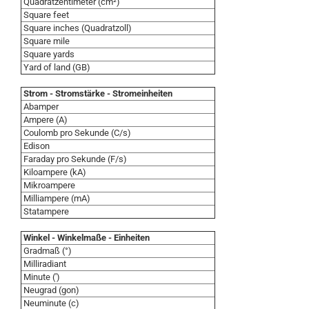
Quadratzentimeter (cm²)
Square feet
Square inches (Quadratzoll)
Square mile
Square yards
Yard of land (GB)
Strom - Stromstärke - Stromeinheiten
Abamper
Ampere (A)
Coulomb pro Sekunde (C/s)
Edison
Faraday pro Sekunde (F/s)
Kiloampere (kA)
Mikroampere
Milliampere (mA)
Statampere
Winkel - Winkelmaße - Einheiten
Gradmaß (°)
Milliradiant
Minute (')
Neugrad (gon)
Neuminute (c)