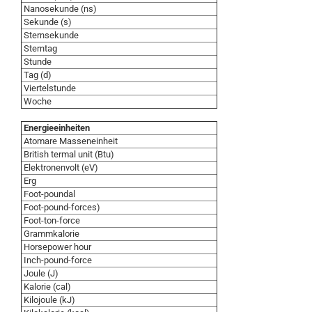
Nanosekunde (ns)
Sekunde (s)
Sternsekunde
Sterntag
Stunde
Tag (d)
Viertelstunde
Woche
Energieeinheiten
Atomare Masseneinheit
British termal unit (Btu)
Elektronenvolt (eV)
Erg
Foot-poundal
Foot-pound-forces)
Foot-ton-force
Grammkalorie
Horsepower hour
Inch-pound-force
Joule (J)
Kalorie (cal)
Kilojoule (kJ)