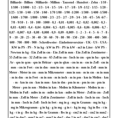
Billiarde - Billion - Milliarde - Million - Tausend - Hundert - Zehn - 1/10 -
1/100 - 1/1000 - 1/2 - 1/3 - 1/4 - 1/5 - 1/6 - 1/7 - 1/8 - 1/9 -1/12 - 1/15 - 1/20 -
1/25 - 1/30 - 1/40 - 1/50 - 1/60 - 1/70 1/80 - 1/90 -1/200 - 1/300 - 1/400 -1/500 -
1/600 - 1/700 - 1/800 - 1/900 - 2/3 - 2/5 - 2/7 - 2/9 - 3/4 - 3/8 - 4/5 - 5/6 -6/7 -
7/8 - 9/10 - 1 - 10 - 100 - 1000 - 0,1 - 0,01 - 0,001 - 0,2 - 0,02 - 0,002 - 0,3 -
0,03 - 0,003 - 0,4 - 0,04 - 0,004 - 0,5 - 0,05 - 0,005 - 0,6 - 0,06 - 0,006 - 0,7 -
0,07 - 0,007 - 0,8 - 0,08 - 0,008 - 0,9 - 0,09 - 0,009 - 1 - 2 - 3 - 4 - 5 - 6 - 7 - 8 -
9 - 10 - 20 - 25 - 30 - 40 - 50 - 60 - 70 - 80 - 90 - 150 - 250 - 300 - 400 - 500 -
600 - 700 - 800 - 900 - Schreibweise - Einheitenvorsätze - UK - US - USA -
KW in PS - PS - N in kg - kW in PS - PS in kW - m3 in Liter - kW PS -
Newton in kg - Ein Zoll in cm - Ein Zoll in mm - Ein Zoll in Zentimeter -
55 Zoll in cm - 32 Zoll in cm - 65 Zoll in cm - Inch in cm - qm in ha - qm in
Ar - qm in qcm - qm in Hektar - qm in qkm - cm in m - cm in Zoll - cm in
mm - cm in Feet - cm in dm - mm in cm - mm in m - mm in Zoll - mm in
Meter - Meter in cm - mm in Mikrometer - mm in nm - m in cm - m in mm
- m in dm - m in Feet - m in nm - m in inch - m in pm - km in Meilen - km
- m - km in cm - km in mm - km in dm - pm in m - pm in cm - pm in
Meter - pm in nm - Meilen in km - Meilen in Kilometer - Meilen in m -
Meilen in Fuß - miles in m - miles in km - miles in Meter - Zoll in cm - Zoll
in mm - Zoll in Meter - Zoll in Zentimeter - Zoll in inch - Inch in cm - Inch
in mm - Inch in Zoll - Inch in feet - mg in g - mg in Gramm - mg in kg -
mg in Mikrogramm - g in kg - g in mg - g in t - kg in mg - kg in lbs - t in
kg - t in g - lbs in kg - lbs in Gramm - lbs in g - cm2 in m2 - cm2 in mm2 -
cm2 in dm2 - mm2 in m2 - mm2 in dm2 - dm 2 in m2 - dm2 in cm2 - dm2