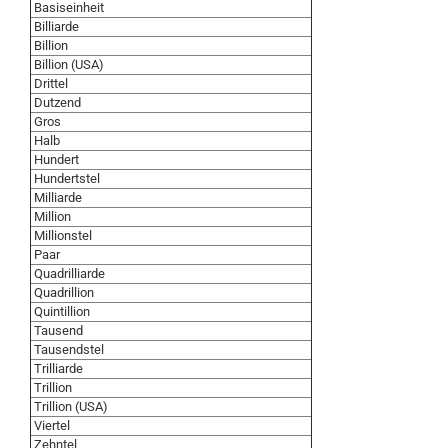
Basiseinheit
Billiarde
Billion
Billion (USA)
Drittel
Dutzend
Gros
Halb
Hundert
Hundertstel
Milliarde
Million
Millionstel
Paar
Quadrilliarde
Quadrillion
Quintillion
Tausend
Tausendstel
Trilliarde
Trillion
Trillion (USA)
Viertel
Zehntel