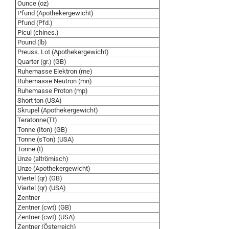
Ounce (oz)
Pfund (Apothekergewicht)
Pfund (Pfd.)
Picul (chines.)
Pound (lb)
Preuss. Lot (Apothekergewicht)
Quarter (gr.) (GB)
Ruhemasse Elektron (me)
Ruhemasse Neutron (mn)
Ruhemasse Proton (mp)
Short ton (USA)
Skrupel (Apothekergewicht)
Teratonne(Tt)
Tonne (Iton) (GB)
Tonne (sTon) (USA)
Tonne (t)
Unze (altrömisch)
Unze (Apothekergewicht)
Viertel (qr) (GB)
Viertel (qr) (USA)
Zentner
Zentner (cwt) (GB)
Zentner (cwt) (USA)
Zentner (Österreich)