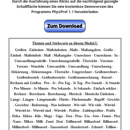
Durch die Ausführung eines Klicks auf die nachfolgend gezeigte
Schaltfläche können Sie eine kostenlose Demoversion des
Programms PhysProf 1.1 herunterladen.
Themen und Stichworte zu diesem Modul I:
Größen - Einheiten - Maßeinheiten - Maße - Maßangaben - Größe -
Einheit - Maßeinheit - Maß - Maßangabe - Umrechner - Umrechnen - In -
Umwandlungstabelle - Umrechnungstabelle - Übersicht - Vorsätze -
Vorsatz - Wandeln - Umwandeln - Umwandlung - Umrechnung -
Abkürzung - Abkürzungen - Übersicht - Umgerechnet - Größenrechner -
Größenbereich - Größenbereiche - Größenumrechnung - Kürzel -
Rechnen mit Größen - Pro - Je - Pro Tag - Je Tag - Pro Stunde - Je Stunde
- Pro Minute - Je Minute - Pro Sekunde - Je Sekunde - Einfach erklärt -
Rechner - Berechnen - Berechnung - Metrisch - Metrische Einheiten -
Länge - Längen - Längenmaße - Fläche - Flächenmaße - Begriff - Gewicht
- Gewichte - Bedeutung - Was bedeutet - Wie viel - Wie viele - Wieviel -
Wieviel ist - Wieviel sind - Wieviele - Präfixe - Zahlenpräfixe - Präfix
- Deka - Hekto - Kilo - Mega - Giga - Tera - Peta - Eta - Atto - Femto - Pico
- Nano - Mikro - Milli - Zenti - Dezi - Trillionstel - Billiardstel - Billionstel -
Milliardstel - Millionstel - Tausendstel - Hundertstel - Zehntel - Trillion -