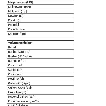
Meganewton (MN)
Millinewton (mN)
Millipond (mp)
Newton (N)
Pond (p)
Poundal
Pound-force
Shorttonforce
Volumeneinheiten
Barrel
Bushel (GB) (bu)
Bushel (USA) (bu)
Butt pipe (GB)
Cubic foot
Cubic inch
Cubic yard
Deziliter (dl)
Gallon (GB) (gal)
Gallon (USA) (gal)
Hektoliter (hl)
Imperial gallon (gal)
Kubikdezimeter (dm^3)
Kubikfuß (ft^3)