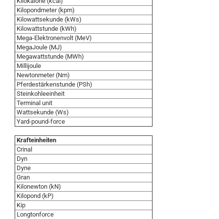
Kilokalorie (kcal)
Kilopondmeter (kpm)
Kilowattsekunde (kWs)
Kilowattstunde (kWh)
Mega-Elektronenvolt (MeV)
MegaJoule (MJ)
Megawattstunde (MWh)
Millijoule
Newtonmeter (Nm)
Pferdestärkenstunde (PSh)
Steinkohleeinheit
Terminal unit
Wattsekunde (Ws)
Yard-pound-force
Krafteinheiten
Crinal
Dyn
Dyne
Gran
Kilonewton (kN)
Kilopond (kP)
Kip
Longtonforce