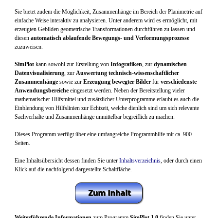
Sie bietet zudem die Möglichkeit, Zusammenhänge im Bereich der Planimetrie auf
einfache Weise interaktiv zu analysieren. Unter anderem wird es ermöglicht, mit
erzeugten Gebilden geometrische Transformationen durchführen zu lassen und
diesen
automatisch ablaufende Bewegungs- und Verformungsprozesse
zuzuweisen.
SimPlot
kann sowohl zur Erstellung von
Infografiken
, zur
dynamischen
Datenvisualisierung
, zur
Auswertung technisch-wissenschaftlicher
Zusammenhänge
sowie zur
Erzeugung bewegter Bilder
für
verschiedenste
Anwendungsbereiche
eingesetzt werden. Neben der Bereitstellung vieler
mathematischer Hilfsmittel und zusätzlicher Unterprogramme erlaubt es auch die
Einblendung von Hilfslinien zur Echtzeit, welche dienlich sind um sich relevante
Sachverhalte und Zusammenhänge unmittelbar begreiflich zu machen.
Dieses Programm verfügt über eine umfangreiche Programmhilfe mit ca. 900
Seiten.
Eine Inhaltsübersicht dessen finden Sie unter
Inhaltsverzeichnis
, oder durch einen
Klick auf die nachfolgend dargestellte Schaltfläche.
Weiterführende Informationen
zum Programm
SimPlot 1.0
finden Sie unter