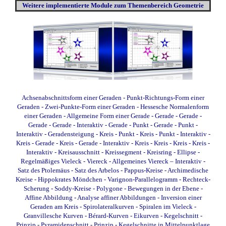
Weitere
implementierte
Module zum Themenbereich Geometrie
Achsenabschnittsform einer Geraden
-
Punkt-Richtungs-Form einer
Geraden
-
Zwei-Punkte-Form einer Geraden
-
Hessesche Normalenform
einer Geraden
-
Allgemeine Form einer Gerade
-
Gerade - Gerade
-
Gerade - Gerade - Interaktiv
-
Gerade - Punkt
-
Gerade - Punkt -
Interaktiv
-
Geradensteigung
-
Kreis - Punkt
-
Kreis - Punkt - Interaktiv
-
Kreis - Gerade
-
Kreis - Gerade - Interaktiv
-
Kreis - Kreis
-
Kreis - Kreis -
Interaktiv
-
Kreisausschnitt
-
Kreissegment
-
Kreisring
-
Ellipse
-
Regelmäßiges Vieleck
-
Viereck
-
Allgemeines Viereck – Interaktiv
-
Satz des Ptolemäus
-
Satz des Arbelos
-
Pappus-Kreise
-
Archimedische
Kreise
-
Hippokrates Möndchen
-
Varignon-Parallelogramm
-
Rechteck-
Scherung
-
Soddy-Kreise
-
Polygone
-
Bewegungen in der Ebene
-
Affine Abbildung
-
Analyse affiner Abbildungen
-
Inversion einer
Geraden am Kreis
-
Spirolateralkurven
-
Spiralen im Vieleck
-
Granvillesche Kurven
-
Bérard-Kurven
-
Eikurven
-
Kegelschnitt -
Prinzip
-
Pyramidenschnitt - Prinzip
-
Kegelschnitte in Mittelpunktlage