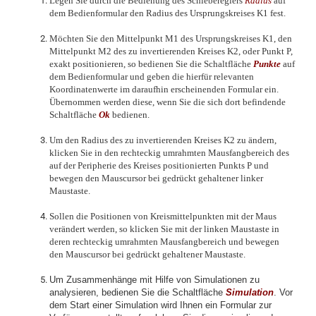
Legen Sie durch die Bedienung des Schiebereglers
Radius
auf
dem Bedienformular den Radius des Ursprungskreises K1 fest.
Möchten Sie den Mittelpunkt M1 des Ursprungskreises K1, den
Mittelpunkt M2 des zu invertierenden Kreises K2, oder Punkt P,
exakt positionieren, so bedienen Sie die Schaltfläche
Punkte
auf
dem Bedienformular und geben die hierfür relevanten
Koordinatenwerte im daraufhin erscheinenden Formular ein.
Übernommen werden diese, wenn Sie die sich dort befindende
Schaltfläche
Ok
bedienen.
Um den Radius des zu invertierenden Kreises K2 zu ändern,
klicken Sie in den rechteckig umrahmten Mausfangbereich des
auf der Peripherie des Kreises positionierten Punkts P und
bewegen den Mauscursor bei gedrückt gehaltener linker
Maustaste.
Sollen die Positionen von Kreismittelpunkten mit der Maus
verändert werden, so klicken Sie mit der linken Maustaste in
deren rechteckig umrahmten Mausfangbereich und bewegen
den Mauscursor bei gedrückt gehaltener Maustaste.
Um Zusammenhänge mit Hilfe von Simulationen zu
analysieren, bedienen Sie die Schaltfläche
Simulation
. Vor
dem Start einer Simulation wird Ihnen ein Formular zur