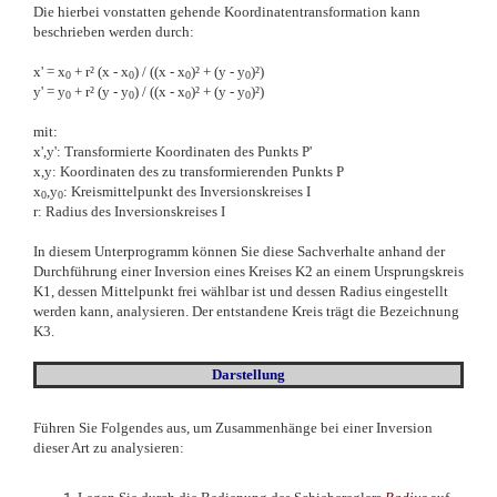
Die hierbei vonstatten gehende Koordinatentransformation kann
beschrieben werden durch:
x' = x
+ r² (x - x
) / ((x - x
)² + (y - y
)²)
0
0
0
0
y' = y
+ r² (y - y
) / ((x - x
)² + (y - y
)²)
0
0
0
0
mit:
x',y': Transformierte Koordinaten des Punkts P'
x,y: Koordinaten des zu transformierenden Punkts P
x
,y
: Kreismittelpunkt des Inversionskreises I
0
0
r: Radius des Inversionskreises I
In diesem Unterprogramm können Sie diese Sachverhalte anhand der
Durchführung einer Inversion eines Kreises K2 an einem Ursprungskreis
K1, dessen Mittelpunkt frei wählbar ist und dessen Radius eingestellt
werden kann, analysieren. Der entstandene Kreis trägt die Bezeichnung
K3.
Darstellung
Führen Sie Folgendes aus, um Zusammenhänge bei einer Inversion
dieser Art zu analysieren: