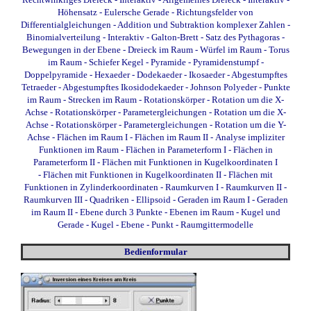
Höhensatz
-
Eulersche Gerade
-
Richtungsfelder von
Differentialgleichungen
-
Addition und Subtraktion komplexer Zahlen
-
Binomialverteilung - Interaktiv
-
Galton-Brett
-
Satz des Pythagoras
-
Bewegungen in der Ebene
-
Dreieck im Raum
-
Würfel im Raum
-
Torus
im Raum
-
Schiefer Kegel
-
Pyramide
-
Pyramidenstumpf
-
Doppelpyramide
-
Hexaeder
-
Dodekaeder
-
Ikosaeder
-
Abgestumpftes
Tetraeder
-
Abgestumpftes Ikosidodekaeder
-
Johnson Polyeder
-
Punkte
im Raum
-
Strecken im Raum
-
Rotationskörper - Rotation um die X-
Achse
-
Rotationskörper - Parametergleichungen - Rotation um die X-
Achse
-
Rotationskörper - Parametergleichungen - Rotation um die Y-
Achse
-
Flächen im Raum I
-
Flächen im Raum II
-
Analyse impliziter
Funktionen im Raum
-
Flächen in Parameterform I
-
Flächen in
Parameterform II
-
Flächen mit Funktionen in Kugelkoordinaten I
-
Flächen mit Funktionen in Kugelkoordinaten II
-
Flächen mit
Funktionen in Zylinderkoordinaten
-
Raumkurven I
-
Raumkurven II
-
Raumkurven III
-
Quadriken - Ellipsoid
-
Geraden im Raum I
-
Geraden
im Raum II
-
Ebene durch 3 Punkte
-
Ebenen im Raum
-
Kugel und
Gerade
-
Kugel - Ebene - Punkt
-
Raumgittermodelle
Bedienformular