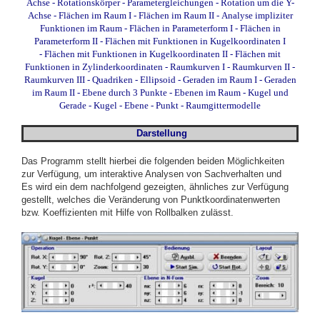
Achse
-
Rotationskörper - Parametergleichungen - Rotation um die Y-
Achse
-
Flächen im Raum I
-
Flächen im Raum II
-
Analyse impliziter
Funktionen im Raum
-
Flächen in Parameterform I
-
Flächen in
Parameterform II
-
Flächen mit Funktionen in Kugelkoordinaten I
-
Flächen mit Funktionen in Kugelkoordinaten II
-
Flächen mit
Funktionen in Zylinderkoordinaten
-
Raumkurven I
-
Raumkurven II
-
Raumkurven III
-
Quadriken - Ellipsoid
-
Geraden im Raum I
-
Geraden
im Raum II
-
Ebene durch 3 Punkte
-
Ebenen im Raum
-
Kugel und
Gerade
-
Kugel - Ebene - Punkt
-
Raumgittermodelle
Darstellung
Das Programm stellt hierbei die folgenden beiden Möglichkeiten
zur Verfügung, um interaktive Analysen von Sachverhalten und
Es wird ein dem nachfolgend gezeigten, ähnliches zur Verfügung
gestellt, welches die Veränderung von Punktkoordinatenwerten
bzw. Koeffizienten mit Hilfe von Rollbalken zulässt.