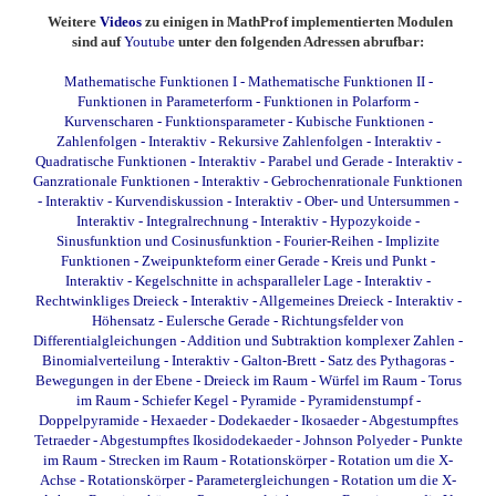
Weitere
Videos
zu einigen in MathProf implementierten Modulen
sind auf
Youtube
unter den folgenden Adressen abrufbar:
Mathematische Funktionen I
-
Mathematische Funktionen II
-
Funktionen in Parameterform
-
Funktionen in Polarform
-
Kurvenscharen
-
Funktionsparameter
-
Kubische Funktionen
-
Zahlenfolgen - Interaktiv
-
Rekursive Zahlenfolgen - Interaktiv
-
Quadratische Funktionen - Interaktiv
-
Parabel und Gerade - Interaktiv
-
Ganzrationale Funktionen - Interaktiv
-
Gebrochenrationale Funktionen
- Interaktiv
-
Kurvendiskussion - Interaktiv
-
Ober- und Untersummen -
Interaktiv
-
Integralrechnung - Interaktiv
-
Hypozykoide
-
Sinusfunktion und Cosinusfunktion
-
Fourier-Reihen
-
Implizite
Funktionen
-
Zweipunkteform einer Gerade
-
Kreis und Punkt -
Interaktiv
-
Kegelschnitte in achsparalleler Lage - Interaktiv
-
Rechtwinkliges Dreieck - Interaktiv
-
Allgemeines Dreieck - Interaktiv
-
Höhensatz
-
Eulersche Gerade
-
Richtungsfelder von
Differentialgleichungen
-
Addition und Subtraktion komplexer Zahlen
-
Binomialverteilung - Interaktiv
-
Galton-Brett
-
Satz des Pythagoras
-
Bewegungen in der Ebene
-
Dreieck im Raum
-
Würfel im Raum
-
Torus
im Raum
-
Schiefer Kegel
-
Pyramide
-
Pyramidenstumpf
-
Doppelpyramide
-
Hexaeder
-
Dodekaeder
-
Ikosaeder
-
Abgestumpftes
Tetraeder
-
Abgestumpftes Ikosidodekaeder
-
Johnson Polyeder
-
Punkte
im Raum
-
Strecken im Raum
-
Rotationskörper - Rotation um die X-
Achse
-
Rotationskörper - Parametergleichungen - Rotation um die X-