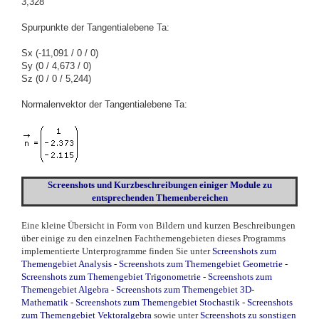
3,328
Spurpunkte der Tangentialebene Ta:
Sx (-11,091 / 0 / 0)
Sy (0 / 4,673 / 0)
Sz (0 / 0 / 5,244)
Normalenvektor der Tangentialebene Ta:
Screenshots und Kurzbeschreibungen einiger Module zu
entsprechenden Themenbereichen
Eine kleine Übersicht in Form von Bildern und kurzen Beschreibungen
über einige zu den einzelnen Fachthemengebieten dieses Programms
implementierte Unterprogramme finden Sie unter
Screenshots zum
Themengebiet Analysis
-
Screenshots zum Themengebiet Geometrie
-
Screenshots zum Themengebiet Trigonometrie
-
Screenshots zum
Themengebiet Algebra
-
Screenshots zum Themengebiet 3D-
Mathematik
-
Screenshots zum Themengebiet Stochastik
-
Screenshots
zum Themengebiet Vektoralgebra
sowie unter
Screenshots zu sonstigen