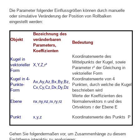
Die Parameter folgender Einflussgrößen können durch manuelle
oder simulative Veränderung der Position von Rollbalken
eingestellt werden:
Bezeichnung des
Objekt
veränderbaren
Bedeutung
Parameters,
Koeffizienten
Koordinatenwerte des
Kugel in
Mittelpunkts der Kugel, sowie
vektorieller
X,Y,Z,r²
Parameter r² der Gleichung in
Form
vektorieller Form
Kugel in 4-
Koordinatenwerte von 4
Ax,Ay,Az,Bx,By,Bz,
Punkte-
Punkten, durch welche die Kugel
Cx,Cy,Cz,Dx,Dy,Dz
Form
beschrieben wird
Werte der Koeffizienten des
Ebene
nx,ny,nz,rx,ry,rz
Normalenvektors n und des
Ortvektors r der Ebene E
Punkt
x,y,z
Koordinatenwerte des Punkts P
Gehen Sie folgendermaßen vor, um Zusammenhänge zu diesem
Fachthema interaktiv zu analysieren: