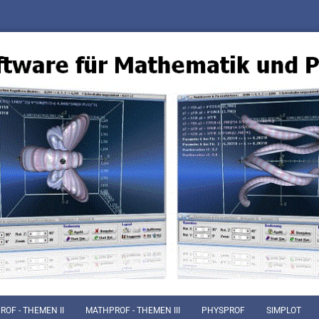
OF - THEMEN II
MATHPROF - THEMEN III
PHYSPROF
SIMPLOT