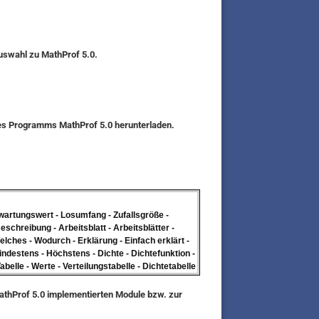
auswahl zu MathProf 5.0.
des Programms MathProf 5.0 herunterladen.
rwartungswert - Losumfang - Zufallsgröße -
eschreibung - Arbeitsblatt - Arbeitsblätter -
elches - Wodurch - Erklärung - Einfach erklärt -
indestens - Höchstens - Dichte - Dichtefunktion -
belle - Werte - Verteilungstabelle - Dichtetabelle
MathProf 5.0 implementierten Module bzw. zur