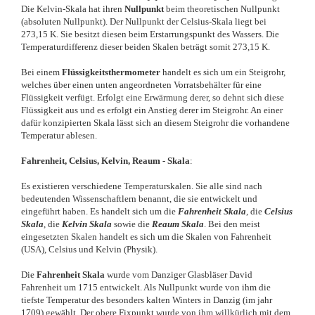
Die Kelvin-Skala hat ihren
Nullpunkt
beim theoretischen Nullpunkt
(absoluten Nullpunkt). Der Nullpunkt der Celsius-Skala liegt bei
273,15 K. Sie besitzt diesen beim Erstarrungspunkt des Wassers. Die
Temperaturdifferenz dieser beiden Skalen beträgt somit 273,15 K.
Bei einem
Flüssigkeitsthermometer
handelt es sich um ein Steigrohr,
welches über einen unten angeordneten Vorratsbehälter für eine
Flüssigkeit verfügt. Erfolgt eine Erwärmung derer, so dehnt sich diese
Flüssigkeit aus und es erfolgt ein Anstieg derer im Steigrohr. An einer
dafür konzipierten Skala lässt sich an diesem Steigrohr die vorhandene
Temperatur ablesen.
Fahrenheit, Celsius, Kelvin, Reaum - Skala
:
Es existieren verschiedene Temperaturskalen. Sie alle sind nach
bedeutenden Wissenschaftlern benannt, die sie entwickelt und
eingeführt haben. Es handelt sich um die
Fahrenheit Skala
, die
Celsius
Skala
, die
Kelvin Skala
sowie die
Reaum Skala
. Bei den meist
eingesetzten Skalen handelt es sich um die Skalen von Fahrenheit
(USA), Celsius und Kelvin (Physik).
Die
Fahrenheit Skala
wurde vom Danziger Glasbläser David
Fahrenheit um 1715 entwickelt. Als Nullpunkt wurde von ihm die
tiefste Temperatur des besonders kalten Winters in Danzig (im jahr
1709) gewählt. Der obere Fixpunkt wurde von ihm willkürlich mit dem