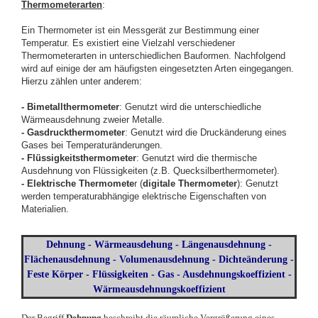
Thermometerarten
:
Ein Thermometer ist ein Messgerät zur Bestimmung einer
Temperatur. Es existiert eine Vielzahl verschiedener
Thermometerarten in unterschiedlichen Bauformen. Nachfolgend
wird auf einige der am häufigsten eingesetzten Arten eingegangen.
Hierzu zählen unter anderem:
- Bimetallthermometer
: Genutzt wird die unterschiedliche
Wärmeausdehnung zweier Metalle.
- Gasdruckthermometer
: Genutzt wird die Druckänderung eines
Gases bei Temperaturänderungen.
- Flüssigkeitsthermometer
: Genutzt wird die thermische
Ausdehnung von Flüssigkeiten (z.B. Quecksilberthermometer).
- Elektrische Thermomete
r (
digitale Thermometer
): Genutzt
werden temperaturabhängige elektrische Eigenschaften von
Materialien.
Dehnung - Wärmeausdehung - Längenausdehnung -
Flächenausdehnung - Volumenausdehnung - Dichteänderung -
Feste Körper - Flüssigkeiten - Gas - Ausdehnungskoeffizient -
Wärmeausdehnungskoeffizient
Der Begriff
Dehnung
beschreibt die räumliche Vergrößerung eines