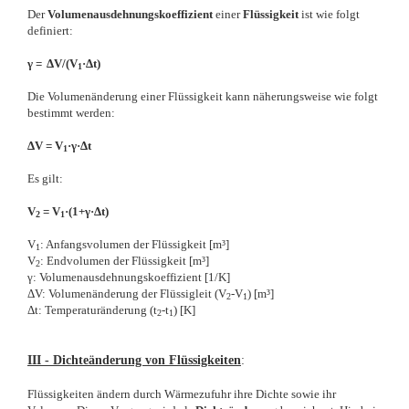
Der
Volumenausdehnungskoeffizient
einer
Flüssigkeit
ist wie folgt
definiert:
γ = ΔV/(V
·Δt)
1
Die Volumenänderung einer Flüssigkeit kann näherungsweise wie folgt
bestimmt werden:
ΔV = V
·γ·Δt
1
Es gilt:
V
= V
·(1+γ·Δt)
2
1
V
: Anfangsvolumen der Flüssigkeit [m³]
1
V
: Endvolumen der Flüssigkeit [m³]
2
γ: Volumenausdehnungskoeffizient [1/K]
ΔV: Volumenänderung der Flüssigleit (V
-V
) [m³]
2
1
Δt: Temperaturänderung (t
-t
) [K]
2
1
III - Dichteänderung von Flüssigkeiten
:
Flüssigkeiten ändern durch Wärmezufuhr ihre Dichte sowie ihr