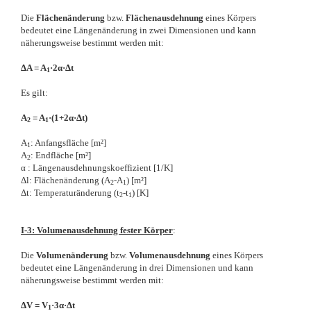
Die
Flächenänderung
bzw.
Flächenausdehnung
eines Körpers
bedeutet eine Längenänderung in zwei Dimensionen und kann
näherungsweise bestimmt werden mit:
ΔA = A
·2α·Δt
1
Es gilt:
A
= A
·(1+2α·Δt)
2
1
A
: Anfangsfläche [m²]
1
A
: Endfläche [m²]
2
α : Längenausdehnungskoeffizient [1/K]
Δl: Flächenänderung (A
-A
) [m²]
2
1
Δt: Temperaturänderung (t
-t
) [K]
2
1
I-3: Volumenausdehnung fester Körper
:
Die
Volumenänderung
bzw.
Volumenausdehnung
eines Körpers
bedeutet eine Längenänderung in drei Dimensionen und kann
näherungsweise bestimmt werden mit:
ΔV = V
·3α·Δt
1