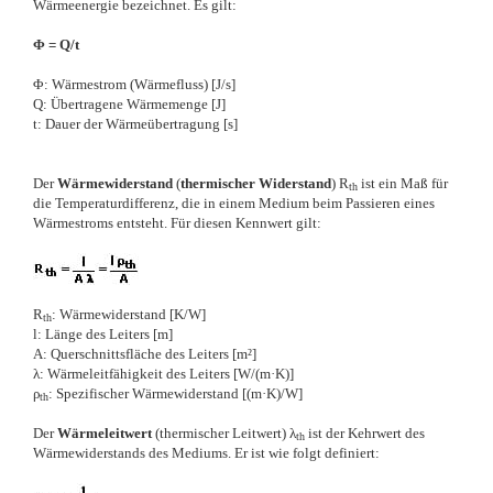
Wärmeenergie bezeichnet. Es gilt:
Φ = Q/t
Φ: Wärmestrom (Wärmefluss) [J/s]
Q: Übertragene Wärmemenge [J]
t: Dauer der Wärmeübertragung [s]
Der
Wärmewiderstand
(
thermischer Widerstand
) R
ist ein Maß für
th
die Temperaturdifferenz, die in einem Medium beim Passieren eines
Wärmestroms entsteht. Für diesen Kennwert gilt:
R
: Wärmewiderstand [K/W]
th
l: Länge des Leiters [m]
A: Querschnittsfläche des Leiters [m²]
λ: Wärmeleitfähigkeit des Leiters [W/(m·K)]
ρ
: Spezifischer Wärmewiderstand [(m·K)/W]
th
Der
Wärmeleitwert
(thermischer Leitwert) λ
ist der Kehrwert des
th
Wärmewiderstands des Mediums. Er ist wie folgt definiert: