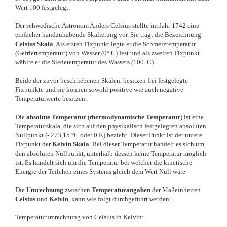
Wert 100 festgelegt.
Der schwedische Astronom Anders Celsius stellte im Jahr 1742 eine
einfacher handzuhabende Skalierung vor. Sie trägt die Bezeichnung
Celsius Skala
. Als ersten Fixpunkt legte er die Schmelztemperatur
(Gefriertemperatur) von Wasser (0° C) fest und als zweiten Fixpunkt
wählte er die Siedetemperatur des Wassers (100 C).
Beide der zuvor beschriebenen Skalen, besitzen frei festgelegte
Fixpunkte und sie können sowohl positive wie auch negative
Temperaturwerte besitzen.
Die
absolute Temperatur
(
thermodynamische Temperatur
) ist eine
Temperaturskala, die sich auf den physikalisch festgelegten absoluten
Nullpunkt (- 273,15 °C oder 0 K) bezieht. Dieser Punkt ist der untere
Fixpunkt der
Kelvin Skala
. Bei dieser Temperatur handelt es sich um
den absoluten Nullpunkt, unterhalb dessen keine Temperatur möglich
ist. Es handelt sich um die Temperatur bei welcher die kinetische
Energie der Teilchen eines Systems gleich dem Wert Null wäre.
Die
Umrechnung
zwischen
Temperaturangaben
der Maßeinheiten
Celsius
und
Kelvin
, kann wie folgt durchgeführt werden:
Temperaturumrechnung von Celsius in Kelvin: