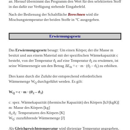
an. Hierauf übernimmt das Programm den Wert für den selektierten Stoff
in das dafür zur Verfügung stehende Eingabefeld.
Nach der Bedienung der Schaltfläche
Berechnen
wird die
Mischungstemperatur der beiden Stoffe in °C ausgegeben.
Erwärmungsgesetz
Das
Erwärmungsgesetz
besagt: Um einen Körper, der die Masse m
besitzt und aus einem Material mit der spezifischen Wärmekapazität c
besteht, von der Temperatur ϑ
auf eine Temperatur ϑ
zu erwärmen, ist
1
2
seine Wärmeenergie um den Betrag ΔE
= c · m · (ϑ
– ϑ
) zu erhöhen.
th
2
1
Dies kann durch die Zufuhr der entsprechend erforderlichen
Wärmemenge W
durchgeführt werden. Es gilt:
Q
W
= c · m · (ϑ
– ϑ
)
Q
2
1
c: spez. Wärmekapazität (thermische Kapazität) des Körpers [kJ/(kgK)]
m: Masse des Körpers [kg]
ϑ
,ϑ
: Temperaturen des Körpers [K]
1
2
W
: zuzuführende Wärmemenge [J]
Q
Als
Gleichgewichtstemperatur
wird diejenige Temperatur angegeben,