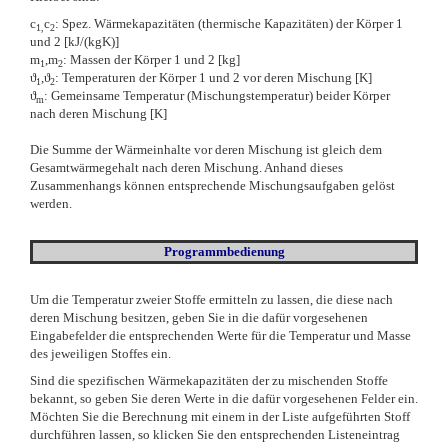
c
c
: Spez. Wärmekapazitäten (thermische Kapazitäten) der Körper 1
1,
2
und 2 [kJ/(kgK)]
m
,m
: Massen der Körper 1 und 2 [kg]
1
2
ϑ
,
ϑ
: Temperaturen der Körper 1 und 2
vor deren Mischung [K]
1
2
ϑ
: Gemeinsame Temperatur (Mischungstemperatur) beider Körper
m
nach deren Mischung [K]
Die Summe der Wärmeinhalte vor deren Mischung ist gleich dem
Gesamtwärmegehalt nach deren Mischung. Anhand dieses
Zusammenhangs können entsprechende Mischungsaufgaben gelöst
werden.
Programmbedienung
Um die Temperatur zweier Stoffe ermitteln zu lassen, die diese nach
deren Mischung besitzen, geben Sie in die dafür vorgesehenen
Eingabefelder die entsprechenden Werte für die Temperatur und Masse
des jeweiligen Stoffes ein.
Sind die spezifischen Wärmekapazitäten der zu mischenden Stoffe
bekannt, so geben Sie deren Werte in die dafür vorgesehenen Felder ein.
Möchten Sie die Berechnung mit einem in der Liste aufgeführten Stoff
durchführen lassen, so klicken Sie den entsprechenden Listeneintrag