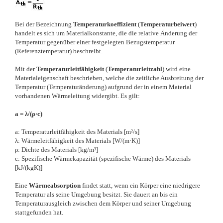
Bei der Bezeichnung
Temperaturkoeffizient
(
Temperaturbeiwert
)
handelt es sich um Materialkonstante, die die relative Änderung der
Temperatur gegenüber einer festgelegten Bezugstemperatur
(Referenztemperatur) beschreibt.
Mit der
Temperaturleitfähigkeit
(
Temperaturleitzahl
) wird eine
Materialeigenschaft beschrieben, welche die zeitliche Ausbreitung der
Temperatur (Temperaturänderung) aufgrund der in einem Material
vorhandenen Wärmeleitung widergibt. Es gilt:
a = λ/(ρ·c)
a: Temperaturleitfähigkeit des Materials [m²/s]
λ: Wärmeleitfähigkeit des Materials [W/(m·K)]
ρ: Dichte des Materials [kg/m³]
c: Spezifische Wärmekapazität (spezifische Wärme) des Materials
[kJ/(kgK)]
Eine
Wärmeabsorption
findet statt, wenn ein Körper eine niedrigere
Temperatur als seine Umgebung besitzt. Sie dauert an bis ein
Temperaturausgleich zwischen dem Körper und seiner Umgebung
stattgefunden hat.