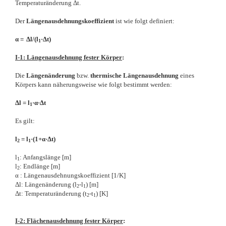
Temperaturänderung Δt.
Der
Längenausdehnungskoeffizient
ist wie folgt definiert:
α = Δl/(l
·Δt)
1
I-1: Längenausdehnung fester Körper
:
Die
Längenänderung
bzw.
thermische Längenausdehnung
eines
Körpers kann näherungsweise wie folgt bestimmt werden:
Δl = l
·α·Δt
1
Es gilt:
l
= l
·(1+α·Δt)
2
1
l
: Anfangslänge [m]
1
l
: Endlänge [m]
2
α : Längenausdehnungskoeffizient [1/K]
Δl: Längenänderung (l
-l
) [m]
2
1
Δt: Temperaturänderung (t
-t
) [K]
2
1
I-2: Flächenausdehnung fester Körper
: