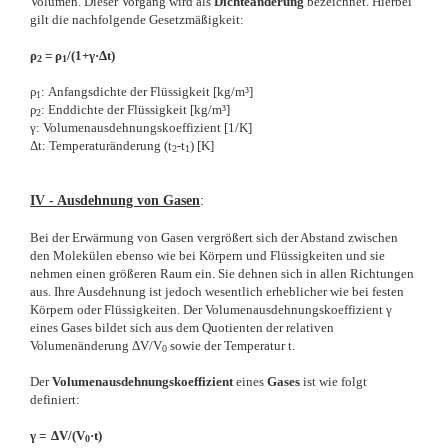
Volumen. Dieser Vorgang wird als
Dichteänderung
bezeichnet. Hierbei
gilt die nachfolgende Gesetzmäßigkeit:
ρ
= ρ
/(1+γ·Δt)
2
1
ρ
: Anfangsdichte der Flüssigkeit [kg/m³]
1
ρ
: Enddichte der Flüssigkeit [kg/m³]
2
γ: Volumenausdehnungskoeffizient [1/K]
Δt: Temperaturänderung (t
-t
) [K]
2
1
IV - Ausdehnung von Gasen
:
Bei der Erwärmung von Gasen vergrößert sich der Abstand zwischen
den Molekülen ebenso wie bei Körpern und Flüssigkeiten und sie
nehmen einen größeren Raum ein. Sie dehnen sich in allen Richtungen
aus. Ihre Ausdehnung ist jedoch wesentlich erheblicher wie bei festen
Körpern oder Flüssigkeiten. Der Volumenausdehnungskoeffizient γ
eines Gases bildet sich aus dem Quotienten der relativen
Volumenänderung ΔV/V
sowie der Temperatur t.
0
Der
Volumenausdehnungskoeffizient
eines
Gases
ist wie folgt
definiert:
γ = ΔV/(V
·t)
0