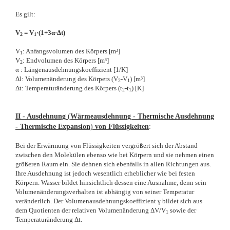
Es gilt:
V
= V
·(1+3α·Δt)
2
1
V
: Anfangsvolumen des Körpers [m³]
1
V
: Endvolumen des Körpers [m³]
2
α : Längenausdehnungskoeffizient [1/K]
Δl: Volumenänderung des Körpers (V
-V
) [m³]
2
1
Δt: Temperaturänderung des Körpers (t
-t
) [K]
2
1
II - Ausdehnung
(
Wärmeausdehnung - Thermische Ausdehnung
- Thermische Expansion
)
von Flüssigkeiten
:
Bei der Erwärmung von Flüssigkeiten vergrößert sich der Abstand
zwischen den Molekülen ebenso wie bei Körpern und sie nehmen einen
größeren Raum ein. Sie dehnen sich ebenfalls in allen Richtungen aus.
Ihre Ausdehnung ist jedoch wesentlich erheblicher wie bei festen
Körpern. Wasser bildet hinsichtlich dessen eine Ausnahme, denn sein
Volumenänderungsverhalten ist abhängig von seiner Temperatur
veränderlich. Der Volumenausdehnungskoeffizient γ bildet sich aus
dem Quotienten der relativen Volumenänderung ΔV/V
sowie der
1
Temperaturänderung Δt.