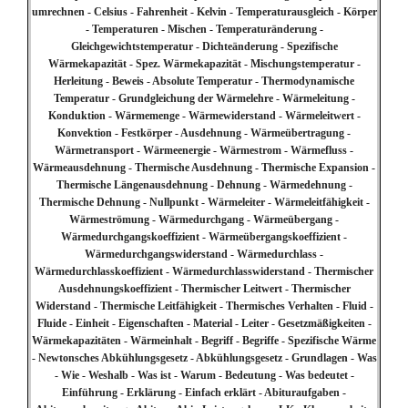
umrechnen - Celsius - Fahrenheit - Kelvin - Temperaturausgleich - Körper
- Temperaturen - Mischen - Temperaturänderung -
Gleichgewichtstemperatur - Dichteänderung - Spezifische
Wärmekapazität - Spez. Wärmekapazität - Mischungstemperatur -
Herleitung - Beweis - Absolute Temperatur - Thermodynamische
Temperatur - Grundgleichung der Wärmelehre - Wärmeleitung -
Konduktion - Wärmemenge - Wärmewiderstand - Wärmeleitwert -
Konvektion - Festkörper - Ausdehnung - Wärmeübertragung -
Wärmetransport - Wärmeenergie - Wärmestrom - Wärmefluss -
Wärmeausdehnung - Thermische Ausdehnung - Thermische Expansion -
Thermische Längenausdehnung - Dehnung - Wärmedehnung -
Thermische Dehnung - Nullpunkt - Wärmeleiter - Wärmeleitfähigkeit -
Wärmeströmung - Wärmedurchgang - Wärmeübergang -
Wärmedurchgangskoeffizient - Wärmeübergangskoeffizient -
Wärmedurchgangswiderstand - Wärmedurchlass -
Wärmedurchlasskoeffizient - Wärmedurchlasswiderstand - Thermischer
Ausdehnungskoeffizient - Thermischer Leitwert - Thermischer
Widerstand - Thermische Leitfähigkeit - Thermisches Verhalten - Fluid -
Fluide - Einheit - Eigenschaften - Material - Leiter - Gesetzmäßigkeiten -
Wärmekapazitäten - Wärmeinhalt - Begriff - Begriffe - Spezifische Wärme
- Newtonsches Abkühlungsgesetz - Abkühlungsgesetz - Grundlagen - Was
- Wie - Weshalb - Was ist - Warum - Bedeutung - Was bedeutet -
Einführung - Erklärung - Einfach erklärt - Abituraufgaben -