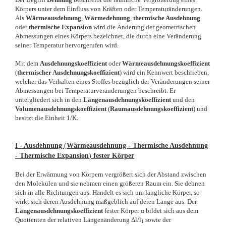
Körpers unter dem Einfluss von Kräften oder Temperaturänderungen.
Als
Wärmeausdehnung
,
Wärmedehnung
,
thermische Ausdehnung
oder
thermische Expansion
wird die Änderung der geometrischen
Abmessungen eines Körpers bezeichnet, die durch eine Veränderung
seiner Temperatur hervorgerufen wird.
Mit dem
Ausdehnungskoeffizient
oder
Wärmeausdehnungskoeffizient
(
thermischer Ausdehnungskoeffizient
) wird ein Kennwert beschrieben,
welcher das Verhalten eines Stoffes bezüglich der Veränderungen seiner
Abmessungen bei Temperaturveränderungen beschreibt. Er
untergliedert sich in den
Längenausdehnungskoeffizient
und den
Volumenausdehnungskoeffizient
(
Raumausdehnungskoeffizient
) und
besitzt die Einheit 1/K.
I - Ausdehnung
(
Wärmeausdehnung - Thermische Ausdehnung
- Thermische Expansion
)
fester Körper
Bei der Erwärmung von Körpern vergrößert sich der Abstand zwischen
den Molekülen und sie nehmen einen größeren Raum ein. Sie dehnen
sich in alle Richtungen aus. Handelt es sich um längliche Körper, so
wirkt sich deren Ausdehnung maßgeblich auf deren Länge aus. Der
Längenausdehnungskoeffizient
fester Körper α bildet sich aus dem
Quotienten der relativen Längenänderung Δl/l
sowie der
1