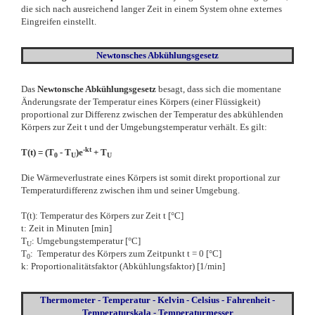
die sich nach ausreichend langer Zeit in einem System ohne externes
Eingreifen einstellt.
Newtonsches Abkühlungsgesetz
Das
Newtonsche Abkühlungsgesetz
besagt, dass sich die momentane
Änderungsrate der Temperatur eines Körpers (einer Flüssigkeit)
proportional zur Differenz zwischen der Temperatur des abkühlenden
Körpers zur Zeit t und der Umgebungstemperatur verhält. Es gilt:
-kt
T(t) = (T
- T
)e
+ T
0
U
U
Die Wärmeverlustrate eines Körpers ist somit direkt proportional zur
Temperaturdifferenz zwischen ihm und seiner Umgebung.
T(t): Temperatur des Körpers zur Zeit t [°C]
t: Zeit in Minuten [min]
T
: Umgebungstemperatur [°C]
U
T
: Temperatur des Körpers zum Zeitpunkt t = 0 [°C]
0
k: Proportionalitätsfaktor (Abkühlungsfaktor) [1/min]
Thermometer - Temperatur - Kelvin - Celsius - Fahrenheit -
Temperaturskala - Temperaturmesser