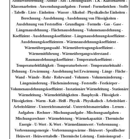
Abiturvorbereitung - Abitur - Abi - Leistungskurs - LK - Klassenarbeit -
Klassenarbeiten - Anwendungsaufgaben - Formel - Formelzeichen - Stoffe
- Tabelle - Liste - Einheiten - Wasser - Alkohol - Physikalische Einheiten -
Berechnung - Ausdehnung - Ausdehnung von Flüssigkeiten -
Ausdehnung von Feststoffen - Grundlagen - Formeln - Gas - Gase -
Längenausdehnung - Flächenausdehnung - Volumenausdehnung -
Koeffizient - Ausdehnungskoeffizient - Längenausdehnungskoeffizient -
Ausdehnungskoeffizienten - Wärmeausdehnungskoeffizient -
Wärmeübergangszahl - Wärmeübertragungskoeffizient -
Wärmemitführung - Wärmeübergangswiderstand -
Raumausdehnungskoeffizient - Temperaturkoeffizient -
Temperaturleitfähigkeit - Temperaturbeiwert - Temperaturleitzahl -
Dehnung - Erwärmung - Ausdehnung bei Erwärmung - Länge - Fläche -
Wand - Wände - Rohr - Rohrwand - Volumen - Volumenänderung -
Längenänderung - Flächenänderung - Feststoffe - Festkörper -
Volumenausdehnungskoeffizient - Instationäre Wärmeleitung - Stationäre
Wärmeleitung - Wärmeleitfähigkeiten - Bauphysik - Flüssigkeit -
Flüssigkeiten - Warm - Kalt - Heiß - Physik - Physikalisch - Arbeitsblatt -
Arbeitsblätter - Unterrichtsmaterial - Unterrichtsmaterialien - Lernen -
Aufgaben - Rechner - Mischungsaufgabe - Mischungsaufgaben -
Mischungsrechner - Wärmeleistung - Wärmekapazität - Thermische
Energie - U-Wert - K-Wert - Wärmedämmwert - Verbrennung -
Verbrennungsenergie - Verbrennungswärme - Heizwert - Spezifischer
Heizwert - Heizwerttabelle - Thermische Leistung - Emissionsgrad -