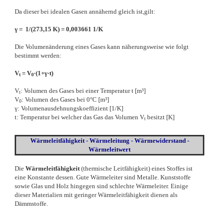
Da dieser bei idealen Gasen annähernd gleich ist,gilt:
γ = 1/(273,15 K) = 0,003661 1/K
Die Volumenänderung eines Gases kann näherungsweise wie folgt
bestimmt werden:
V
= V
·(1+γ·t)
t
0
V
: Volumen des Gases bei einer Temperatur t [m³]
t
V
: Volumen des Gases bei 0°C [m³]
0
γ: Volumenausdehnungskoeffizient [1/K]
t: Temperatur bei welcher das Gas das Volumen V
besitzt [K]
t
Wärmeleitfähigkeit - Wärmeleitung - Wärmewiderstand -
Wärmeleitwert
Die
Wärmeleitfähigkeit
(thermische Leitfähigkeit) eines Stoffes ist
eine Konstante dessen. Gute Wärmeleiter sind Metalle. Kunststoffe
sowie Glas und Holz hingegen sind schlechte Wärmeleiter. Einige
dieser Materialien mit geringer Wärmeleitfähigkeit dienen als
Dämmstoffe.