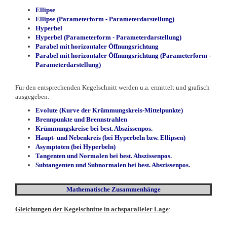
Ellipse
Ellipse (Parameterform
- Parameterdarstellung
)
Hyperbel
Hyperbel (Parameterform
- Parameterdarstellung
)
Parabel mit horizontaler Öffnungsrichtung
Parabel mit horizontaler Öffnungsrichtung (Parameterform
-
Parameterdarstellung
)
Für den entsprechenden Kegelschnitt werden u.a. ermittelt und grafisch
ausgegeben:
Evolute (Kurve der Krümmungskreis-Mittelpunkte)
Brennpunkte und Brennstrahlen
Krümmungskreise bei best. Abszissenpos.
Haupt- und Nebenkreis (bei Hyperbeln bzw. Ellipsen)
Asymptoten (bei Hyperbeln)
Tangenten und Normalen bei best. Abszissenpos.
Subtangenten und Subnormalen bei best. Abszissenpos.
Mathematische Zusammenhänge
Gleichungen der Kegelschnitte in achsparalleler Lage
: