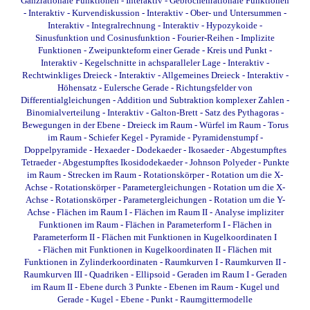
Ganzrationale Funktionen - Interaktiv
-
Gebrochenrationale Funktionen
- Interaktiv
-
Kurvendiskussion - Interaktiv
-
Ober- und Untersummen -
Interaktiv
-
Integralrechnung - Interaktiv
-
Hypozykoide
-
Sinusfunktion und Cosinusfunktion
-
Fourier-Reihen
-
Implizite
Funktionen
-
Zweipunkteform einer Gerade
-
Kreis und Punkt -
Interaktiv
-
Kegelschnitte in achsparalleler Lage - Interaktiv
-
Rechtwinkliges Dreieck - Interaktiv
-
Allgemeines Dreieck - Interaktiv
-
Höhensatz
-
Eulersche Gerade
-
Richtungsfelder von
Differentialgleichungen
-
Addition und Subtraktion komplexer Zahlen
-
Binomialverteilung - Interaktiv
-
Galton-Brett
-
Satz des Pythagoras
-
Bewegungen in der Ebene
-
Dreieck im Raum
-
Würfel im Raum
-
Torus
im Raum
-
Schiefer Kegel
-
Pyramide
-
Pyramidenstumpf
-
Doppelpyramide
-
Hexaeder
-
Dodekaeder
-
Ikosaeder
-
Abgestumpftes
Tetraeder
-
Abgestumpftes Ikosidodekaeder
-
Johnson Polyeder
-
Punkte
im Raum
-
Strecken im Raum
-
Rotationskörper - Rotation um die X-
Achse
-
Rotationskörper - Parametergleichungen - Rotation um die X-
Achse
-
Rotationskörper - Parametergleichungen - Rotation um die Y-
Achse
-
Flächen im Raum I
-
Flächen im Raum II
-
Analyse impliziter
Funktionen im Raum
-
Flächen in Parameterform I
-
Flächen in
Parameterform II
-
Flächen mit Funktionen in Kugelkoordinaten I
-
Flächen mit Funktionen in Kugelkoordinaten II
-
Flächen mit
Funktionen in Zylinderkoordinaten
-
Raumkurven I
-
Raumkurven II
-
Raumkurven III
-
Quadriken - Ellipsoid
-
Geraden im Raum I
-
Geraden
im Raum II
-
Ebene durch 3 Punkte
-
Ebenen im Raum
-
Kugel und
Gerade
-
Kugel - Ebene - Punkt
-
Raumgittermodelle