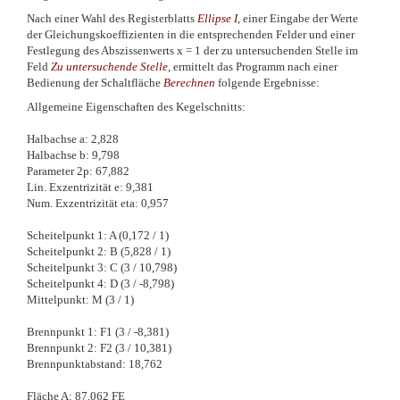
Nach einer Wahl des Registerblatts
Ellipse I
, einer Eingabe der Werte
der Gleichungskoeffizienten in die entsprechenden Felder und einer
Festlegung des Abszissenwerts x = 1 der zu untersuchenden Stelle im
Feld
Zu untersuchende Stelle
, ermittelt das Programm nach einer
Bedienung der Schaltfläche
Berechnen
folgende Ergebnisse:
Allgemeine Eigenschaften des Kegelschnitts:
Halbachse a: 2,828
Halbachse b: 9,798
Parameter 2p: 67,882
Lin. Exzentrizität e: 9,381
Num. Exzentrizität eta: 0,957
Scheitelpunkt 1: A (0,172 / 1)
Scheitelpunkt 2: B (5,828 / 1)
Scheitelpunkt 3: C (3 / 10,798)
Scheitelpunkt 4: D (3 / -8,798)
Mittelpunkt: M (3 / 1)
Brennpunkt 1: F1 (3 / -8,381)
Brennpunkt 2: F2 (3 / 10,381)
Brennpunktabstand: 18,762
Fläche A: 87,062 FE