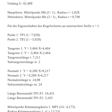
Umfang U: 42,488
Hauptkreis: Mittelpunkt Mh (3 / 1) ; Radius r = 2,828
Nebenkreis: Mittelpunkt Mn (3 / 1) ; Radius r = 9,798
Für die Eigenschaften des Kegelschnitts an untersuchter Stelle x = 1:
Punkt 1: TP1 (1 / 7,928)
Punkt 2: TP2 (1 / -5,928)
Tangente 1: Y = 3,464·X+4,464
Tangente 2: Y = -3,464·X-2,464
Tangentenlänge t: 7,211
Subtangentenlänge st: 2
Normale 1: Y = -0,289·X+8,217
Normale 2: Y = 0,289·X-6,217
Normalenlänge n: 24,98
Subnormalenlänge sn: 24
Länge Brennstrahl TP1-F1: 16,431
Länge Brennstrahl TP1-F2: 3,165
Mittelpunkt Krümmungskreis 1: MP1 (14 / 4,175)
Radius Krümmungskreis 1: r1 = 13,531