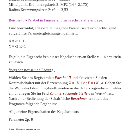
Mittelpunkt Krümmungskreis 2: MP2 (14 / -2,175)
Radius Krümmungskreis 2: r2 = 13,531
Beispiel 3 - Parabel in Parameterform in achsparalleler Lage:
Eine horizontal, achsparallel liegende Parabel sei durch nachfolgend
aufgeführte Parametergleichungen definiert:
X = -K²+3
Y = -3·K+1
Es gilt, die Eigenschaften dieses Kegelschnitts an Stelle x = -4 ermitteln
zu lassen.
Vorgehensweise und Lösung:
Wählen Sie das Registerblatt
Parabel
II
und aktivieren Sie den
Kontrollschalter mit der Bezeichnung
X = -K²+c ; Y = t·K+d
. Geben Sie
die Werte der Gleichungskoeffizienten in die dafür vorgesehenen Felder
ein und legen Sie im Feld
Zu untersuchende Stelle
den Wert -4 fest.
Nach einer Bedienung der Schaltfläche
Berechnen
ermittelt das
Programm folgende Ergebnisse:
Allgemeine Eigenschaften des Kegelschnitts:
Parameter 2p: 9
Lin. Exzentrizität e: 1