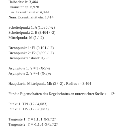
Halbachse b: 3,464
Parameter 2p: 6,928
Lin. Exzentrizität e: 4,899
Num. Exzentrizität eta: 1,414
Scheitelpunkt 1: A (1,536 / -2)
Scheitelpunkt 2: B (8,464 / -2)
Mittelpunkt: M (5 / -2)
Brennpunkt 1: F1 (0,101 / -2)
Brennpunkt 2: F2 (9,899 / -2)
Brennpunktabstand: 9,798
Asymptote 1: Y = 1·(X-5)-2
Asymptote 2: Y = -1·(X-5)-2
Hauptkreis: Mittelpunkt Mh (5 / -2) ; Radius r = 3,464
Für die Eigenschaften des Kegelschnitts an untersuchter Stelle x = 12:
Punkt 1: TP1 (12 / 4,083)
Punkt 2: TP2 (12 / -8,083)
Tangente 1: Y = 1,151·X-9,727
Tangente 2: Y = -1,151·X+5,727