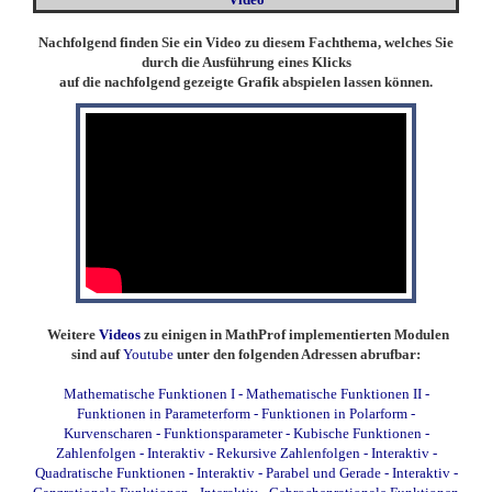
Nachfolgend finden Sie ein Video zu diesem Fachthema, welches Sie
durch die Ausführung eines Klicks
auf die nachfolgend gezeigte Grafik abspielen lassen können.
Weitere
Videos
zu einigen in MathProf implementierten Modulen
sind auf
Youtube
unter den folgenden Adressen abrufbar:
Mathematische Funktionen I
-
Mathematische Funktionen II
-
Funktionen in Parameterform
-
Funktionen in Polarform
-
Kurvenscharen
-
Funktionsparameter
-
Kubische Funktionen
-
Zahlenfolgen - Interaktiv
-
Rekursive Zahlenfolgen - Interaktiv
-
Quadratische Funktionen - Interaktiv
-
Parabel und Gerade - Interaktiv
-