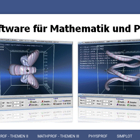
OF - THEMEN II
MATHPROF - THEMEN III
PHYSPROF
SIMPLOT