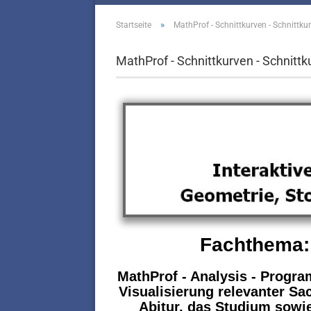
»
Startseite
MathProf - Schnittkurven - Schnittkur
MathProf - Schnittkurven - Schnittk
Fachthema: 
MathProf - Analysis - Progr
Visualisierung relevanter Sa
Abitur, das Studium sowie