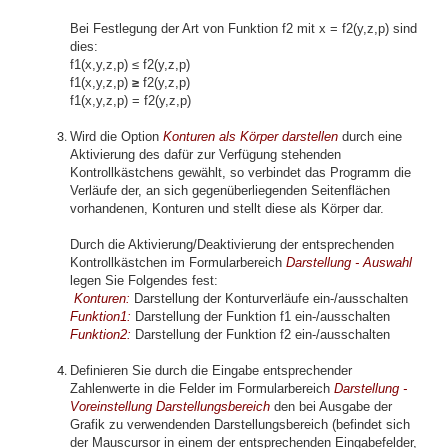
Bei Festlegung der Art von Funktion f2 mit x = f2(y,z,p) sind
dies:
f1(x,y,z,p) ≤ f2(y,z,p)
f1(x,y,z,p)
≥
f2(y,z,p)
f1(x,y,z,p) = f2(y,z,p)
Wird die Option
Konturen als Körper darstellen
durch eine
Aktivierung des dafür zur Verfügung stehenden
Kontrollkästchens gewählt, so verbindet das Programm die
Verläufe der, an sich gegenüberliegenden Seitenflächen
vorhandenen, Konturen und stellt diese als Körper dar.
Durch die Aktivierung/Deaktivierung der entsprechenden
Kontrollkästchen im Formularbereich
Darstellung - Auswahl
legen Sie Folgendes fest:
Konturen:
Darstellung der Konturverläufe ein-/ausschalten
Funktion1:
Darstellung der Funktion f1 ein-/ausschalten
Funktion2:
Darstellung der Funktion f2 ein-/ausschalten
Definieren Sie durch die Eingabe entsprechender
Zahlenwerte in die Felder im Formularbereich
Darstellung -
Voreinstellung Darstellungsbereich
den bei Ausgabe der
Grafik zu verwendenden Darstellungsbereich (befindet sich
der Mauscursor in einem der entsprechenden Eingabefelder,