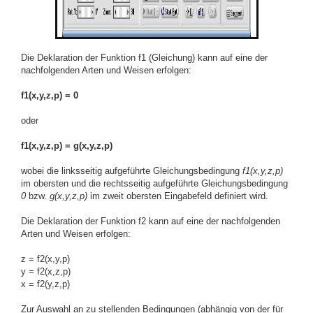
Die Deklaration der Funktion f1 (Gleichung) kann auf eine der
nachfolgenden Arten und Weisen erfolgen:
f1(x,y,z,p) = 0
oder
f1(x,y,z,p) = g(x,y,z,p)
wobei die linksseitig aufgeführte Gleichungsbedingung
f1(x,y,z,p)
im obersten und die rechtsseitig aufgeführte Gleichungsbedingung
0
bzw.
g(x,y,z,p)
im zweit obersten Eingabefeld definiert wird.
Die Deklaration der Funktion f2 kann auf eine der nachfolgenden
Arten und Weisen erfolgen:
z = f2(x,y,p)
y = f2(x,z,p)
x = f2(y,z,p)
Zur Auswahl an zu stellenden Bedingungen (abhängig von der für