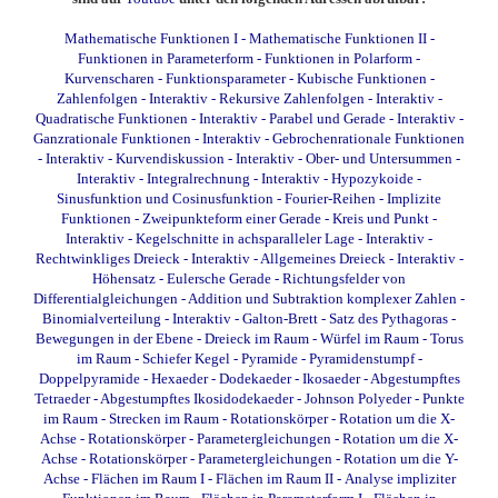
Mathematische Funktionen I
-
Mathematische Funktionen II
-
Funktionen in Parameterform
-
Funktionen in Polarform
-
Kurvenscharen
-
Funktionsparameter
-
Kubische Funktionen
-
Zahlenfolgen - Interaktiv
-
Rekursive Zahlenfolgen - Interaktiv
-
Quadratische Funktionen - Interaktiv
-
Parabel und Gerade - Interaktiv
-
Ganzrationale Funktionen - Interaktiv
-
Gebrochenrationale Funktionen
- Interaktiv
-
Kurvendiskussion - Interaktiv
-
Ober- und Untersummen -
Interaktiv
-
Integralrechnung - Interaktiv
-
Hypozykoide
-
Sinusfunktion und Cosinusfunktion
-
Fourier-Reihen
-
Implizite
Funktionen
-
Zweipunkteform einer Gerade
-
Kreis und Punkt -
Interaktiv
-
Kegelschnitte in achsparalleler Lage - Interaktiv
-
Rechtwinkliges Dreieck - Interaktiv
-
Allgemeines Dreieck - Interaktiv
-
Höhensatz
-
Eulersche Gerade
-
Richtungsfelder von
Differentialgleichungen
-
Addition und Subtraktion komplexer Zahlen
-
Binomialverteilung - Interaktiv
-
Galton-Brett
-
Satz des Pythagoras
-
Bewegungen in der Ebene
-
Dreieck im Raum
-
Würfel im Raum
-
Torus
im Raum
-
Schiefer Kegel
-
Pyramide
-
Pyramidenstumpf
-
Doppelpyramide
-
Hexaeder
-
Dodekaeder
-
Ikosaeder
-
Abgestumpftes
Tetraeder
-
Abgestumpftes Ikosidodekaeder
-
Johnson Polyeder
-
Punkte
im Raum
-
Strecken im Raum
-
Rotationskörper - Rotation um die X-
Achse
-
Rotationskörper - Parametergleichungen - Rotation um die X-
Achse
-
Rotationskörper - Parametergleichungen - Rotation um die Y-
Achse
-
Flächen im Raum I
-
Flächen im Raum II
-
Analyse impliziter