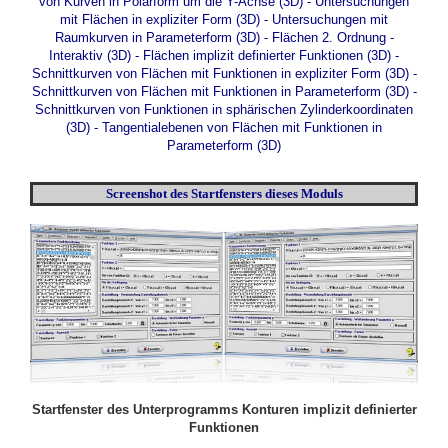
von Kurven in Polarform um die Y-Achse (3D)
-
Untersuchungen
mit Flächen in expliziter Form (3D)
-
Untersuchungen mit
Raumkurven in Parameterform (3D)
-
Flächen 2. Ordnung -
Interaktiv (3D)
-
Flächen implizit definierter Funktionen (3D)
-
Schnittkurven von Flächen mit Funktionen in expliziter Form (3D)
-
Schnittkurven von Flächen mit Funktionen in Parameterform (3D)
-
Schnittkurven von Funktionen in sphärischen Zylinderkoordinaten
(3D)
-
Tangentialebenen von Flächen mit Funktionen in
Parameterform (3D)
Screenshot des Startfensters dieses Moduls
Startfenster des Unterprogramms Konturen implizit definierter
Funktionen