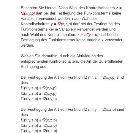
Beachten Sie hierbei: Nach Wahl des Kontrollschalters
z =
f2(x,y,p)
darf bei der Festlegung des Funktionsterms keine
Variable z verwendet werden, nach Wahl des
Kontrollschalters
y = f2(x,z,p)
darf bei der Festlegung des
Funktionsterms keine Variable y verwendet werden und
nach Wahl des Kontrollschalters x =
f2(y,z,p)
darf bei der
Festlegung des Funktionsterms keine Variable x verwendet
werden.
Wählen Sie daraufhin, durch die Aktivierung des
entsprechenden Kontrollschalters, die Art der zu erfüllenden
Bedingung aus.
Bei Festlegung der Art von Funktion f2 mit z = f2(x,y,p) sind
dies:
f1(x,y,z,p) ≤ f2(x,y,p)
f1(x,y,z,p)
≥
f2(x,y,p)
f1(x,y,z,p) = f2(x,y,p)
Bei Festlegung der Art von Funktion f2 mit y = f2(x,z,p) sind
dies:
f1(x,y,z,p) ≤ f2(x,z,p)
f1(x,y,z,p)
≥
f2(x,z,p)
f1(x,y,z,p) = f2(x,z,p)