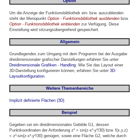
Option
Um die Anzeige der Funktionsbibliothek ein- bzw. auszublenden
steht der Menüpunkt
Option - Funktionsbibliothek ausblenden
bzw.
Option - Funktionsbibliothek einblenden
zur Verfügung. Diese
Einstellung wird sitzungsübergreifend gespeichert.
Allgemein
Grundlegendes zum Umgang mit dem Programm bei der Ausgabe
dreidimensionaler grafischer Darstellungen erfahren Sie unter
Dreidimensionale Grafiken - Handling
. Wie Sie das Layout einer
3D-Darstellung konfigurieren können, erfahren Sie unter
3D-
Layoutkonfiguration
.
Weitere Themenbereiche
Implizit definierte Flächen (3D)
Beispiel
Gegeben sei ein dreidimensionales Gebilde G1, dessen
Punktkoordinaten der Anforderung z² = sin(z-x²
·
y²/30) bzw. f(x,y,z)
= z²-sin(z-x²
·
y²/30) genügen, sowie eine Fläche G2, welche durch