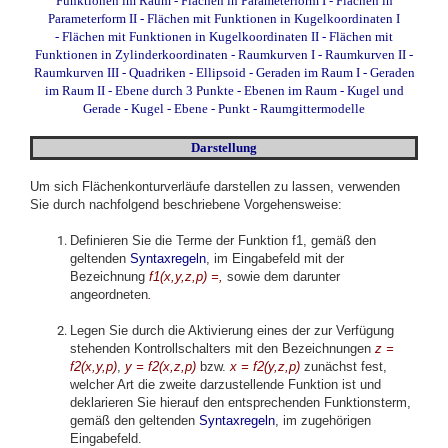
Funktionen im Raum
-
Flächen in Parameterform I
-
Flächen in
Parameterform II
-
Flächen mit Funktionen in Kugelkoordinaten I
-
Flächen mit Funktionen in Kugelkoordinaten II
-
Flächen mit
Funktionen in Zylinderkoordinaten
-
Raumkurven I
-
Raumkurven II
-
Raumkurven III
-
Quadriken - Ellipsoid
-
Geraden im Raum I
-
Geraden
im Raum II
-
Ebene durch 3 Punkte
-
Ebenen im Raum
-
Kugel und
Gerade
-
Kugel - Ebene - Punkt
-
Raumgittermodelle
Darstellung
Um sich Flächenkonturverläufe darstellen zu lassen, verwenden
Sie durch nachfolgend beschriebene Vorgehensweise:
Definieren Sie die Terme der Funktion f1, gemäß den
geltenden
Syntaxregeln
, im Eingabefeld mit der
Bezeichnung
f1(x,y,z,p) =,
sowie dem darunter
angeordneten
.
Legen Sie durch die Aktivierung eines der zur Verfügung
stehenden Kontrollschalters mit den Bezeichnungen
z =
f2(x,y,p)
,
y = f2(x,z,p)
bzw.
x = f2(y,z,p)
zunächst fest,
welcher Art die zweite darzustellende Funktion ist und
deklarieren Sie hierauf den entsprechenden Funktionsterm,
gemäß den geltenden
Syntaxregeln
, im zugehörigen
Eingabefeld.