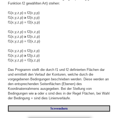
Funktion f2 gewählten Art) stehen:
f1(x,y,z,p) ≤ f2(x,y,p)
f1(x,y,z,p)
≥
f2(x,y,p)
f1(x,y,z,p) = f2(x,y,p)
f1(x,y,z,p) ≤ f2(x,z,p)
f1(x,y,z,p)
≥
f2(x,z,p)
f1(x,y,z,p) = f2(x,z,p)
f1(x,y,z,p) ≤ f2(y,z,p)
f1(x,y,z,p)
≥
f2(y,z,p)
f1(x,y,z,p) = f2(y,z,p)
Das Programm stellt die durch f1 und f2 definierten Flächen dar
und ermittelt den Verlauf der Konturen, welche durch die
vorgegebenen Bedingungen beschrieben werden. Diese werden an
den entsprechenden Seitenflächen (Ebenen) des
Koordinatenrahmens ausgegeben. Bei der Stellung von
Bedingungen wie
≥
oder ≤ sind dies in der Regel Flächen, bei Wahl
der Bedingung
=
sind dies Linienverläufe.
Screenshots