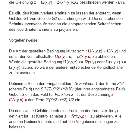
die Gleichung z = f2(x,y) = 2
·
(x²+y²)-1/2 beschrieben werden kann.
Es gilt, den Konturverlauf ermitteln zu lassen der entsteht, wenn
Gebilde G1 von Gebilde G2 durchdrungen wird. Die entstehenden
Schnittkurvenverläufe sind an die entsprechenden Seitenflächen
des Koordinatenrahmens zu projizieren.
Vorgehensweise:
Die Art der gestellten Bedingung lautet somit f1(x,y,z) = f2(x,y) und
es ist der Kontrollschalter
f1(x,y,z,p) = f2(x,y,p)
zu aktivieren.
Würde die gestellte Bedingung f1(x,y,z) >= f2(x,y) oder f1(x,y,z) <=
f2(x,y) lauten, so wäre der andere, entsprechende Kontrollschalter
zu fokussieren.
Definieren Sie in den Eingabefeldern für
Funktion 1
die Terme
Z^2
(oberes Feld) und
SIN(Z-X^2*Y^2/30)
(darunter angeordnetes Feld).
Geben Sie in das Feld für
Funktion 2
mit der Bezeichnung
z =
f2(x,y,p) =
den Term
2*(X^2+Y^2)-1/2
ein.
Da das zweite Gebilde durch eine Funktion der Form z = f(x,y)
definiert ist, ist Kontrollschalter
z = f2(x,y,p) =
zu aktivieren. Alle
anderen Bedienelemente sind auf den Vorgabeeinstellungen zu
belassen.