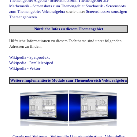
Themengebiet Algebra
-
Screenshots zum Themengebiet 3D-
Mathematik
-
Screenshots zum Themengebiet Stochastik
-
Screenshots
zum Themengebiet Vektoralgebra
sowie unter
Screenshots zu sonstigen
Themengebieten
.
Nützliche Infos zu diesem Themengebiet
Hilfreiche Informationen zu diesem Fachthema sind unter folgenden
Adressen zu finden.
Wikipedia - Spatprodukt
Wikipedia - Parallelepiped
Wikipedia - Vektor
Weitere
implementierte
Module zum Themenbereich Vektoralgebra
Gerade und Vektoren
- Vektorielle Linearkombination
- Vektorielles