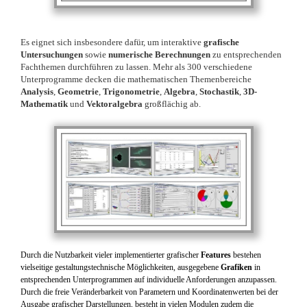
Es eignet sich insbesondere dafür, um interaktive
grafische
Untersuchungen
sowie
numerische Berechnungen
zu entsprechenden
Fachthemen durchführen zu lassen. Mehr als 300 verschiedene
Unterprogramme decken die mathematischen Themenbereiche
Analysis
,
Geometrie
,
Trigonometrie
,
Algebra
,
Stochastik
,
3D-
Mathematik
und
Vektoralgebra
großflächig ab.
Durch die Nutzbarkeit vieler implementierter grafischer
Features
bestehen
vielseitige gestaltungstechnische Möglichkeiten, ausgegebene
Grafiken
in
entsprechenden Unterprogrammen auf individuelle Anforderungen anzupassen.
Durch die freie Veränderbarkeit von Parametern und Koordinatenwerten bei der
Ausgabe grafischer Darstellungen, besteht in vielen Modulen zudem die