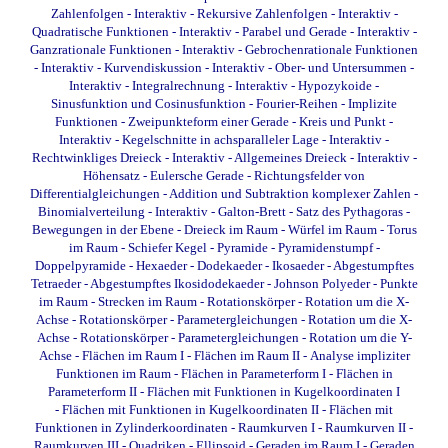
Zahlenfolgen - Interaktiv
-
Rekursive Zahlenfolgen - Interaktiv
-
Quadratische Funktionen - Interaktiv
-
Parabel und Gerade - Interaktiv
-
Ganzrationale Funktionen - Interaktiv
-
Gebrochenrationale Funktionen
- Interaktiv
-
Kurvendiskussion - Interaktiv
-
Ober- und Untersummen -
Interaktiv
-
Integralrechnung - Interaktiv
-
Hypozykoide
-
Sinusfunktion und Cosinusfunktion
-
Fourier-Reihen
-
Implizite
Funktionen
-
Zweipunkteform einer Gerade
-
Kreis und Punkt -
Interaktiv
-
Kegelschnitte in achsparalleler Lage - Interaktiv
-
Rechtwinkliges Dreieck - Interaktiv
-
Allgemeines Dreieck - Interaktiv
-
Höhensatz
-
Eulersche Gerade
-
Richtungsfelder von
Differentialgleichungen
-
Addition und Subtraktion komplexer Zahlen
-
Binomialverteilung - Interaktiv
-
Galton-Brett
-
Satz des Pythagoras
-
Bewegungen in der Ebene
-
Dreieck im Raum
-
Würfel im Raum
-
Torus
im Raum
-
Schiefer Kegel
-
Pyramide
-
Pyramidenstumpf
-
Doppelpyramide
-
Hexaeder
-
Dodekaeder
-
Ikosaeder
-
Abgestumpftes
Tetraeder
-
Abgestumpftes Ikosidodekaeder
-
Johnson Polyeder
-
Punkte
im Raum
-
Strecken im Raum
-
Rotationskörper - Rotation um die X-
Achse
-
Rotationskörper - Parametergleichungen - Rotation um die X-
Achse
-
Rotationskörper - Parametergleichungen - Rotation um die Y-
Achse
-
Flächen im Raum I
-
Flächen im Raum II
-
Analyse impliziter
Funktionen im Raum
-
Flächen in Parameterform I
-
Flächen in
Parameterform II
-
Flächen mit Funktionen in Kugelkoordinaten I
-
Flächen mit Funktionen in Kugelkoordinaten II
-
Flächen mit
Funktionen in Zylinderkoordinaten
-
Raumkurven I
-
Raumkurven II
-
Raumkurven III
-
Quadriken - Ellipsoid
-
Geraden im Raum I
-
Geraden