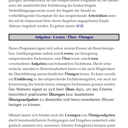
gültigen Softwarelizenz für das entsprechende Programm ist, bei Bedarf
unter der ausdrücklichen Schilderung des beabsichtigten
Verfielfältigungszwecks sowie der Angabe der Anzahl zu
verfielfältigender Exemplare für das entsprechende
Arbeitsblatt
unter
der auf der Impressum-Seite dieses Angebots angegebenen Email-
Adresse eingeholt werden. Es gelten unsere
AGB
.
Aufgaben - Lernen - Üben - Übungen
Dieses Programm eignet sich neben seinem Einsatz als Berechnungs-
bzw. Grafikprogramm zudem zum
Lernen
, zur Aneignung
entsprechenden Fachwissens, zum
Üben
sowie zum
Lösen
verschiedener
Aufgaben
zum behandelten Fachthema. Durch seine
einfache interaktive Benutzbarbarkeit bietet es die auch Möglichkeit
der Durchführung unterschiedlicher
Übungen
hierzu.
Es kann sowohl
zur
Einführung
in das entsprechende Fachthemengebiet, wie auch zur
Erweiterung des bereits hierzu erlangten Fachwissens genutzt werden.
Des Weiteren eignet es sich beim
Üben
dazu, um das Erlernte
hinsichtlich praktizierter
Übungen
bzw. bearbeiteter
Übungsaufgaben
zu überprüfen und hierzu erworbenes Wissen
festigen zu können.
Oftmals lassen sich hiermit auch die
Lösungen
von
Übungsaufgaben
durch benutzerdefinierte Festlegungen und Eingaben numerisch oder
grafisch ermitteln bzw. auswerten. Erlernte Fertigkeiten können somit