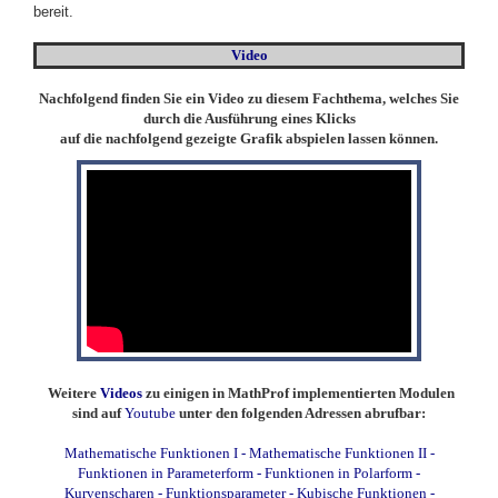
bereit.
Video
Nachfolgend finden Sie ein Video zu diesem Fachthema, welches Sie
durch die Ausführung eines Klicks
auf die nachfolgend gezeigte Grafik abspielen lassen können.
Weitere
Videos
zu einigen in MathProf implementierten Modulen
sind auf
Youtube
unter den folgenden Adressen abrufbar:
Mathematische Funktionen I
-
Mathematische Funktionen II
-
Funktionen in Parameterform
-
Funktionen in Polarform
-
Kurvenscharen
-
Funktionsparameter
-
Kubische Funktionen
-