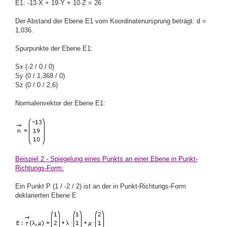
E1: -13·X + 19·Y + 10·Z = 26
Der Abstand der Ebene E1 vom Koordinatenursprung beträgt: d =
1,036.
Spurpunkte der Ebene E1:
Sx (-2 / 0 / 0)
Sy (0 / 1,368 / 0)
Sz (0 / 0 / 2,6)
Normalenvektor der Ebene E1:
Beispiel 2 - Spiegelung eines Punkts an einer Ebene in Punkt-
Richtungs-Form:
Ein Punkt P (1 / -2 / 2) ist an der in Punkt-Richtungs-Form
deklarierten Ebene E