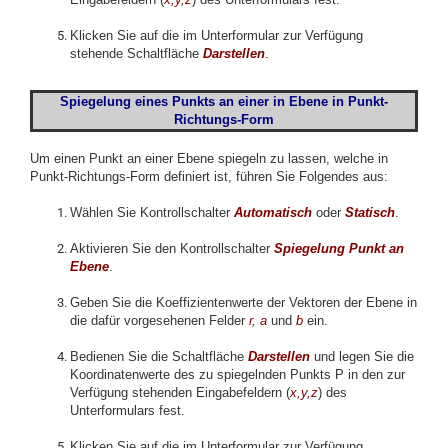
Klicken Sie auf die im Unterformular zur Verfügung
stehende Schaltfläche
Darstellen
.
Spiegelung eines Punkts an einer in
Ebene in Punkt-
Richtungs
-Form
Um einen Punkt an einer Ebene spiegeln zu lassen, welche in
Punkt-Richtungs-Form definiert ist, führen Sie Folgendes aus:
Wählen Sie Kontrollschalter
Automatisch
oder
Statisch
.
Aktivieren Sie den Kontrollschalter
Spiegelung Punkt an
Ebene
.
Geben Sie die Koeffizientenwerte der Vektoren der Ebene in
die dafür vorgesehenen Felder
r
,
a
und
b
ein.
Bedienen Sie die Schaltfläche
Darstellen
und legen Sie die
Koordinatenwerte des zu spiegelnden Punkts P in den zur
Verfügung stehenden Eingabefeldern (
x,y,z
) des
Unterformulars fest.
Klicken Sie auf die im Unterformular zur Verfügung