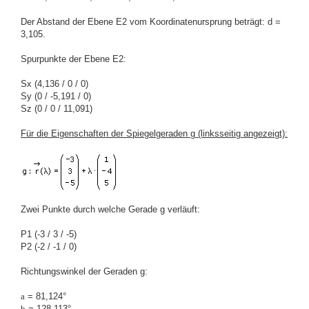
Der Abstand der Ebene E2 vom Koordinatenursprung beträgt: d =
3,105.
Spurpunkte der Ebene E2:
Sx (4,136 / 0 / 0)
Sy (0 / -5,191 / 0)
Sz (0 / 0 / 11,091)
Für die Eigenschaften der Spiegelgeraden g (linksseitig angezeigt):
Zwei Punkte durch welche Gerade g verläuft:
P1 (-3 / 3 / -5)
P2 (-2 / -1 / 0)
Richtungswinkel der Geraden g:
a
= 81,124°
b
= 128,113°