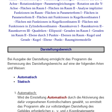
Achse
-
Rotationskörper - Parametergleichungen - Rotation um die Y-
Achse
-
Flächen im Raum I
-
Flächen im Raum II
-
Analyse impliziter
Funktionen im Raum
-
Flächen in Parameterform I
-
Flächen in
Parameterform II
-
Flächen mit Funktionen in Kugelkoordinaten I
-
Flächen mit Funktionen in Kugelkoordinaten II
-
Flächen mit
Funktionen in Zylinderkoordinaten
-
Raumkurven I
-
Raumkurven II
-
Raumkurven III
-
Quadriken - Ellipsoid
-
Geraden im Raum I
-
Geraden
im Raum II
-
Ebene durch 3 Punkte
-
Ebenen im Raum
-
Kugel und
Gerade
-
Kugel - Ebene - Punkt
-
Raumgittermodelle
Darstellungsbereich
Bei Ausgabe der Darstellung ermöglicht das Programm die
Bemessung des Darstellungsbereichs auf eine der folgenden Arten
und Weisen:
Automatisch
Statisch
Automatisch:
Wird die Einstellung
Automatisch
durch die Aktivierung des
dafür vorgesehenen Kontrollschalters gewählt, so ermittelt
das Programm alle zur vollständigen Darstellung des
Gebildes erforderlichen x-, y- und z-Koordinatenwerte