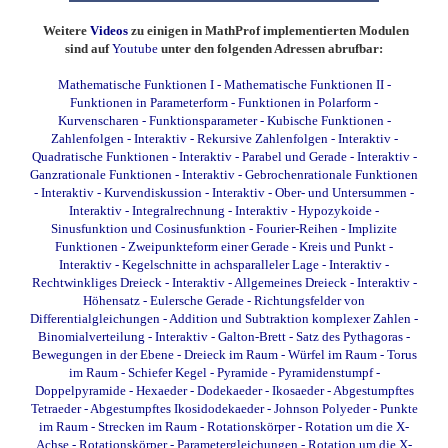
Weitere
Videos
zu einigen in MathProf implementierten Modulen
sind auf
Youtube
unter den folgenden Adressen abrufbar:
Mathematische Funktionen I
-
Mathematische Funktionen II
-
Funktionen in Parameterform
-
Funktionen in Polarform
-
Kurvenscharen
-
Funktionsparameter
-
Kubische Funktionen
-
Zahlenfolgen - Interaktiv
-
Rekursive Zahlenfolgen - Interaktiv
-
Quadratische Funktionen - Interaktiv
-
Parabel und Gerade - Interaktiv
-
Ganzrationale Funktionen - Interaktiv
-
Gebrochenrationale Funktionen
- Interaktiv
-
Kurvendiskussion - Interaktiv
-
Ober- und Untersummen -
Interaktiv
-
Integralrechnung - Interaktiv
-
Hypozykoide
-
Sinusfunktion und Cosinusfunktion
-
Fourier-Reihen
-
Implizite
Funktionen
-
Zweipunkteform einer Gerade
-
Kreis und Punkt -
Interaktiv
-
Kegelschnitte in achsparalleler Lage - Interaktiv
-
Rechtwinkliges Dreieck - Interaktiv
-
Allgemeines Dreieck - Interaktiv
-
Höhensatz
-
Eulersche Gerade
-
Richtungsfelder von
Differentialgleichungen
-
Addition und Subtraktion komplexer Zahlen
-
Binomialverteilung - Interaktiv
-
Galton-Brett
-
Satz des Pythagoras
-
Bewegungen in der Ebene
-
Dreieck im Raum
-
Würfel im Raum
-
Torus
im Raum
-
Schiefer Kegel
-
Pyramide
-
Pyramidenstumpf
-
Doppelpyramide
-
Hexaeder
-
Dodekaeder
-
Ikosaeder
-
Abgestumpftes
Tetraeder
-
Abgestumpftes Ikosidodekaeder
-
Johnson Polyeder
-
Punkte
im Raum
-
Strecken im Raum
-
Rotationskörper - Rotation um die X-
Achse
-
Rotationskörper - Parametergleichungen - Rotation um die X-