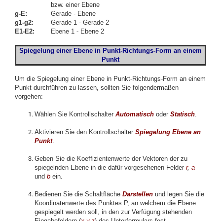
bzw. einer Ebene
g-E:
Gerade - Ebene
g1-g2:
Gerade 1 - Gerade 2
E1-E2:
Ebene 1 - Ebene 2
Spiegelung einer
Ebene in Punkt-Richtungs
-Form an einem
Punkt
Um die Spiegelung einer Ebene in Punkt-Richtungs-Form an einem
Punkt durchführen zu lassen, sollten Sie folgendermaßen
vorgehen:
Wählen Sie Kontrollschalter
Automatisch
oder
Statisch
.
Aktivieren Sie den Kontrollschalter
Spiegelung Ebene an
Punkt
.
Geben Sie die Koeffizientenwerte der Vektoren der zu
spiegelnden Ebene in die dafür vorgesehenen Felder
r
,
a
und
b
ein.
Bedienen Sie die Schaltfläche
Darstellen
und legen Sie die
Koordinatenwerte des Punktes P, an welchem die Ebene
gespiegelt werden soll, in den zur Verfügung stehenden
Eingabefeldern (
x,y,z
) des Unterformulars fest.