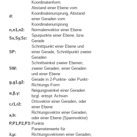
Koordinatenform
Abstand einer Ebene vom
Koordinatenursprung, Abstand
d:
einer Geraden vom
Koordinatenursprung
n,n1,n2:
Normalenvektor einer Ebene
Spurpunkte einer Ebene, bzw.
Sx,Sy,Sz:
Gerade
Schnittpunkt einer Ebene und
SP:
einer Gerade, Schnittpunkt zweier
Geraden
Schnittwinkel zweier Ebenen,
SW:
zweier Geraden, einer Geraden
und einer Ebene
Gerade in 2-Punkte- oder Punkt-
g,g1,g2:
Richtungs-Form
Neigungswinkel einer Geraden
α,β,γ
:
bzgl. entspr. Achsen
Ortsvektor einer Geraden, oder
r,r1,r2:
einer Ebene
Richtungsvektor einer Geraden,
a,b:
oder einer Ebene (Spannvektor)
P,P1,P2,P3:
Punkte
Parameterwerte für
λ;μ
:
Richtungsvektoren einer Geraden,