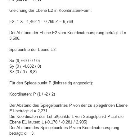
Gleichung der Ebene E2 in Koordinaten-Form:
E2: 1·X - 1,462·Y - 0,769·Z = 6,769
Der Abstand der Ebene E2 vom Koordinatenursprung beträgt: d =
3,506.
Spurpunkte der Ebene E2:
Sx (6,769 / 0 / 0)
Sy (0 / -4,632 / 0)
Sz (0 / 0 / -8,8)
Für den Spiegelpunkt P (linksseitig angezeigt):
Koordinaten: P (1 / -2 / 2)
Der Abstand des Spiegelpunktes P von der zu spiegelnden Ebene
E1 beträgt: d = 2,271.
Die Koordinaten des Lotfußpunkts L von Spiegelpunkt P auf die
Ebene E1 lauten:
L (-0,176 / -0,281 / 2,905)
Der Abstand des Spiegelpunktes P vom Koordinatenursprung
beträgt: d = 3.