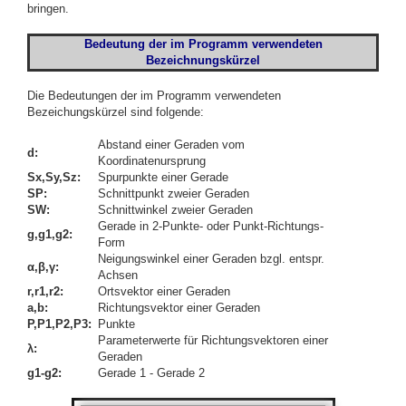
bringen.
Bedeutung der im Programm verwendeten
Bezeichnungskürzel
Die Bedeutungen der im Programm verwendeten
Bezeichungskürzel sind folgende:
Abstand einer Geraden vom
d:
Koordinatenursprung
Sx,Sy,Sz:
Spurpunkte einer Gerade
SP:
Schnittpunkt zweier Geraden
SW:
Schnittwinkel zweier Geraden
Gerade in 2-Punkte- oder Punkt-Richtungs-
g,g1,g2:
Form
Neigungswinkel einer Geraden bzgl. entspr.
α,β,γ
:
Achsen
r,r1,r2:
Ortsvektor einer Geraden
a,b:
Richtungsvektor einer Geraden
P,P1,P2,P3:
Punkte
Parameterwerte für Richtungsvektoren einer
λ
:
Geraden
g1-g2:
Gerade 1 - Gerade 2