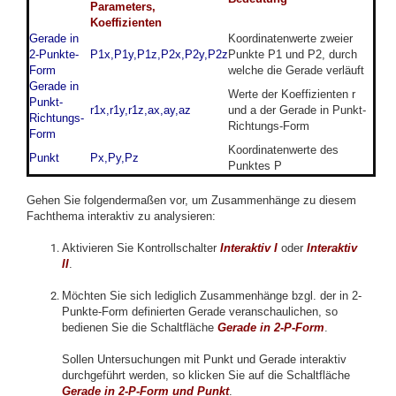
Parameters,
Koeffizienten
Gerade in
Koordinatenwerte zweier
2-Punkte-
P1x,P1y,P1z,P2x,P2y,P2z
Punkte P1 und P2, durch
Form
welche die Gerade verläuft
Gerade in
Werte der Koeffizienten r
Punkt-
r1x,r1y,r1z,ax,ay,az
und a der Gerade in Punkt-
Richtungs-
Richtungs-Form
Form
Koordinatenwerte des
Punkt
Px,Py,Pz
Punktes P
Gehen Sie folgendermaßen vor, um Zusammenhänge zu diesem
Fachthema interaktiv zu analysieren:
Aktivieren Sie Kontrollschalter
Interaktiv I
oder
Interaktiv
II
.
Möchten Sie sich lediglich Zusammenhänge bzgl. der in 2-
Punkte-Form definierten Gerade veranschaulichen, so
bedienen Sie die Schaltfläche
Gerade in 2-P-Form
.
Sollen Untersuchungen mit Punkt und Gerade interaktiv
durchgeführt werden, so klicken Sie auf die Schaltfläche
Gerade in 2-P-Form und Punkt
.