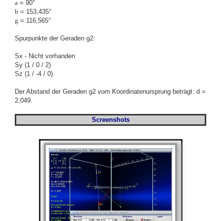
a
= 90°
b
= 153,435°
g
= 116,565°
Spurpunkte der Geraden g2:
Sx - Nicht vorhanden
Sy (1 / 0 / 2)
Sz (1 / -4 / 0)
Der Abstand der Geraden g2 vom Koordinatenursprung beträgt: d =
2,049.
Screenshots