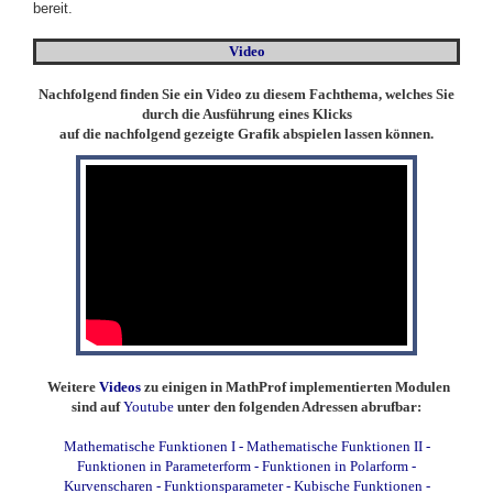
bereit.
Video
Nachfolgend finden Sie ein Video zu diesem Fachthema, welches Sie
durch die Ausführung eines Klicks
auf die nachfolgend gezeigte Grafik abspielen lassen können.
Weitere
Videos
zu einigen in MathProf implementierten Modulen
sind auf
Youtube
unter den folgenden Adressen abrufbar:
Mathematische Funktionen I
-
Mathematische Funktionen II
-
Funktionen in Parameterform
-
Funktionen in Polarform
-
Kurvenscharen
-
Funktionsparameter
-
Kubische Funktionen
-