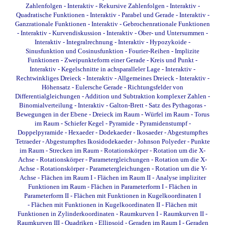
Zahlenfolgen - Interaktiv
-
Rekursive Zahlenfolgen - Interaktiv
-
Quadratische Funktionen - Interaktiv
-
Parabel und Gerade - Interaktiv
-
Ganzrationale Funktionen - Interaktiv
-
Gebrochenrationale Funktionen
- Interaktiv
-
Kurvendiskussion - Interaktiv
-
Ober- und Untersummen -
Interaktiv
-
Integralrechnung - Interaktiv
-
Hypozykoide
-
Sinusfunktion und Cosinusfunktion
-
Fourier-Reihen
-
Implizite
Funktionen
-
Zweipunkteform einer Gerade
-
Kreis und Punkt -
Interaktiv
-
Kegelschnitte in achsparalleler Lage - Interaktiv
-
Rechtwinkliges Dreieck - Interaktiv
-
Allgemeines Dreieck - Interaktiv
-
Höhensatz
-
Eulersche Gerade
-
Richtungsfelder von
Differentialgleichungen
-
Addition und Subtraktion komplexer Zahlen
-
Binomialverteilung - Interaktiv
-
Galton-Brett
-
Satz des Pythagoras
-
Bewegungen in der Ebene
-
Dreieck im Raum
-
Würfel im Raum
-
Torus
im Raum
-
Schiefer Kegel
-
Pyramide
-
Pyramidenstumpf
-
Doppelpyramide
-
Hexaeder
-
Dodekaeder
-
Ikosaeder
-
Abgestumpftes
Tetraeder
-
Abgestumpftes Ikosidodekaeder
-
Johnson Polyeder
-
Punkte
im Raum
-
Strecken im Raum
-
Rotationskörper - Rotation um die X-
Achse
-
Rotationskörper - Parametergleichungen - Rotation um die X-
Achse
-
Rotationskörper - Parametergleichungen - Rotation um die Y-
Achse
-
Flächen im Raum I
-
Flächen im Raum II
-
Analyse impliziter
Funktionen im Raum
-
Flächen in Parameterform I
-
Flächen in
Parameterform II
-
Flächen mit Funktionen in Kugelkoordinaten I
-
Flächen mit Funktionen in Kugelkoordinaten II
-
Flächen mit
Funktionen in Zylinderkoordinaten
-
Raumkurven I
-
Raumkurven II
-
Raumkurven III
-
Quadriken - Ellipsoid
-
Geraden im Raum I
-
Geraden