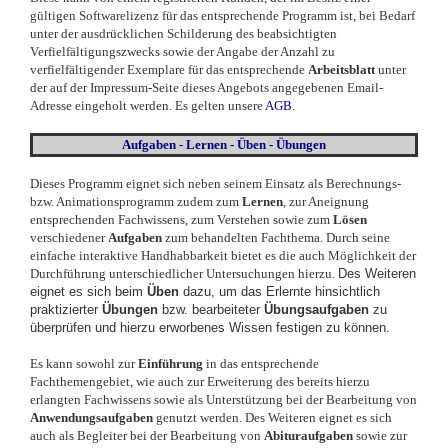
gültigen Softwarelizenz für das entsprechende Programm ist, bei Bedarf
unter der ausdrücklichen Schilderung des beabsichtigten
Verfielfältigungszwecks sowie der Angabe der Anzahl zu
verfielfältigender Exemplare für das entsprechende
Arbeitsblatt
unter
der auf der Impressum-Seite dieses Angebots angegebenen Email-
Adresse eingeholt werden. Es gelten unsere
AGB
.
Aufgaben - Lernen - Üben - Übungen
Dieses Programm eignet sich neben seinem Einsatz als Berechnungs-
bzw. Animationsprogramm zudem zum
Lernen
, zur Aneignung
entsprechenden Fachwissens, zum Verstehen sowie zum
Lösen
verschiedener
Aufgaben
zum behandelten Fachthema. Durch seine
einfache interaktive Handhabbarkeit bietet es die auch Möglichkeit der
Durchführung unterschiedlicher Untersuchungen hierzu.
Des Weiteren
eignet es sich beim
Üben
dazu, um das Erlernte hinsichtlich
praktizierter
Übungen
bzw. bearbeiteter
Übungsaufgaben
zu
überprüfen und hierzu erworbenes Wissen festigen zu können.
Es kann sowohl zur
Einführung
in das entsprechende
Fachthemengebiet, wie auch zur Erweiterung des bereits hierzu
erlangten Fachwissens sowie als Unterstützung bei der Bearbeitung von
Anwendungsaufgaben
genutzt werden. Des Weiteren eignet es sich
auch als Begleiter bei der Bearbeitung von
Abituraufgaben
sowie zur