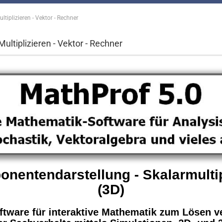
tiplizieren - Vektor - Rechner
ultiplizieren - Vektor - Rechner
entendarstellung - Skalarmultipli
(3D)
oftware für interaktive Mathematik zum Lösen 