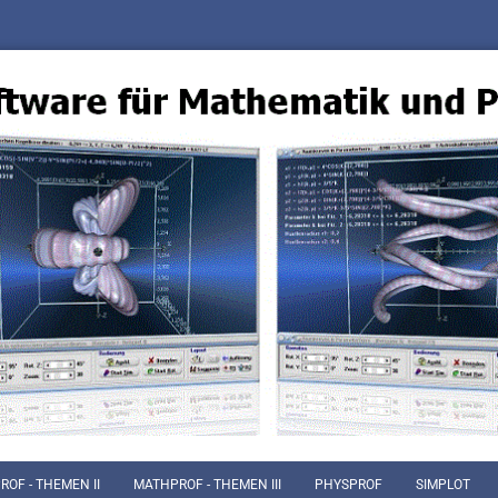
OF - THEMEN II
MATHPROF - THEMEN III
PHYSPROF
SIMPLOT