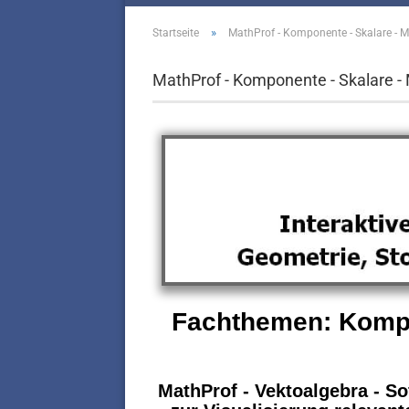
»
Startseite
MathProf - Komponente - Skalare - Mul
MathProf - Komponente - Skalare - M
Fachthemen: Kompon
MathProf - Vektoalgebra - S