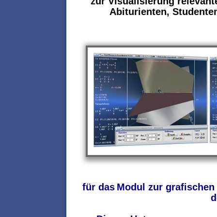
zur Visualisierung relevan
Abiturienten, Studenten
für das
Modul
zur grafische
d